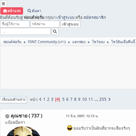
หน้าแรก
ค้นหา
ยินดีต้อนรับสู่
ฟอนต์ฟอรั่ม
กรุณา
เข้าสู่ระบบ
หรือ
สมัครสมาชิก
ฟอนต์ฟอรั่ม
F0NT Community (เก่า)
แตกฟอง
โชว์ของ
โชว์ฝันเมื่อคืนนี้
►
►
►
►
1
2
3
5
6
7
8
9
10
11
...
255
หน้า
4
เลื่อนลงด้านล่าง
คุณชาย ( 737 )
11 มิ.ย. 2007, 12:13 น.
แป้งหมี่ตรา
ยอมรับว่าเป็นฝันที่ยากจะลืมจริงๆ