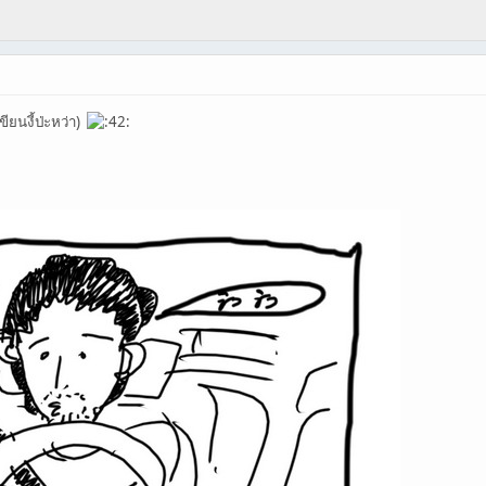
ียนงี้ป่ะหว่า)