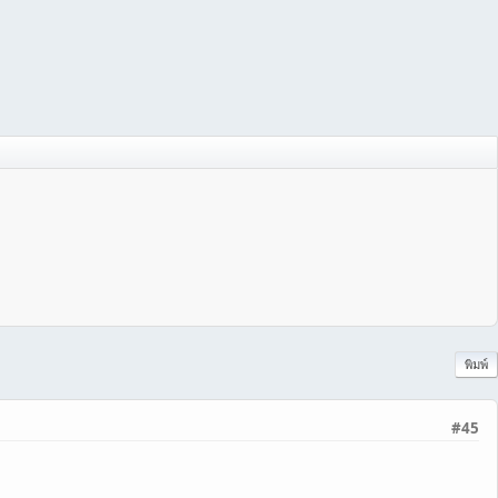
พิมพ์
#45