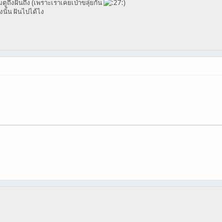
ตูถึงฝันถึง (เพราะเราเคยเป่าขลุ่ยกัน
)
้งนั้น ฝันไปได้ไง