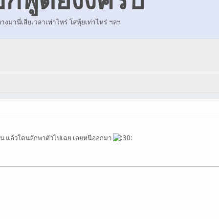
งมานี่เสียเวลาเท่าไหร่ โสหุ้ยเท่าไหร่ ฯลฯ
มคืน แล้วโดนลักพาตัวไปเฉย เลยหนีออกมา