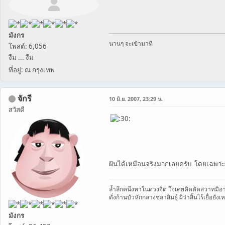
มังกร
นานๆ จะเข้ามาที
โพสต์: 6,056
งืม ... งืม
ที่อยู่: ณ กรุงเทพ
จักรี
10 มิ.ย. 2007, 23:29 น.
สวัสดี
ฝันได้เหมือนจริงมากเลยครับ โดยเฉพาะอัน
ล้ำลึกคนึงหาในดวงจิต ใจเคยคิดตัดสวาทมิอา
ดั่งก้านบัวหักกลางชลาสินธุ์ ผิว่าสิ้นไร้เยื่อยังเ
มังกร