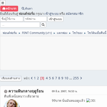
หน้าแรก
ค้นหา
ยินดีต้อนรับสู่
ฟอนต์ฟอรั่ม
กรุณา
เข้าสู่ระบบ
หรือ
สมัครสมาชิก
ฟอนต์ฟอรั่ม
F0NT Community (เก่า)
แตกฟอง
โชว์ของ
โชว์ฝันเมื่อคืนนี้
►
►
►
►
1
2
4
5
6
7
8
9
10
...
255
หน้า
3
เลื่อนลงด้านล่าง
ความฝันกลางฤดูร้อน
09 มิ.ย. 2007, 16:53 น.
คืนที่เหน็บหนาว เดียวดาย
99บาท นั่นมันหมอดูแล้ว