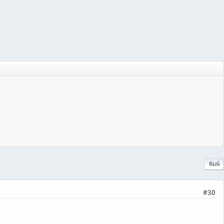
พิมพ์
#30