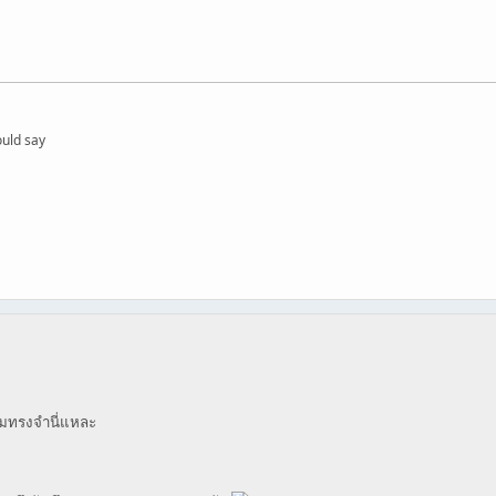
ould say
ามทรงจำนี่แหละ