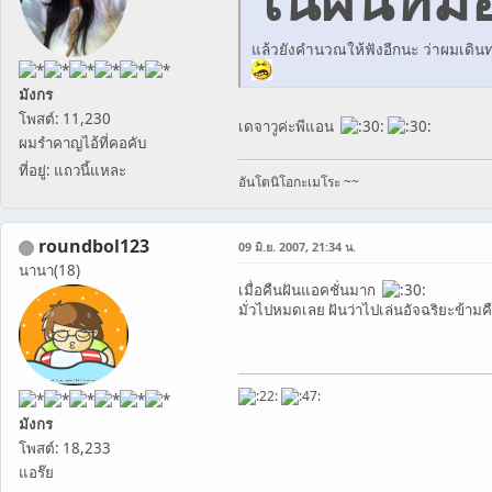
แล้วยังคำนวณให้ฟังอีกนะ ว่าผมเดินทา
มังกร
โพสต์: 11,230
เดจาวูค่ะพีแอน
ผมรำคาญไอ้ที่คอคับ
ที่อยู่: แถวนี้แหละ
อันโตนิโอกะเมโระ ~~
roundbol123
09 มิ.ย. 2007, 21:34 น.
นานา(18)
เมื่อคืนฝันแอคชั่นมาก
มั่วไปหมดเลย ฝันว่าไปเล่นอัจฉริยะข้า
มังกร
โพสต์: 18,233
แอร๊ย