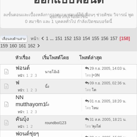
ลงขั้นตอนและเบื้องหลังการออกแบบฟอนต์ให้เพื่อนๆ ช่วยติชม วิจารณ์ พูด
คุยเกี่ยวกับเรื่องดีไซน์
0 สมาชิก และ 1 บุคคลทั่วไป กำลังเปิดชมบอร์ดนี้
1
...
151
152
153
154
155
156
157
158
หน้า
เลื่อนลงด้านล่าง
159
160
161
162
หัวเรื่อง
เริ่มโพสต์โดย
โพสต์ล่าสุด
ฟอนต์
29 ก.ย. 2005, 14:03 น.
นายโอ้เอ้
|<3N
โดย
1
2
3
หน้า
ฟ
09 ก.ย. 2005, 02:36 น.
นิ้ง
โต
โดย
1
2
3
หน้า
NN
01 ก.ย. 2005, 18:20 น.
mutthayom1
นิ้ง
ไหม
โดย
1
2
3
หน้า
คันบุ้ง
31 ส.ค. 2005, 18:21 น.
roundbol123
'คุงไต่
โดย
1
2
หน้า
ฟoนต์ชุ่ยๆ