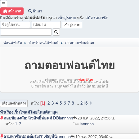
หน้าแรก
ค้นหา
ยินดีต้อนรับสู่
ฟอนต์ฟอรั่ม
กรุณา
เข้าสู่ระบบ
หรือ
สมัครสมาชิก
ฟอนต์ฟอรั่ม
สำหรับคนใช้ฟอนต์
ถามตอบฟอนต์ไทย
►
►
ถามตอบฟอนต์ไทย
เชิญสอบถาม ตามหา
ฟอนต์ไทย
สงสัยเรื่องการใช้งาน ลงไม่ได้ ลบไม่เป็น แฟนไม่รัก
0 สมาชิก และ 1 บุคคลทั่วไป กำลังเปิดชมบอร์ดนี้
2
3
4
5
6
7
8
...
216
หน้า
1
เลื่อนลงด้านล่าง
หัวเรื่อง
เริ่มโพสต์โดย
โพสต์ล่าสุด
ตอบข้อสงสัย: ลิขสิทธิ์ฟอนต์ DB
iannnnn
28 ก.ค. 2022, 21:56 น.
1
2
หน้า
iannnnn
โดย
ถามหาชื่อฟอนต์ฝรั่ง?? เชิญที่นี่
iannnnn
19 ก.ค. 2007, 03:40 น.