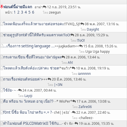
ฟอนต์นี้ม่ายมีแจก
อาม่า
12 ก.ย. 2019, 23:51 น.
1
2
3
4
5
6
หน้า
zeegun
โดย
โหลดฟ้อนเสร็จแล้วทามงายต่อหรอคะ
!!TVXQ,,SJ!!
08 พ.ค. 2007, 13:16 น.
Dayight
โดย
ช่วยดูรูปFontตัวนี้ให้ทีครับ ผมตรวจด
!ToO!
28 ธ.ค. 2009, 15:29 น.
!ToO!
โดย
...เรื่องการ setting language ...
>>jugkadiam<<
15 มิ.ย. 2008, 15:26 น.
Uga Uga happy
โดย
กระดานเขียน ซื้อที่ไหนอะ
"นัท"ณัฐพล
28 ต.ค. 2006, 13:44 น.
Ah!
โดย
โหลดแล้วเสียตังค์อ่ะเปล่าคะ ช่วยต
*ชมวิว*
10 พ.ย. 2008, 19:19 น.
iannnnn
โดย
ถามเรื่องฟอนต์หน่อยค่า
+++
20 มี.ค. 2006, 13:46 น.
|<3N
โดย
ใช้งัย- -
- -
24 ก.พ. 2007, 00:44 น.
Layiji
โดย
คือ ฟร้อน ระ วังหมด อายุ เนี่ย??
- -* WisPer*
17 ธ.ค. 2006, 13:08 น.
Zafire06
โดย
f0nt นี้ชื่อ ฟ้อน ไรอ่าครับ =.= ?
- ch4||e3z` -
22 ก.ค. 2007, 22:40 น.
-challeez-
โดย
ทำไมฟอนต์ PSLCDMatrixII ใช้กับ...
- ขำ จัง -
19 เม.ย. 2006, 15:35 น.