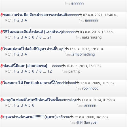
iannnnn
โดย
ขอความร่วมมือ-จับหน้าจอการลงฟอนต์
iannnnn
07 พ.ย. 2021, 12:40 น.
1
2
3
4
หน้า
iannnnn
โดย
วิธีโหลดและติดตั้งฟอนต์ (แบบห้วนๆ)
iannnnn
03 ม.ค. 2016, 13:33 น.
1
2
3
4
5
6
7
8
...
21
หน้า
nakarinkeng
โดย
โหลดฟ๐นต์ไปแล้วมีปัญหา อ่านนี่!
Layiji
15 ม.ค. 2013, 19:31 น.
1
2
3
4
หน้า
IamSomething
โดย
ฟอนต์นี้มีแจก [อ่านก่อนขอ]
ooooo
10 เม.ย. 2013, 15:30 น.
1
2
3
4
5
6
7
8
...
12
หน้า
panthip
โดย
ใครอยากได้ FontLab มาทางนี้โว้ย
robinhood
12 พ.ค. 2005, 01:50 น.
robinhood
โดย
มาดูกัน ฟอนต์ไหนฟรี ฟอนต์ไหนซื้อ
Romzaikyu
17 ต.ค. 2014, 01:58 น.
1
2
3
4
5
6
หน้า
iannnnn
โดย
กรุณาอ่านก่อนถาม!!!!!!!!! (ดุมาก)
Zafire06
25 ต.ค. 2006, 04:36 น.
蓝月 (lán yuè)
โดย