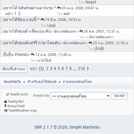
Naipol
โดย
อยากได้ tahamaด่วนมากเรย
-*-
03 เม.ย. 2006, 09:47 น.
1
2
หน้า
wät
โดย
อยากได้ฟ้อน แบบนี้
-*-
19 มี.ค. 2006, 10:53 น.
Layiji
โดย
อยากได้ฟอนต์ แจ๊คแมน คับ
-:-นักเวทย์พเนจร-:-
26 ส.ค. 2007, 15:31 น.
-:-นักเวทย์พเนจร-:-
โดย
อยากได้ฟอนต์แฮร์รี่ ภาษาไทยคับ
-:-นักเวทย์พเนจร-:-
25 ก.ย. 2009, 12:18 น.
JÎ›NÎ£
โดย
จุ๊บจุ๊บ
-:PiNtAkU:-
12 ม.ค. 2008, 11:49 น.
นายโอ้เอ้
โดย
2
3
4
5
6
7
8
...
216
หน้า
1
เลื่อนขึ้นด้านบน
ฟอนต์ฟอรั่ม
สำหรับคนใช้ฟอนต์
ถามตอบฟอนต์ไทย
►
►
โพสต์ย้ายแล้ว
ย้ายหน้าไปยัง
โพสต์ถูกล็อก
ปักหมุดโพสต์
โพสต์ที่คุณติดตามอยู่
SMF 2.1.7 © 2026
,
Simple Machines