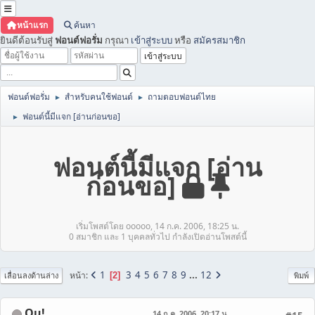
หน้าแรก
ค้นหา
ยินดีต้อนรับสู่
ฟอนต์ฟอรั่ม
กรุณา
เข้าสู่ระบบ
หรือ
สมัครสมาชิก
ฟอนต์ฟอรั่ม
สำหรับคนใช้ฟอนต์
ถามตอบฟอนต์ไทย
►
►
ฟอนต์นี้มีแจก [อ่านก่อนขอ]
►
ฟอนต์นี้มีแจก [อ่าน
ก่อนขอ]
เริ่มโพสต์โดย ooooo, 14 ก.ค. 2006, 18:25 น.
0 สมาชิก และ 1 บุคคลทั่วไป กำลังเปิดอ่านโพสต์นี้
1
3
4
5
6
7
8
9
...
12
หน้า
2
เลื่อนลงด้านล่าง
พิมพ์
Ou!
14 ก.ค. 2006, 20:17 น.