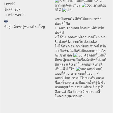
กรรม..เหมือนคนแก่นั่งเล่า
Level 9
ความหลังนะเนี่ยะ
เอาหน่อย
โพสต์: 857
ก็ได้
..Hello World..
แรงบันดาลใจที่ทำให้ผมอยากทำ
ฟอนท์ก็คือ
ที่อยู่: เด็กชล (ชนบทไง..กิ๊วๆ)
1. คนทะเลาะกันเรื่องฟอนท์ที่บอร์ด
พันทิป
2.ได้รับแจกฟอนท์จากบางลี่โฆษณา
3. ฟอนท์ ks จากเว็บ doasoke
ไม่ได้ทำเพราะตัวเรียนมาทางนี้ หรือ
ว่าเป็นช่างศิลป์หรือนักออกแบบอะไร
กะเขาหรอก
คือตอนนั้นมันก็
มีกระทู้ทะเลาะกันเรื่องลิขสิทธิ์ฟอนท์
นีแหละ แล้วเขาก็แจกฟอนท์บางลี่
เห็นแล้วโอ้โห
ฟอนท์มันมี
แบบนี้ด้วยเหรอ ตอนนั้นอยากทำ
ฟอนท์เป็นมาก เมล์ไปขอพร้อมถาม
ชื่อเสร็จสรรพ คงมีผมละมั้งที่รู้จักชื่อ
นามสกุลเจ้าของฟอนท์บางลี่ สรุปก็
คือคนทำชื่อ ยิ่งยศ เจ้าของบางลี่
โฆษณา (สุพรรณบุรี)