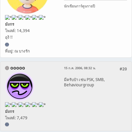
นักเขียนการ์ตูนรายปี
มังกร
โพสต์: 14,394
อุงิ !!
ที่อยู่: ณ บางรัก
ooooo
15 ก.ค. 2006, 08:32 น.
#20
มีครับป๋า เช่น PSK, SMB,
Behaviourgroup
มังกร
โพสต์: 7,479