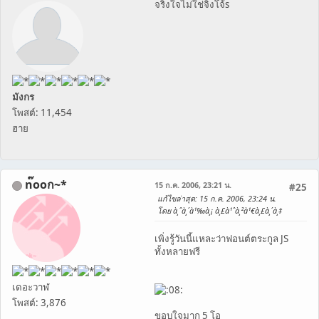
จริงใจไม่ใช่จิงโจ้s
มังกร
โพสต์: 11,454
ฮาย
n๊ooก~*
15 ก.ค. 2006, 23:21 น.
#25
แก้ไขล่าสุด
: 15 ก.ค. 2006, 23:24 น.
โดย à¸ˆà¸´à¹‰à¸¡ à¸£à¹ˆà¸²à¹€à¸£à¸´à¸‡
เพิ่งรู้วันนี้แหละว่าฟอนต์ตระกูล JS
ทั้งหลายฟรี
เดอะวาฬ
โพสต์: 3,876
ขอบใจมาก 5 โอ