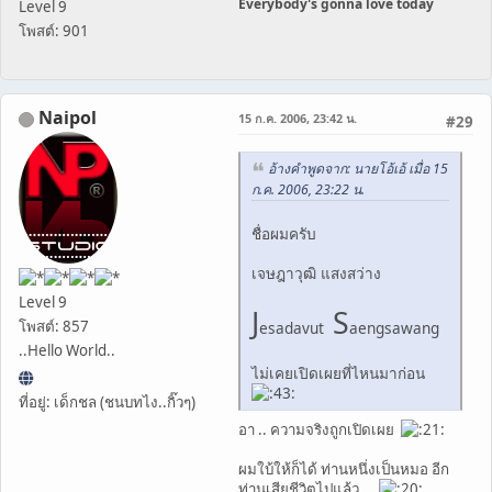
Everybody's gonna love today
Level 9
โพสต์: 901
Naipol
15 ก.ค. 2006, 23:42 น.
#29
อ้างคำพูดจาก: นายโอ้เอ้ เมื่อ 15
ก.ค. 2006, 23:22 น.
ชื่อผมครับ
เจษฎาวุฒิ แสงสว่าง
Level 9
J
S
โพสต์: 857
esadavut
aengsawang
..Hello World..
ไม่เคยเปิดเผยที่ไหนมาก่อน
ที่อยู่: เด็กชล (ชนบทไง..กิ๊วๆ)
อา .. ความจริงถูกเปิดเผย
ผมใบ้ให้ก็ได้ ท่านหนึ่งเป็นหมอ อีก
ท่านเสียชีวิตไปแล้ว ...