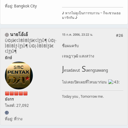
ที่อยู่: Bangkok City
♪ หากไม่ดูเป็นการรบกวน ~ ก็จะชวนเธอ
มารักกัน ♪
นายโอ้เอ้
15 ก.ค. 2006, 23:22 น.
#26
Ù©(â€¢Ì®Ì®Ìƒâ€¢Ìƒ)Û¶ Ù©(-
ชื่อผมครับ
Ì®Ì®Ìƒ-Ìƒ)Û¶ Ù©(-Ì®Ì®Ìƒâ€
¢Ìƒ)Û¶
เจษฎาวุฒิ แสงสว่าง
ยักษ์
J
S
esadavut
aengsawang
ไม่เคยเปิดเผยที่ไหนมาก่อน
Today you , Tomorrow me.
มังกร
โพสต์: 27,092
ที่อยู่: ที่ว่าง