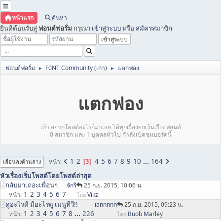
หน้าแรก
ค้นหา
ยินดีต้อนรับสู่
ฟอนต์ฟอรั่ม
กรุณา
เข้าสู่ระบบ
หรือ
สมัครสมาชิก
ฟอนต์ฟอรั่ม
F0NT Community (เก่า)
แตกฟอง
►
►
แตกฟอง
เอ้า อยากโพสต์อะไรก็มาเลย ได้ทุกเรื่องยกเว้นเรื่องฟอนต์
0 สมาชิก และ 1 บุคคลทั่วไป กำลังเปิดชมบอร์ดนี้
1
2
4
5
6
7
8
9
10
...
164
หน้า
3
เลื่อนลงด้านล่าง
หัวเรื่อง
เริ่มโพสต์โดย
โพสต์ล่าสุด
กลับมาเถอะเพื่อนๆ
จักรี
25 ก.ย. 2015, 10:06 น.
1
2
3
4
5
6
7
หน้า
Vikz
โดย
ดูอะไรดี มีอะไรดู เมนูทีวี!!
iannnnn
25 ก.ย. 2015, 09:23 น.
1
2
3
4
5
6
7
8
...
226
หน้า
Buob Marley
โดย