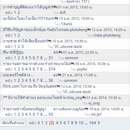
คุณชาย ( 737 )
โดย
การทำบุญที่คิดเองว่าได้บุญ
จักรี
01 ก.พ. 2015, 19:43 น.
1
2
หน้า
จักรี
โดย
อะนี่มันเว็บอะไนเนี่ย !!!!!
T.KunG
15 ม.ค. 2015, 19:05 น.
T.KunG
โดย
มีวิธีแก้ปัญหาของเด็กน้อย กันยังไง
chate.photokeng
12 ม.ค. 2015, 14:29 น.
1
2
หน้า
chate.photokeng
โดย
งานช่วย ทำให้เสียเพื่อน
จักรี
10 ม.ค. 2015, 19:39 น.
1
2
3
หน้า
ไก๊...silicone duck!
โดย
สึนามิที่ญี่ปุ่น
Ah!
01 ม.ค. 2015, 22:59 น.
1
2
3
4
5
6
7
8
...
31
หน้า
iannnnn
โดย
รายงานสภาพอากาศ และร่างกาย
นายโอ้เอ้
30 ธ.ค. 2014, 16:36 น.
1
2
3
4
5
6
7
8
...
374
หน้า
psyfer
โดย
มอเตอร์ไซค์ฮ่าง...
ตอ
21 ธ.ค. 2014, 11:08 น.
1
2
3
4
5
6
7
8
...
36
หน้า
iannnnn
โดย
f0nt.com โบราณ ถึง ปัจจุบัน
BKK
12 ธ.ค. 2014, 15:34 น.
ไก๊...silicone duck!
โดย
** มีงานให้ทำด่วนๆ ออกแบบเว็บหน้าแรก
ej_sing
01 ธ.ค. 2014, 15:36 น.
ej_sing
โดย
รายงานข่าวบั่นทอนปัญญา
ความฝันกลางฤดูร้อน
19 พ.ย. 2014, 14:05 น.
1
2
3
4
5
6
7
8
...
55
หน้า
HS-JEF
โดย
1
2
4
5
6
7
8
9
10
...
164
หน้า
3
เลื่อนขึ้นด้านบน