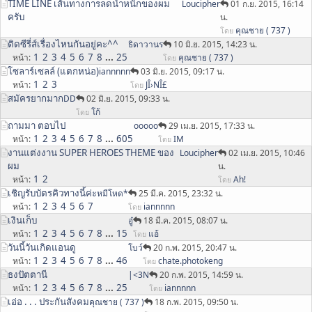
TIME LINE เส้นทางการลดน้ำหนักของผม
Loucipher
01 ก.ย. 2015, 16:14
ครับ
น.
คุณชาย ( 737 )
โดย
ติดซีรี่ส์เรื่องไหนกันอยู่คะ^^
ธิดาวานร
10 มิ.ย. 2015, 14:23 น.
1
2
3
4
5
6
7
8
...
25
หน้า
คุณชาย ( 737 )
โดย
โซลาร์เซลล์ (แตกหน่อ)
iannnnn
03 มิ.ย. 2015, 09:17 น.
1
2
3
หน้า
JÎ›NÎ£
โดย
สมัครยากมาก
DD
02 มิ.ย. 2015, 09:33 น.
โก้
โดย
ถามมา ตอบไป
ooooo
29 เม.ย. 2015, 17:33 น.
1
2
3
4
5
6
7
8
...
605
หน้า
IM
โดย
งานแต่งงาน SUPER HEROES THEME ของ
Loucipher
02 เม.ย. 2015, 10:46
ผม
น.
1
2
หน้า
Ah!
โดย
เชิญรับบัตรคิวทางนี้ค่ะ
หมีโหด*
25 มี.ค. 2015, 23:32 น.
1
2
3
4
5
6
7
หน้า
iannnnn
โดย
เงินเก็บ
อู๋
18 มี.ค. 2015, 08:07 น.
1
2
3
4
5
6
7
8
...
15
หน้า
แอ้
โดย
วันนี้วันเกิดแอนดู
โบว์
20 ก.พ. 2015, 20:47 น.
1
2
3
4
5
6
7
8
...
46
หน้า
chate.photokeng
โดย
ธงปัตตานี
|<3N
20 ก.พ. 2015, 14:59 น.
1
2
3
4
5
6
7
8
...
25
หน้า
iannnnn
โดย
เอ่อ . . . ประกันสังคม
คุณชาย ( 737 )
18 ก.พ. 2015, 09:50 น.