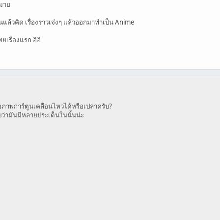
กมาย
านแล้วคิด เรื่องราวเจ๋งๆ แล้วออกมาทำเป็น Anime
ยเรื่องแรก อิอิ
าพการ์ตูนเคลื่อนไหวได้หรือเปล่าครับ?
บว่ามันมีหลายประเด็นในนั้นน่ะ