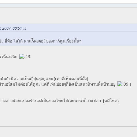
. 2007, 00:51 น.
ปะ ยี่ห้อ โลโก้ คาแร็ึคเตอร์ของการ์ตูนเรื่องนั้นๆ
วนี้นะเนี่ย
มันยังมีความเป็นญี่ปุ่นๆอยู่แฮะ (เท่าที่เห็นตอนนี้มั้ง)
วนอนิเมไม่ค่อยได้ดูค่ะ แต่ที่เห็นบ่อยๆก็ยังเป็นแนวนิทานพื้นบ้านอยู่
)
ย่างสาวน้อยแปลงร่างแต่เป็นของไทยไปเลยนานาก็ว่าแปลก {หมีโหด}