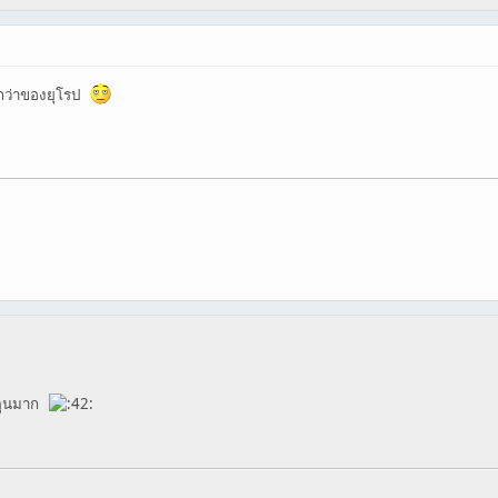
กกว่าของยุโรป
ร์ตูนมาก