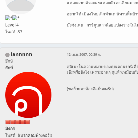
แต่ละฉาก ตัวละครแต่ละตัว ละเอียดมา
อยากให้ เมืองไทยเลิกทำแต่ นิทานพื้นบ้
Level 4
มั่งจังเลย การ์ตูนสาวน้อยแปลงร่างในไท
โพสต์: 87
iannnnn
12 เม.ย. 2007, 00:39 น.
ยึกษ์
อนิเมะในความหมายของคุณตกนรกนี่ คือภ
ยักษ์
เอ๊ะหรือยังไง เพราะอ่านๆ ดูแล้วเหมือนกั
(ขอย้ายมาห้องศิลป์นะครับ)
มังกร
โพสต์: ฉันรักคอมพิวเตอร์!!