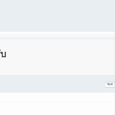
ับ
พิมพ์