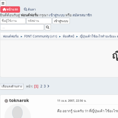
หน้าแรก
ค้นหา
ยินดีต้อนรับสู่
ฟอนต์ฟอรั่ม
กรุณา
เข้าสู่ระบบ
หรือ
สมัครสมาชิก
ฟอนต์ฟอรั่ม
F0NT Community (เก่า)
ห้องศิลป์
ญี่ปุ่นเค้าใช้อะไรทำอะนิเมะ 
►
►
►
ญ
2
3
หน้า
1
เลื่อนลงด้านล่าง
toknarok
11 เม.ย. 2007, 22:56 น.
คือ อยากรู้ น่ะครับ ว่า ที่ญี่ปุ่นเค้า ใช้อ