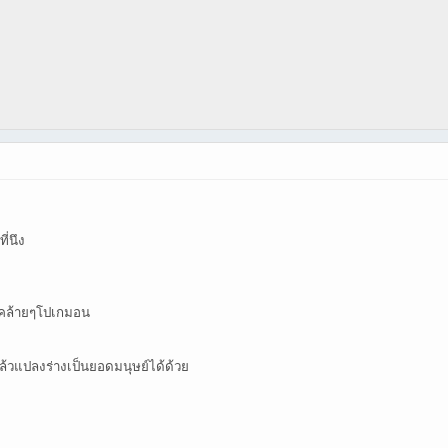
ี่นึง
ๆคล้ายๆโปเกมอน
ล้วแปลงร่างเป็นยอดมนุษย์ได้ด้วย