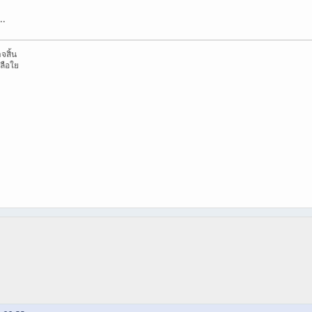
..
จสิ้น
หลือใย