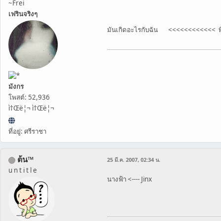
~Frei
เฟรินจริงๆ
มันเกิดอะไรกับฉัน <<<<<<<<<<<< พิ
มังกร
โพสต์: 52,936
ì†Œë¦¬ ì†Œë¦¬
ที่อยู่: ศรีราชา
ต้น™
25 มี.ค. 2007, 02:34 น.
u n t i t l e
นางฟ้า <---- Jinx