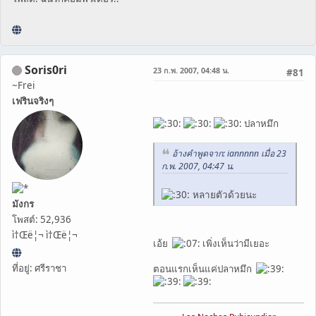
Soris0ri
23 ก.พ. 2007, 04:48 น.
#81
~Frei
เฟรินจริงๆ
ปลาหมึก
อ้างคำพูดจาก: iannnnn เมื่อ 23
ก.พ. 2007, 04:47 น.
หลายตัวด้วยนะ
มังกร
โพสต์: 52,936
ì†Œë¦¬ ì†Œë¦¬
เอ้ย
เพิ่งเห็นว่ามีเยอะ
ที่อยู่: ศรีราชา
ตอนแรกเห็นแค่ปลาหมึก