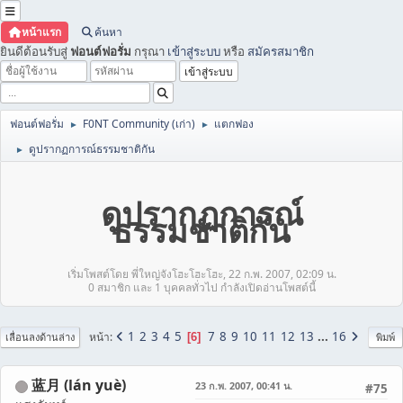
หน้าแรก
ค้นหา
ยินดีต้อนรับสู่
ฟอนต์ฟอรั่ม
กรุณา
เข้าสู่ระบบ
หรือ
สมัครสมาชิก
ฟอนต์ฟอรั่ม
F0NT Community (เก่า)
แตกฟอง
►
►
ดูปรากฏการณ์ธรรมชาติกัน
►
ดูปรากฏการณ์
ธรรมชาติกัน
เริ่มโพสต์โดย พี่ใหญ่จังโฮะโฮะโฮะ, 22 ก.พ. 2007, 02:09 น.
0 สมาชิก และ 1 บุคคลทั่วไป กำลังเปิดอ่านโพสต์นี้
1
2
3
4
5
7
8
9
10
11
12
13
...
16
หน้า
6
เลื่อนลงด้านล่าง
พิมพ์
蓝月 (lán yuè)
23 ก.พ. 2007, 00:41 น.
#75