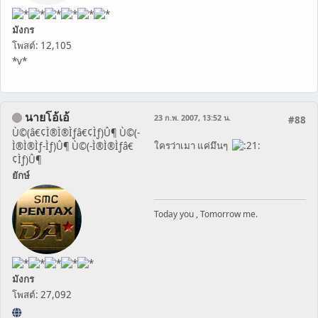
มังกร
โพสต์: 12,105
*v*
นายโอ้เอ้
23 ก.พ. 2007, 13:52 น.
#88
Ù©(â€¢Ì®Ì®Ìƒâ€¢Ìƒ)Û¶ Ù©(-
ใครว่าเมา แค่มึนๆ
Ì®Ì®Ìƒ-Ìƒ)Û¶ Ù©(-Ì®Ì®Ìƒâ€
¢Ìƒ)Û¶
ยักษ์
Today you , Tomorrow me.
มังกร
โพสต์: 27,092