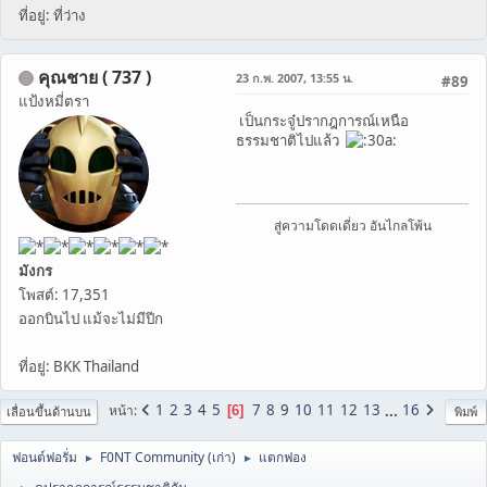
ที่อยู่: ที่ว่าง
คุณชาย ( 737 )
23 ก.พ. 2007, 13:55 น.
#89
แป้งหมี่ตรา
เป็นกระจู๋ปรากฎการณ์เหนือ
ธรรมชาติไปแล้ว
สู่ความโดดเดี่ยว อันไกลโพ้น
มังกร
โพสต์: 17,351
ออกบินไป แม้จะไม่มีปีก
ที่อยู่: BKK Thailand
1
2
3
4
5
7
8
9
10
11
12
13
...
16
หน้า
6
เลื่อนขึ้นด้านบน
พิมพ์
ฟอนต์ฟอรั่ม
F0NT Community (เก่า)
แตกฟอง
►
►