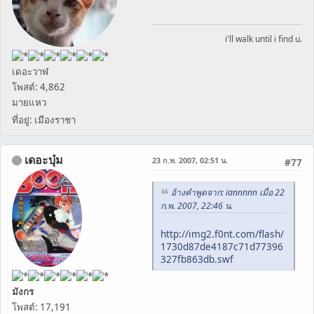
i'll walk until i find u.
เดอะวาฬ
โพสต์: 4,862
มายแหว
ที่อยู่: เมืองราชา
เดอะบุ๋ม
23 ก.พ. 2007, 02:51 น.
#77
อ้างคำพูดจาก: iannnnn เมื่อ 22
ก.พ. 2007, 22:46 น.
http://img2.f0nt.com/flash/
1730d87de4187c71d77396
327fb863db.swf
มังกร
โพสต์: 17,191