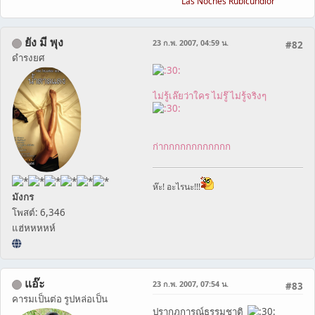
Las Noches Rubicundior
ยัง มี พุง
23 ก.พ. 2007, 04:59 น.
#82
ดำรงยศ
ไม่รู้เล๊ยว่าใคร ไม่รู๊ ไม่รู้จริงๆ
ก่ากกกกกกกกกกกก
ห๊ะ! อะไรนะ!!!
มังกร
โพสต์: 6,346
แฮ่หหหหห์
แอ๊ะ
23 ก.พ. 2007, 07:54 น.
#83
คารมเป็นต่อ รูปหล่อเป็น
ปรากฎการณ์ธรรมชาติ