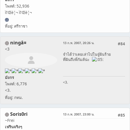
โพสต์: 52,936
ì†Œë¦¬ ì†Œë¦¬
ที่อยู่: ศรีราชา
ningâ¤
13 ก.พ. 2007, 20:26 น.
#84
<3
จำได้ว่าเคยเล่าไปในจู๋ฝันร้าย
ที่ฝันถึงพี่กัมส์น่ะ
มังกร
<3.
โพสต์: 6,776
<3.
ที่อยู่: กทม.
Soris0ri
13 ก.พ. 2007, 23:00 น.
#85
~Frei
เฟรินจริงๆ