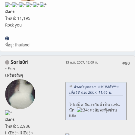
มังกร
โพสต์: 11,195
Rock you
ที่อยู่: thailand
Soris0ri
13 ก.พ. 2007, 12:09 น.
#80
~Frei
เฟรินจริงๆ
อ้างคำพูดจาก: ☆MUMจ้า™☆
เมื่อ 13 ก.พ. 2007, 11:46 น.
ไปเสม็ด ฝันว่ากัมส์ เป็น แฟน
นัท
สงสัยจะฟุ้งซ่าน
แฮะ
มังกร
โพสต์: 52,936
ì†Œë¦¬ ì†Œë¦¬