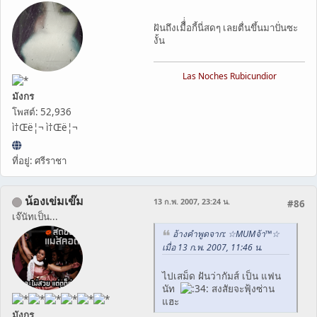
ฝันถึงเมืื่่อกี้นี่สดๆ เลยตื่นขึ้นมาปั่นซะ
งั้น
Las Noches Rubicundior
มังกร
โพสต์: 52,936
ì†Œë¦¬ ì†Œë¦¬
ที่อยู่: ศรีราชา
น้องเข่มเข๊ม
13 ก.พ. 2007, 23:24 น.
#86
เจ๊นัทเป็น...
อ้างคำพูดจาก: ☆MUMจ้า™☆
เมื่อ 13 ก.พ. 2007, 11:46 น.
ไปเสม็ด ฝันว่ากัมส์ เป็น แฟน
นัท
สงสัยจะฟุ้งซ่าน
แฮะ
มังกร