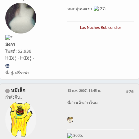
หมกมุ่นนะเรา
Las Noches Rubicundior
มังกร
โพสต์: 52,936
ì†Œë¦¬ ì†Œë¦¬
ที่อยู่: ศรีราชา
หมีเล็ก
13 ก.พ. 2007, 11:45 น.
#76
กำลังจีบ..
พี่สาวเจ้าสาวโหด