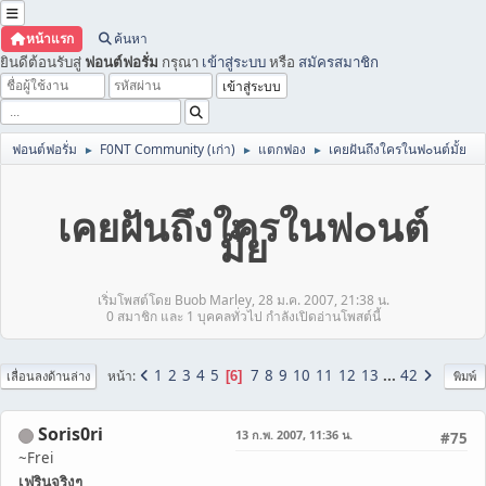
หน้าแรก
ค้นหา
ยินดีต้อนรับสู่
ฟอนต์ฟอรั่ม
กรุณา
เข้าสู่ระบบ
หรือ
สมัครสมาชิก
ฟอนต์ฟอรั่ม
F0NT Community (เก่า)
แตกฟอง
เคยฝันถึงใครในฟ๐นต์มั้ย
►
►
►
เคยฝันถึงใครในฟ๐นต์
มั้ย
เริ่มโพสต์โดย Buob Marley, 28 ม.ค. 2007, 21:38 น.
0 สมาชิก และ 1 บุคคลทั่วไป กำลังเปิดอ่านโพสต์นี้
1
2
3
4
5
7
8
9
10
11
12
13
...
42
หน้า
6
เลื่อนลงด้านล่าง
พิมพ์
Soris0ri
13 ก.พ. 2007, 11:36 น.
#75
~Frei
เฟรินจริงๆ