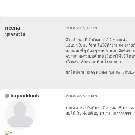
neena
31 ม.ค. 2007, 09:31 น.
บุคคลทั่วไป
ดีใจด้วยค่ะที่เติบโตมาได้ 2 ขวบแล้ว
แอบมาโขมย font ไปใช้ทำงานตั้งหลายต
ขอบคุณ พี่ ๆ น้อง ๆ ทุกๆ ท่านนะจ๊ะที่สร้า
ความสวยงามบนตัวหนังสือมาให้ เจ้ ได้น
สร้างสรรค์ผลงานเพียบโลยยยยย
ขอให้มีขวบปีต่อๆ ที่แข็งแรงและยั่งยืนนะ
kapooklook
31 ม.ค. 2007, 15:18 น.
ร่วมด้วยช่วยกันคับ ปกติเปงสมาชิกเงา ต
ขอให้เว็บ ฟ๐นต์ อยู่กะเรานานๆๆๆๆๆๆๆ