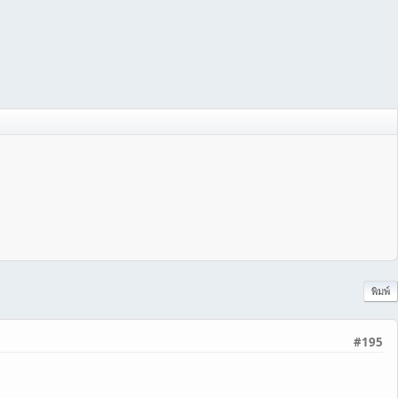
พิมพ์
#195