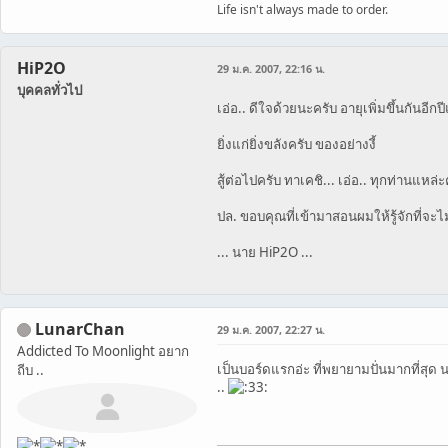
Life isn't always made to order.
HiP2O
29 ม.ค. 2007, 22:16 น.
บุคคลทั่วไป
เอ่อ.. ดีใจด้วยนะครับ อายุเพิ่มขึ้นกันอ
ยิ่งแก่ยิ่งขลังครับ ของอย่างงี้
สู้ต่อไปครับ ทาเคชิ... เอ่อ.. ทุกท่านแหล่ะ
ปล. ขอบคุณที่เข้ามาสอนผมให้รู้จักที่จะ
... นาย HiP2O ...
LunarChan
29 ม.ค. 2007, 22:27 น.
Addicted To Moonlight อยาก
เป็นบอร์ดแรกอ่ะ ที่พยายามปั่นมากที่สุด 
ถีบ ..
..