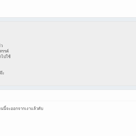
ัว
งสรรค์
ำไปใช้
จ๊ะ
อนนี้จะออกจากเงาแล้วคับ