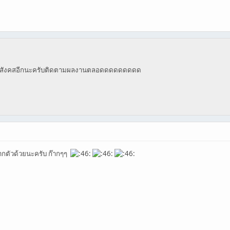
ดีๆสู่สังคสอีกนะครับติดตามผลงานตลอดดดดดดดดด
อฝากตัวด้วยนะครับ ก๊ากๆๆ