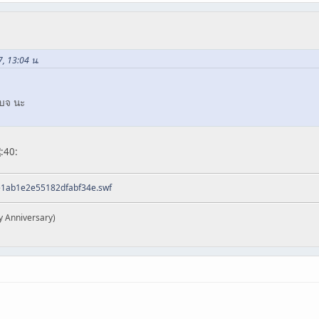
7, 13:04 น.
เบจ นะ
ee1ab1e2e55182dfabf34e.swf
y Anniversary)