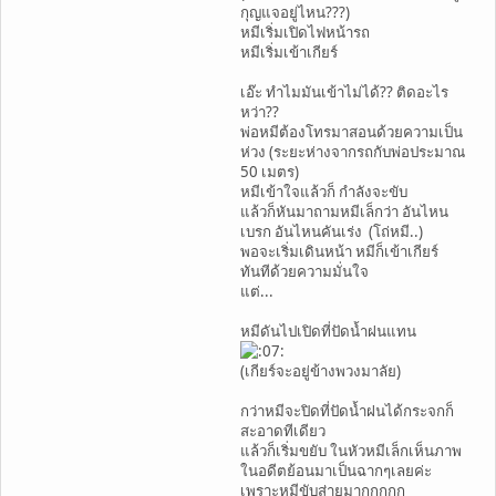
กุญแจอยู่ไหน???)
หมีเริ่มเปิดไฟหน้ารถ
หมีเริ่มเข้าเกียร์
เอ๊ะ ทำไมมันเข้าไม่ได้?? ติดอะไร
หว่า??
พ่อหมีต้องโทรมาสอนด้วยความเป็น
ห่วง (ระยะห่างจากรถกับพ่อประมาณ
50 เมตร)
หมีเข้าใจแล้วก็ กำลังจะขับ
แล้วก็หันมาถามหมีเล็กว่า อันไหน
เบรก อันไหนคันเร่ง (โถ่หมี..)
พอจะเริ่มเดินหน้า หมีก็เข้าเกียร์
ทันทีด้วยความมั่นใจ
แต่...
หมีดันไปเปิดที่ปัดน้ำฝนแทน
(เกียร์จะอยู่ข้างพวงมาลัย)
กว่าหมีจะปิดที่ปัดน้ำฝนได้กระจกก็
สะอาดทีเดียว
แล้วก็เริ่มขยับ ในหัวหมีเล็กเห็นภาพ
ในอดีตย้อนมาเป็นฉากๆเลยค่ะ
เพราะหมีขับส่ายมากกกกก