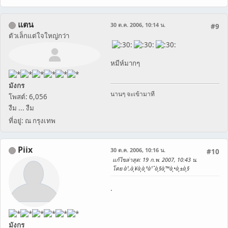
แตน
30 ต.ค. 2006, 10:14 น.
#9
ตัวเล็กแต่ใจใหญ่กว่า
หมีห์มากๆ
มังกร
นานๆ จะเข้ามาที
โพสต์: 6,056
งืม ... งืม
ที่อยู่: ณ กรุงเทพ
Piix
30 ต.ค. 2006, 10:16 น.
#10
แก้ไขล่าสุด
: 19 ก.พ. 2007, 10:43 น.
โดย à¹‚à¸¥à¸à¸ªà¹ˆà¸§à¸™à¸•à¸±à¸§
.
มังกร