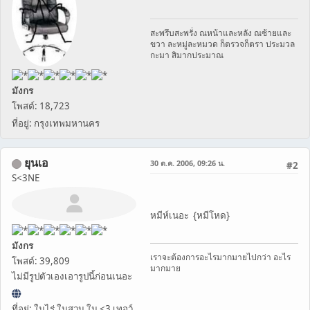
สะพรึบสะพรั่ง ณหน้าและหลัง ณซ้ายและ
ขวา ละหมู่ละหมวด ก็ตรวจก็ตรา ประมวล
กะมา สิมากประมาณ
มังกร
โพสต์: 18,723
ที่อยู่: กรุงเทพมหานคร
ยุนเอ
30 ต.ค. 2006, 09:26 น.
#2
S<3NE
หมีห์เนอะ {หมีโหด}
มังกร
เราจะต้องการอะไรมากมายไปกว่า อะไร
โพสต์: 39,809
มากมาย
ไม่มีรูปตัวเองเอารูปนี้ก่อนเนอะ
ที่อยู่: ในไร่ ในสวน ใน <3 เทอว์