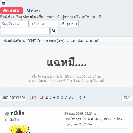
หน้าแรก
ค้นหา
ยินดีต้อนรับสู่
ฟอนต์ฟอรั่ม
กรุณา
เข้าสู่ระบบ
หรือ
สมัครสมาชิก
ฟอนต์ฟอรั่ม
F0NT Community (เก่า)
แตกฟอง
แฉหมี....
►
►
►
แฉหมี....
เริ่มโพสต์โดย หมีเล็ก, 30 ต.ค. 2006, 09:21 น.
0 สมาชิก และ 1 บุคคลทั่วไป กำลังเปิดอ่านโพสต์นี้
2
3
4
5
6
7
8
...
16
หน้า
1
เลื่อนลงด้านล่าง
พิมพ์
หมีเล็ก
30 ต.ค. 2006, 09:21 น.
แก้ไขล่าสุด
: 21 พ.ค. 2011, 19:52 น. โดย
กำลังจีบ..
à¸«à¸¡à¸µà¹€à¸¥à¹‡à¸