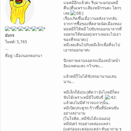
แฉหมีอีกแล้วค่ะ รีบมาแฉก่อนหมี
ตื่น (ตื่นเพราะเสียงหมีกรนค่ะ โฮกๆ
เลย
)
เรื่องเกิดขึ้นเมื่อวานหลังจากกลับ
จากการซื้อของที่ตลาดนัดเมืองทอง
พ่อหมีก็ให้หมี ไปขับรถออกมาจากที่
จอดรถให้หน่อย(เพราะพ่อจะไปเอา
มังกร
ของที่รถอาค่ะ)
โพสต์: 5,765
หมีเลยเดินไปกับหมีเล็กเพื่อที่จะไป
...
เอารถออกมาค่ะ
ที่อยู่: เมืองนอกคอกนา
นึกสภาพลานจอดรถเมืองหน้าหน้า
อิมแพคนะคะ กว้างซะ...
แล้วหมีก็ไม่ได้ขับรถมานานแสน
นาน...
หมีเล็กก็ยัง(จะ)คิดว่า ยังไงหมีก็คง
ขับได้เพราะหมีมีใบขับขี่
แล้วคงไม่มีตำรวจแถวๆนั้น..
หมีเปิดประตูรถ ก้าวขึ้นที่นั่งคนขับ
อย่างสง่างาม
(ในใจคิด..หมีขับได้แน่นอน)
หมีstart รถอย่างคล่องแคล่ว
(แต่ก่อนจะคล่องแคล่ว ทันมาถาม รู