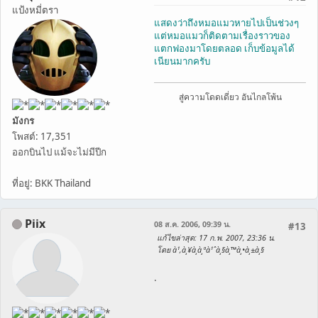
แป้งหมี่ตรา
แสดงว่าถึงหมอแมวหายไปเป็นช่วงๆ
แต่หมอแมวก็ติดตามเรื่องราวของ
แตกฟองมาโดยตลอด เก็บข้อมูลได้
เนียนมากครับ
สู่ความโดดเดี่ยว อันไกลโพ้น
มังกร
โพสต์: 17,351
ออกบินไป แม้จะไม่มีปีก
ที่อยู่: BKK Thailand
Piix
08 ส.ค. 2006, 09:39 น.
#13
แก้ไขล่าสุด
: 17 ก.พ. 2007, 23:36 น.
โดย à¹‚à¸¥à¸à¸ªà¹ˆà¸§à¸™à¸•à¸±à¸§
.