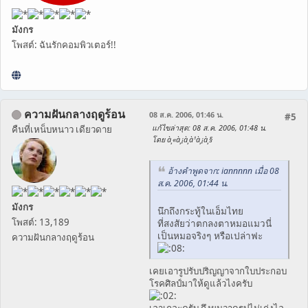
มังกร
โพสต์: ฉันรักคอมพิวเตอร์!!
ความฝันกลางฤดูร้อน
08 ส.ค. 2006, 01:46 น.
#5
แก้ไขล่าสุด
: 08 ส.ค. 2006, 01:48 น.
คืนที่เหน็บหนาว เดียวดาย
โดย à¸«à¸¡à¸­à¹à¸¡à¸§
อ้างคำพูดจาก: iannnnn เมื่อ 08
ส.ค. 2006, 01:44 น.
มังกร
นึกถึงกระทู้ในเอ็มไทย
โพสต์: 13,189
ที่สงสัยว่าตกลงตาหมอแมวนี่
เป็นหมอจริงๆ หรือเปล่าฟะ
ความฝันกลางฤดูร้อน
เคยเอารูปรับปริญญาจากใบประกอบ
โรคศิลป์มาให้ดูแล้วไงครับ