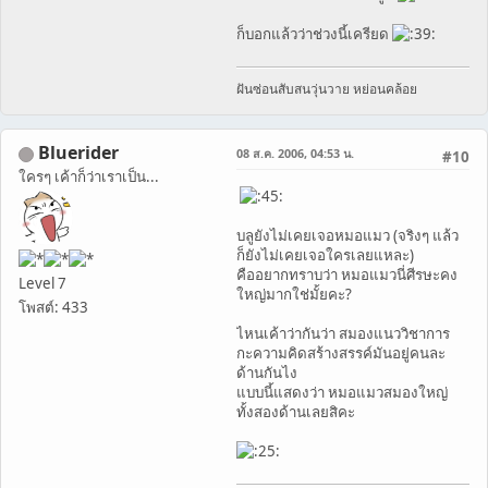
ก็บอกแล้วว่าช่วงนี้เครียด
ฝันซ่อนสับสนวุ่นวาย หย่อนคล้อย
Bluerider
08 ส.ค. 2006, 04:53 น.
#10
ใครๆ เค้าก็ว่าเราเป็น...
บลูยังไม่เคยเจอหมอแมว (จริงๆ แล้ว
ก็ยังไม่เคยเจอใครเลยแหละ)
คืออยากทราบว่า หมอแมวนี่ศีรษะคง
Level 7
ใหญ่มากใช่มั้ยคะ?
โพสต์: 433
ไหนเค้าว่ากันว่า สมองแนววิชาการ
กะความคิดสร้างสรรค์มันอยู่คนละ
ด้านกันไง
แบบนี้แสดงว่า หมอแมวสมองใหญ่
ทั้งสองด้านเลยสิคะ