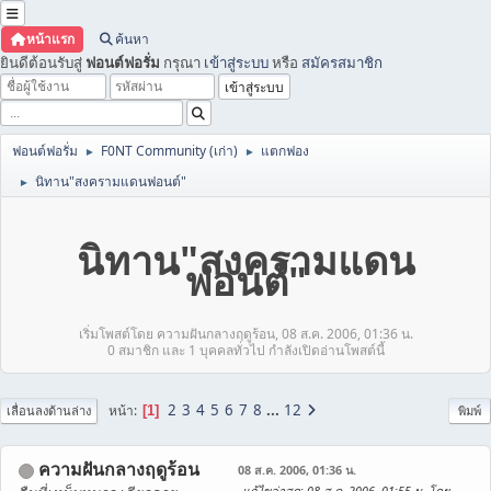
หน้าแรก
ค้นหา
ยินดีต้อนรับสู่
ฟอนต์ฟอรั่ม
กรุณา
เข้าสู่ระบบ
หรือ
สมัครสมาชิก
ฟอนต์ฟอรั่ม
F0NT Community (เก่า)
แตกฟอง
►
►
นิทาน"สงครามแดนฟอนต์"
►
นิทาน"สงครามแดน
ฟอนต์"
เริ่มโพสต์โดย ความฝันกลางฤดูร้อน, 08 ส.ค. 2006, 01:36 น.
0 สมาชิก และ 1 บุคคลทั่วไป กำลังเปิดอ่านโพสต์นี้
2
3
4
5
6
7
8
...
12
หน้า
1
เลื่อนลงด้านล่าง
พิมพ์
ความฝันกลางฤดูร้อน
08 ส.ค. 2006, 01:36 น.
แก้ไขล่าสุด
: 08 ส.ค. 2006, 01:55 น. โดย