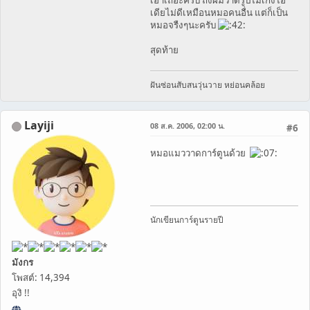
เอาเถอะครับ ถึงผมวาดรูปไม่เก่งไอ
เดียไม่ดีเหมือนหมอคนอื่น แต่ก็เป็น
หมอจรืงๆนะครับ
สุดท้าย
ฝันซ่อนสับสนวุ่นวาย หย่อนคล้อย
Layiji
08 ส.ค. 2006, 02:00 น.
#6
หมอแมววาดการ์ตูนด้วย
นักเขียนการ์ตูนรายปี
มังกร
โพสต์: 14,394
อุงิ !!