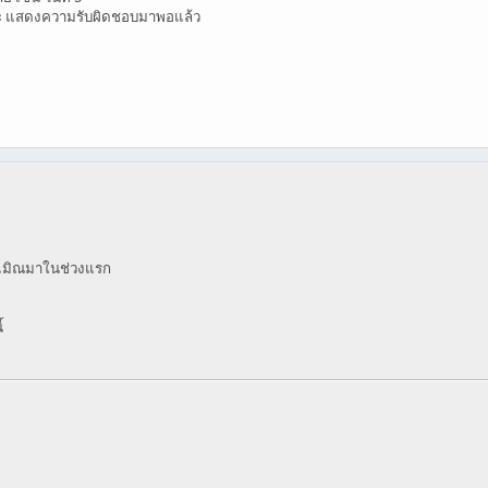
แล้วนะ แสดงความรับผิดชอบมาพอแล้ว
ประเมิณมาในช่วงแรก
้