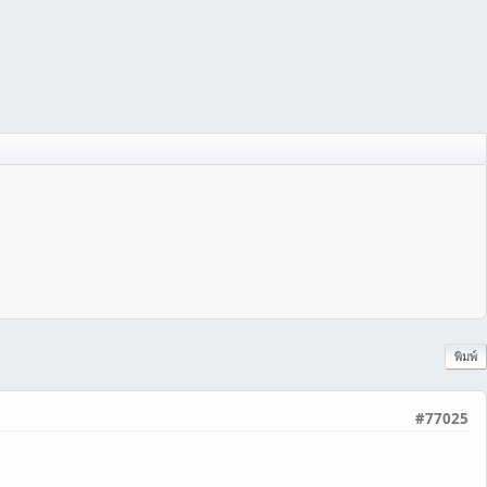
พิมพ์
#77025