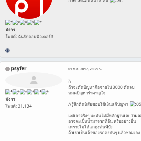
กรี๊ด โดนตัดหน้า 8 คน
มังกร
โพสต์: ฉันรักคอมพิวเตอร์!!
psyfer
01 พ.ค. 2017, 23:29 น.
ก็
ถ้าจะตัดปัญหาคือจ่ายไป 3000 ตัดจบ
หมดปัญหารำคาญใจ
มังกร
//รู้สึกติดนิสัยชอบใช้เงินแก้ปัญหา
โพสต์: 31,134
แต่เอาจริงๆ นะมันไม่มีหลักฐานเลยว่าผล
อาจจะเป็นน้ำมาจากที่อื่น หรืออย่างอื่น
เพราะไม่ได้แกถุงทันทีป้ะ
ถ้าเราเป็นเจ้าของรถคงบ่นๆ แล้วซ่อมเอง