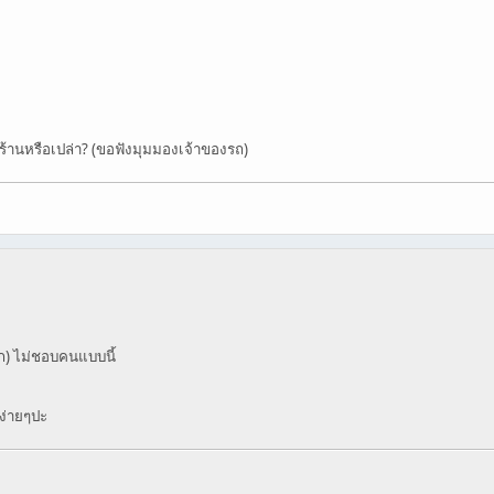
ี่ร้านหรือเปล่า? (ขอฟังมุมมองเจ้าของรถ)
ก) ไม่ชอบคนแบบนี้
งง่ายๆปะ