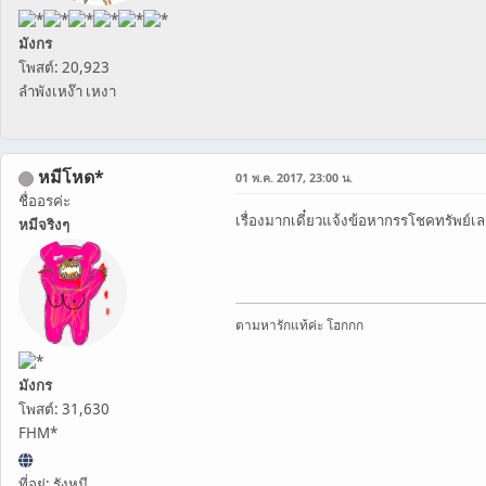
มังกร
โพสต์: 20,923
ลำพังเหง๊า เหงา
หมีโหด*
01 พ.ค. 2017, 23:00 น.
ชื่ออรค่ะ
เรื่องมากเดี๋ยวแจ้งข้อหากรรโชคทรัพย์เ
หมีจริงๆ
ตามหารักแท้ค่ะ โฮกกก
มังกร
โพสต์: 31,630
FHM*
ที่อยู่: รังหมี