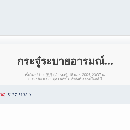
กระจู๋ระบายอารมณ์...
เริ่มโพสต์โดย 蓝月 (lán yuè), 18 เม.ย. 2006, 23:37 น.
0 สมาชิก และ 1 บุคคลทั่วไป กำลังเปิดอ่านโพสต์นี้
5137
5138
36