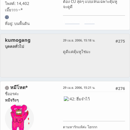
ต้อง CU สุดๆ แบบเห็นเฉพาะตุ้มหู
โพสต์: 14,402
จะดูดี
เมี๊ยววว ~*
[
THZHost
] [
ฝากรูป
]
ที่อยู่: บนพื้นดิน
kumogang
29 เม.ย. 2006, 15:18 น.
#275
บุคคลทั่วไป
ดูดีแค่ตุ้มหูใช่มะ
หมีโหด*
29 เม.ย. 2006, 15:21 น.
#276
ชื่ออรค่ะ
ฮึ่มจำไว้
หมีจริงๆ
ตามหารักแท้ค่ะ โฮกกก