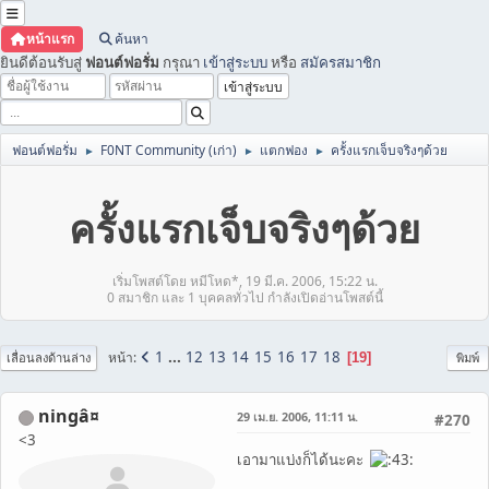
หน้าแรก
ค้นหา
ยินดีต้อนรับสู่
ฟอนต์ฟอรั่ม
กรุณา
เข้าสู่ระบบ
หรือ
สมัครสมาชิก
ฟอนต์ฟอรั่ม
F0NT Community (เก่า)
แตกฟอง
ครั้งแรกเจ็บจริงๆด้วย
►
►
►
ครั้งแรกเจ็บจริงๆด้วย
เริ่มโพสต์โดย หมีโหด*, 19 มี.ค. 2006, 15:22 น.
0 สมาชิก และ 1 บุคคลทั่วไป กำลังเปิดอ่านโพสต์นี้
1
...
12
13
14
15
16
17
18
หน้า
19
เลื่อนลงด้านล่าง
พิมพ์
ningâ¤
29 เม.ย. 2006, 11:11 น.
#270
<3
เอามาแบ่งก็ได้นะคะ