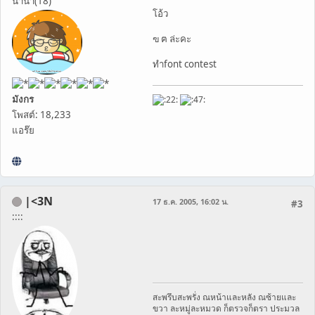
นานา(18)
โอ้ว
ฃ ฅ ล่ะคะ
ทำfont contest
มังกร
โพสต์: 18,233
แอร๊ย
|<3N
17 ธ.ค. 2005, 16:02 น.
#3
::::
สะพรึบสะพรั่ง ณหน้าและหลัง ณซ้ายและ
ขวา ละหมู่ละหมวด ก็ตรวจก็ตรา ประมวล