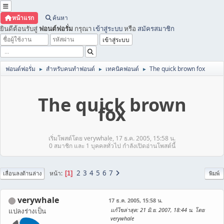
หน้าแรก
ค้นหา
ยินดีต้อนรับสู่
ฟอนต์ฟอรั่ม
กรุณา
เข้าสู่ระบบ
หรือ
สมัครสมาชิก
ฟอนต์ฟอรั่ม
สำหรับคนทำฟอนต์
เทคนิคฟอนต์
The quick brown fox
►
►
►
The quick brown
fox
เริ่มโพสต์โดย verywhale, 17 ธ.ค. 2005, 15:58 น.
0 สมาชิก และ 1 บุคคลทั่วไป กำลังเปิดอ่านโพสต์นี้
2
3
4
5
6
7
หน้า
1
เลื่อนลงด้านล่าง
พิมพ์
verywhale
17 ธ.ค. 2005, 15:58 น.
แก้ไขล่าสุด
: 21 มิ.ย. 2007, 18:44 น. โดย
แปลงร่างเป็น
verywhale