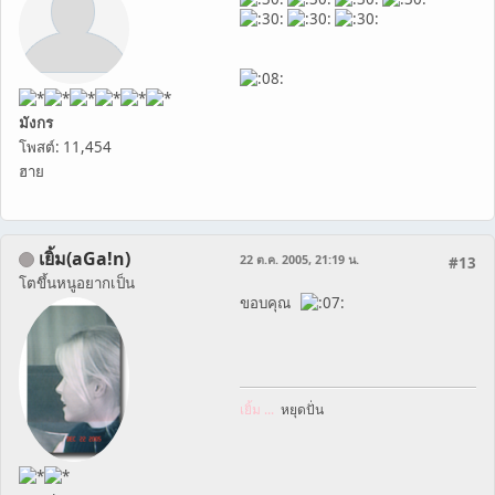
มังกร
โพสต์: 11,454
ฮาย
เยิ้ม(aGa!n)
22 ต.ค. 2005, 21:19 น.
#13
โตขึ้นหนูอยากเป็น
ขอบคุณ
เยิ้ม ...
หยุดปั่น