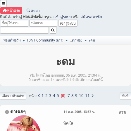
หน้าแรก
ค้นหา
ยินดีต้อนรับสู่
ฟอนต์ฟอรั่ม
กรุณา
เข้าสู่ระบบ
หรือ
สมัครสมาชิก
ฟอนต์ฟอรั่ม
F0NT Community (เก่า)
แตกฟอง
ะดม
►
►
►
ะดม
เริ่มโพสต์โดย iannnnn, 06 ต.ค. 2005, 21:04 น.
0 สมาชิก และ 1 บุคคลทั่วไป กำลังเปิดอ่านโพสต์นี้
1
2
3
4
5
7
8
9
10
11
หน้า
6
เลื่อนลงด้านล่าง
พิมพ์
ดาเฉยๆ
11 ต.ค. 2005, 13:37 น.
#75
พิดโล