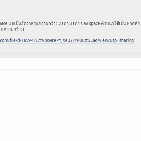
ce แต่เป็นอัตราส่วนความกว้าง 2 เท่า 3 เท่า ของ space ตัวหนาใช้เป็น พาดหัว
่ยนความกว้าง)
e.com/file/d/18vV4rE7tVpsNrePYJXe02rYP00tt5Cao/view?usp=sharing