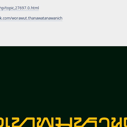
hp/topic,27697.0.html
ok.com/worawut.thanawatanawanich