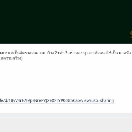
ce แต่เป็นอัตราส่วนความกว้าง 2 เท่า 3 เท่า ของ space ตัวหนาใช้เป็น พาดหัว
่ยนความกว้าง)
/file/d/18vV4rE7tVpsNrePYJXe02rYP00tt5Cao/view?usp=sharing