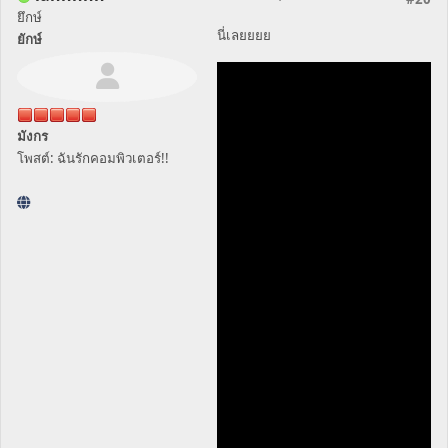
ยึกษ์
นี่เลยยยย
ยักษ์
มังกร
โพสต์: ฉันรักคอมพิวเตอร์!!