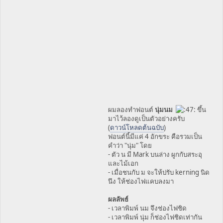
ผมลองทำฟอนต์
นุ่มนม
ขึ้น
มาไว้ลองดูเป็นตัวอย่างครับ
(
ดาวน์โหลดต้นฉบับ
)
ฟอนต์นี้มีแค่ 4 อักขระ คือรวมเป็น
คำว่า "นุ่ม" โดย
- ตัว น มี Mark บนล่าง ผูกกับสระอุ
และไม้เอก
- เมื่อชนกับ ม จะให้ปรับ kerning นิด
นึง ให้ช่องไฟแคบลงมา
ผลลัพธ์
- เวลาพิมพ์ นม จึงช่องไฟชิด
- เวลาพิมพ์ นุ่ม ก็ช่องไฟชิดเท่ากัน