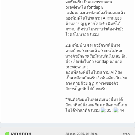
จะทับครับเป็นฉะเพราะตอน
preview ใน fontlap 8
-แต่ผมลองเอาฟอนต์ลงในคอมแล้ว
ลองพิมพ์ในโปรแกรม Ai ส่วนของ
ด้านล่าง ญ ฐ หายไปครับ พิมพ์ได้
ตามปกติครับ ไม่ทราบว่าต้องทำยัง
ไงต่อไปหรอครับผม
2.ผมพิมพ์ ป ฝ ฟ ตัวอักษรที่มีหาง
ตามด้วยสระบนแล้วสระบนไม่หลบ
หางตัวอักษรครับมันทับกันไปเลย อัน
นี้จะเป็นทั้งในตัว Fontlap ตอนกด
preview และ
ตอนที่ลองพิม์ในโปรแกรม Ai ก็ยัง
เป็นเหมือนกันครับ / เช่นเดียวกับสระ
ล่าง ตามด้วย ฤ ฏ ฦ หางของตัว
อักษรก็ถูกทับไปด้วยครับ
*อันที่จริงผมโหลดเทมเพจนี้มาได้
สักอาทิตย์นึ่งละครับ แต่ติดตรงนี้เลย
ไม่ได้ทำสักทีครับผม
iannnnn
28 ต.ค. 2025, 01:20 น.
#20