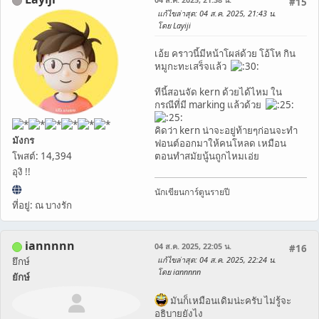
#15
แก้ไขล่าสุด
: 04 ส.ค. 2025, 21:43 น.
โดย Layiji
เอ้ย คราวนี้มีหน้าโผล่ด้วย โอ้โห กิน
หมูกะทะเสร็จแล้ว
ทีนี้สอนจัด kern ด้วยได้ไหม ใน
กรณีที่มี marking แล้วด้วย
คิดว่า kern น่าจะอยู่ท้ายๆก่อนจะทำ
มังกร
ฟอนต์ออกมาให้คนโหลด เหมือน
โพสต์: 14,394
ตอนทำสมัยนู้นถูกไหมเอ่ย
อุงิ !!
นักเขียนการ์ตูนรายปี
ที่อยู่: ณ บางรัก
iannnnn
04 ส.ค. 2025, 22:05 น.
#16
แก้ไขล่าสุด
: 04 ส.ค. 2025, 22:24 น.
ยึกษ์
โดย iannnnn
ยักษ์
มันก็เหมือนเดิมน่ะครับ ไม่รู้จะ
อธิบายยังไง