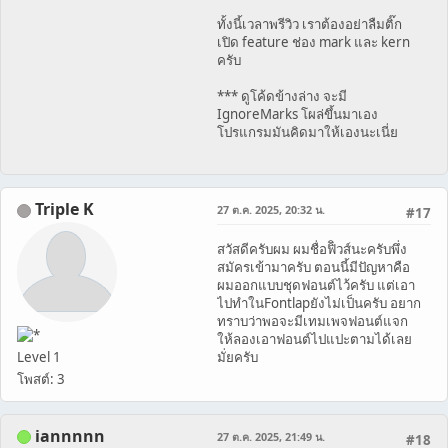
ทั้งนี้เวลาพรีวิว เราต้องอย่าลืมติ๊ก
เปิด feature ช่อง mark และ kern
ครับ
*** ดูโค้ดข้างล่าง จะมี
IgnoreMarks โผล่ขึ้นมาเอง
โปรแกรมมันคิดมาให้เองนะเนี่ย
Triple K
27 ต.ค. 2025, 20:32 น.
#17
สวัสดีครับผม ผมชื่อฟิิวส์นะครับพึ่ง
สมัครเข้ามาครับ ตอนนี้มีปัญหาคือ
ผมออกแบบชุดฟอนต์ไว้ครับ แต่เอา
ไปทำในFontlapยังไม่เป็นครับ อยาก
ทราบว่าพอจะมีเทมเพจฟอนต์แจก
ให้ลองเอาฟอนต์ไปแปะตามได้เลย
Level 1
มั่ยครับ
โพสต์: 3
iannnnn
27 ต.ค. 2025, 21:49 น.
#18