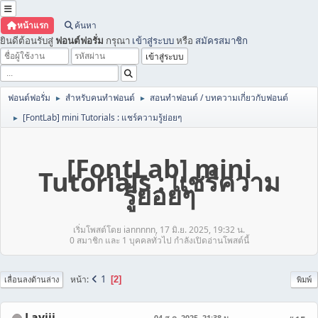
หน้าแรก
ค้นหา
ยินดีต้อนรับสู่
ฟอนต์ฟอรั่ม
กรุณา
เข้าสู่ระบบ
หรือ
สมัครสมาชิก
ฟอนต์ฟอรั่ม
สำหรับคนทำฟอนต์
สอนทำฟอนต์ / บทความเกี่ยวกับฟอนต์
►
►
[FontLab] mini Tutorials : แชร์ความรู้ย่อยๆ
►
[FontLab] mini
Tutorials : แชร์ความ
รู้ย่อยๆ
เริ่มโพสต์โดย iannnnn, 17 มิ.ย. 2025, 19:32 น.
0 สมาชิก และ 1 บุคคลทั่วไป กำลังเปิดอ่านโพสต์นี้
1
หน้า
2
เลื่อนลงด้านล่าง
พิมพ์
Layiji
04 ส.ค. 2025, 21:38 น.