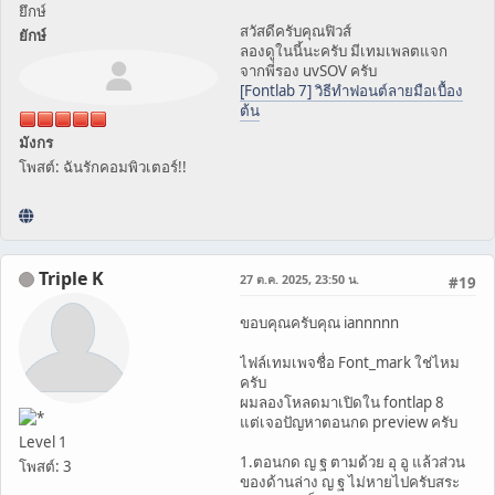
ยึกษ์
สวัสดีครับคุณฟิวส์
ยักษ์
ลองดูในนี้นะครับ มีเทมเพลตแจก
จากพี่รอง uvSOV ครับ
[Fontlab 7] วิธีทำฟอนต์ลายมือเบื้อง
ต้น
มังกร
โพสต์: ฉันรักคอมพิวเตอร์!!
Triple K
27 ต.ค. 2025, 23:50 น.
#19
ขอบคุณครับคุณ iannnnn
ไฟล์เทมเพจชื่อ Font_mark ใช่ไหม
ครับ
ผมลองโหลดมาเปิดใน fontlap 8
แต่เจอปัญหาตอนกด preview ครับ
Level 1
1.ตอนกด ญ ฐ ตามด้วย อุ อู แล้วส่วน
โพสต์: 3
ของด้านล่าง ญ ฐ ไม่หายไปครับสระ