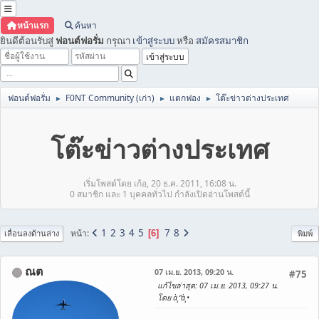
หน้าแรก
ค้นหา
ยินดีต้อนรับสู่
ฟอนต์ฟอรั่ม
กรุณา
เข้าสู่ระบบ
หรือ
สมัครสมาชิก
ฟอนต์ฟอรั่ม
F0NT Community (เก่า)
แตกฟอง
โต๊ะข่าวต่างประเทศ
►
►
►
โต๊ะข่าวต่างประเทศ
เริ่มโพสต์โดย เก้อ, 20 ธ.ค. 2011, 16:08 น.
0 สมาชิก และ 1 บุคคลทั่วไป กำลังเปิดอ่านโพสต์นี้
1
2
3
4
5
7
8
หน้า
6
เลื่อนลงด้านล่าง
พิมพ์
ณต
07 เม.ย. 2013, 09:20 น.
#75
แก้ไขล่าสุด
: 07 เม.ย. 2013, 09:27 น.
โดย à¸“à¸•