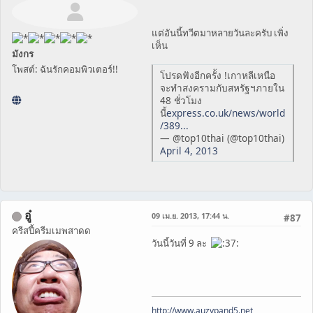
แต่อันนี้ทวีตมาหลายวันละครับ เพิ่ง
เห็น
มังกร
โพสต์: ฉันรักคอมพิวเตอร์!!
โปรดฟังอีกครั้ง !เกาหลีเหนือ
จะทําสงครามกับสหรัฐฯภายใน
48 ชั่วโมง
นี้
express.co.uk/news/world
/389...
— @top10thai (@top10thai)
April 4, 2013
อู๋
09 เม.ย. 2013, 17:44 น.
#87
ครีสปี้ครีมเมพสาดด
วันนี้วันที่ 9 ละ
http://www.auzypand5.net