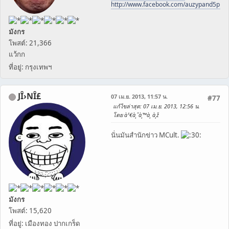
http://www.facebook.com/auzypand5pho
มังกร
โพสต์: 21,366
แว้กก
ที่อยู่: กรุงเทพฯ
JÎ›NÎ£
07 เม.ย. 2013, 11:57 น.
#77
แก้ไขล่าสุด
: 07 เม.ย. 2013, 12:56 น.
โดย à¹€à¸ˆà¸™à¸ à¸ž
นั่นมันสำนักข่าว MCult.
มังกร
โพสต์: 15,620
ที่อยู่: เมืองทอง ปากเกร็ด