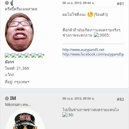
อู๋
08 เม.ย. 2013, 09:44 น.
#81
ครีสปี้ครีมเมพสาดด
ผมไม่ใช่ติ่งนะ
(ร้อนตัว)
คือกลัวถ้ามันเกิดภาวะสงครามจริงๆ
ช่างภาพจะตกงาน
http://www.auzypand5.net
http://www.facebook.com/auzypand5pho
มังกร
โพสต์: 21,366
แว้กก
ที่อยู่: กรุงเทพฯ
IM
08 เม.ย. 2013, 09:50 น.
#82
Nikonian เทพ...
ไปเป็นช่างภาพข่าวสงครามแทนไง