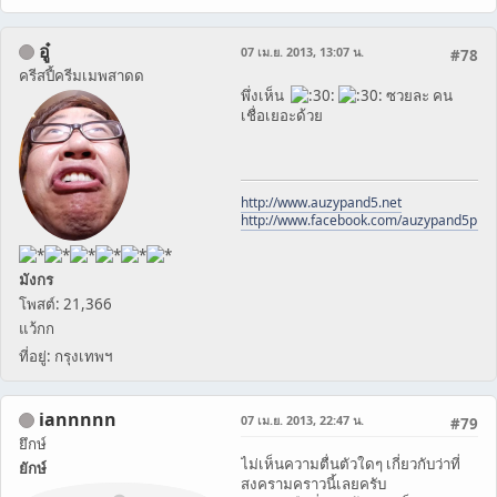
อู๋
07 เม.ย. 2013, 13:07 น.
#78
ครีสปี้ครีมเมพสาดด
พึ่งเห็น
ซวยละ คน
เชื่อเยอะด้วย
http://www.auzypand5.net
http://www.facebook.com/auzypand5pho
มังกร
โพสต์: 21,366
แว้กก
ที่อยู่: กรุงเทพฯ
iannnnn
07 เม.ย. 2013, 22:47 น.
#79
ยึกษ์
ไม่เห็นความตื่นตัวใดๆ เกี่ยวกับว่าที่
ยักษ์
สงครามคราวนี้เลยครับ