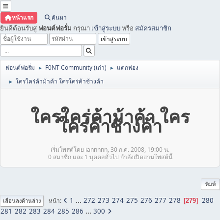
หน้าแรก
ค้นหา
ยินดีต้อนรับสู่
ฟอนต์ฟอรั่ม
กรุณา
เข้าสู่ระบบ
หรือ
สมัครสมาชิก
ฟอนต์ฟอรั่ม
F0NT Community (เก่า)
แตกฟอง
►
►
ใครใคร่ค้าม้าค้า ใครใคร่ค้าช้างค้า
►
ใครใคร่ค้าม้าค้า ใคร
ใคร่ค้าช้างค้า
เริ่มโพสต์โดย iannnnn, 30 ก.ค. 2008, 19:00 น.
0 สมาชิก และ 1 บุคคลทั่วไป กำลังเปิดอ่านโพสต์นี้
พิมพ์
1
...
272
273
274
275
276
277
278
280
หน้า
279
เลื่อนลงด้านล่าง
281
282
283
284
285
286
...
300