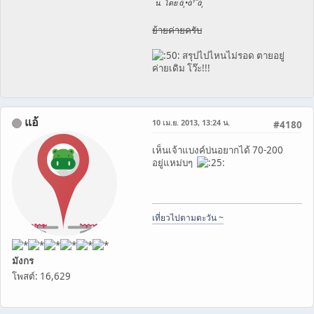
น. โดย à¸•à¹ˆà¸­
ย้ายค่ายครับ
สรุปไปไหนไม่รอด ตายอยู่
ค่ายเดิม โว๊ะ!!!
แอ้
10 เม.ย. 2013, 13:24 น.
#4180
เห็นเจ้าแบงค์บ่นอยากได้ 70-200
อยู่แหม่บๆ
เที่ยวไปตามตะวัน ~
มังกร
โพสต์: 16,629