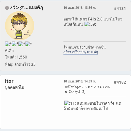
バンク...แบงค์กุ
10 เม.ย. 2013, 13:56 น.
#4181
อยากได้แค่ตัว F4 is 2.8 แบกไม่ไหว
หนักเกิ๊นนน
โหมด..จริงจังกับชีวิตมากขึ้น
พี่เสือ
after effect by แบงค์กุ
โพสต์: 1,560
ที่อยู่: ลาดพร้าว 35
itor
10 เม.ย. 2013, 14:59 น.
#4182
แก้ไขล่าสุด
: 10 เม.ย. 2013, 19:41
บุคคลทั่วไป
น. โดย à¸•à¹ˆà¸­
แหม่กะขายในราคา f4 แต่
ถ้ามันหนักก็ราคาเดิมต่อไป