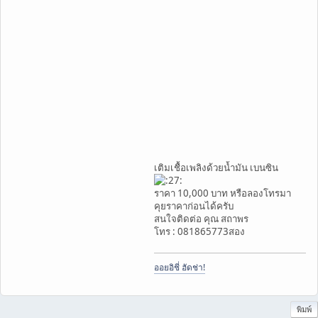
เติมเชื้อเพลิงด้วยน้ำมัน เบนซิน
ราคา 10,000 บาท หรือลองโทรมา
คุยราคาก่อนได้ครับ
สนใจติดต่อ คุณ สถาพร
โทร : 081865773สอง
ออยอิชี่ ฮัดช่า!
พิมพ์