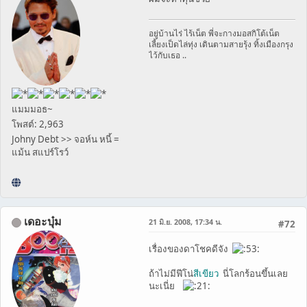
อยู่บ้านไร่ ไร้เน็ต พี่จะกางมอสกิโต้เน็ต
เลี้ยงเป็ดไล่ทุ่ง เดินตามสายรุ้ง ทิ้งเมืองกรุง
ไว้กับเธอ ..
แมมมอธ~
โพสต์: 2,963
Johny Debt >> จอห์น หนี้ =
แม้น สแปร์โรว์
เดอะบุ๋ม
21 มิ.ย. 2008, 17:34 น.
#72
เรื่องของดาโชคดีจัง
ถ้าไม่มีฟีโน่
สีเขียว
นี่โลกร้อนขึ้นเลย
นะเนี่ย