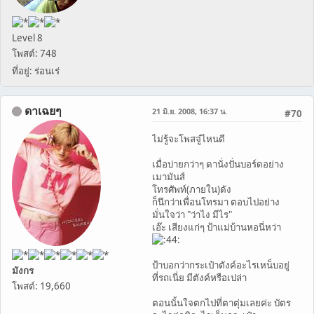
Level 8
โพสต์: 748
ที่อยู่: ร่อนเร่
ดาเฉยๆ
21 มิ.ย. 2008, 16:37 น.
#70
ไม่รู้จะโพสจู๋ไหนดี
เมื่อบ่ายกว่าๆ ดานั่งปั่นบอร์ดอย่าง
เมามันส์
โทรศัพท์(ภายใน)ดัง
ก็นึกว่าเพื่อนโทรมา ตอบไปอย่าง
มั่นใจว่า "ว่าไง มีไร"
เอ๊ะ เสียงแก่ๆ ป้าแม่บ้านหอนี่หว่า
ป้าบอกว่ากระเป๋าตังค์อะไรเหน็บอยู่
มังกร
ที่รถเนี่ย มีตังค์หรือเปล่า
โพสต์: 19,660
ตอนนั้นใจตกไปที่ตาตุ่มเลยค่ะ บัตร