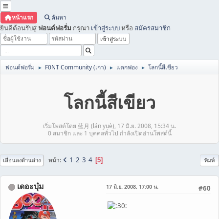
หน้าแรก
ค้นหา
ยินดีต้อนรับสู่
ฟอนต์ฟอรั่ม
กรุณา
เข้าสู่ระบบ
หรือ
สมัครสมาชิก
ฟอนต์ฟอรั่ม
F0NT Community (เก่า)
แตกฟอง
โลกนี้สีเขียว
►
►
►
โลกนี้สีเขียว
เริ่มโพสต์โดย 蓝月 (lán yuè), 17 มิ.ย. 2008, 15:34 น.
0 สมาชิก และ 1 บุคคลทั่วไป กำลังเปิดอ่านโพสต์นี้
1
2
3
4
หน้า
5
เลื่อนลงด้านล่าง
พิมพ์
เดอะบุ๋ม
17 มิ.ย. 2008, 17:00 น.
#60