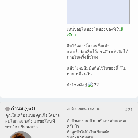
เหน็บอยู่ในช่องใส่ของของฟิโน่
สี
เขียว
ลืมไว้อย่างงี้สองครั้งแล้ว
แต่ครั้งก่อนลืมไว้ตอนดึก แล้วนึกได้
ภายในครึ่งชั่วโมง
แล้วก็เคยลืมมือถือไว้ในช่องนี้ ก็ไม่
หายเหมือนกัน
ยังโชคดีอยู่
กำนม.};oO=
21 มิ.ย. 2008, 17:21 น.
#71
คุณใส่เครื่องแบบ คุณคือโคบาล
ถ้าป้าตกงาน ป้ามาทำงานกับผมนะ
ผมใส่กางเกงลิง แต่ขอโทษที
ครับป้า
พวกโจรเรียกผมว่า..
ถ้าลูกป้าไม่มีเงินเรียนต่อ
ผมจะหาทุนช่วย