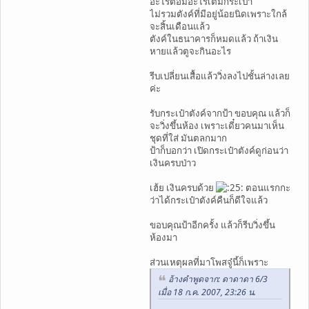
อะไรต่อมิอะไรเต็มกระเป๋า
ไม่รวมตังค์ที่มีอยู่น้อยนิดเพราะใกล้
จะสิ้นเดือนแล้ว
ตังค์ในธนาคารก็หมดแล้ว ถ้าเงิน
หายแล้วตูจะกินอะไร
รีบเปลี่ยนเสื้อแล้ววิ่งลงไปชั้นล่างเลย
ค่ะ
รับกระเป๋าตังค์จากป้า ขอบคุณ แล้วก็
จะวิ่งขึ้นห้อง เพราะเดี๋ยวคนมาเห็น
ชุดที่ใส่ มันตลกมาก
ป้าก็บอกว่า เปิดกระเป๋าตังค์ดูก่อนว่า
เงินครบป่าว
เฮ้ย เงินครบด้วย
ตอนแรกกะ
ว่าได้กระเป๋าตังค์คืนก็ดีใจแล้ว
ขอบคุณป้าอีกครั้ง แล้วก็รีบวิ่งขึ้น
ห้องมา
ส่วนเหตุผลที่มาโพสจู๋นี้ก็เพราะ
อ้างคำพูดจาก: ดาดาดา 6/3
เมื่อ 18 ก.ค. 2007, 23:26 น.