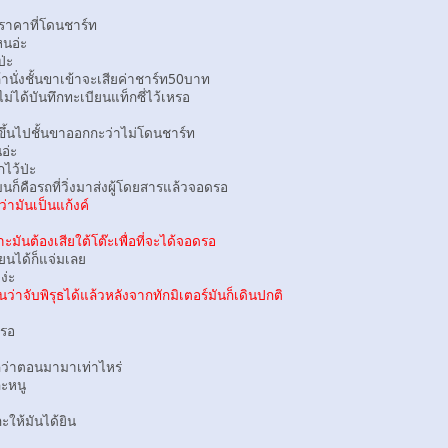
าคาที่โดนชาร์ท
หนอ่ะ
ป่ะ
ั่งชั้นขาเข้าจะเสียค่าชาร์ท50บาท
ม่ได้บันทึกทะเบียนแท็กซี่ไว้เหรอ
นไปชั้นขาออกกะว่าไม่โดนชาร์ท
อ่ะ
ไว้ป่ะ
คือรถที่วิ่งมาส่งผู้โดยสารแล้วจอดรอ
ามันเป็นแก้งค์
ต้องเสียใต้โต๊ะเพื่อที่จะได้จอดรอ
ยนได้ก็แจ่มเลย
ง่ะ
จับพิรุธได้แล้วหลังจากทักมิเตอร์มันก็เดินปกติ
หรอ
ว่าตอนมามาเท่าไหร่
ะหนู
ห้มันได้ยิน