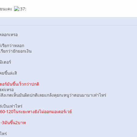
้เลยนะคะ
่หลอกเหรอ
ี
เรียกว่าหลอก
ียกว่ายักยอกเงิน
เตอร์
ขึ้นล่ะสิ
์มันขึ้นเร็วกว่าปกติ
taxiเหรอ
เกตเห็นมันผิดปกติเลยแกล้งคุยกะหนูว่าตอนมามาเท่าไหร่
เป้นเท่าไหร่
-120ในระยะทางยังไม่ออกมอเตอร์เวย์
3มันขึ้น2บาท
ไหร่