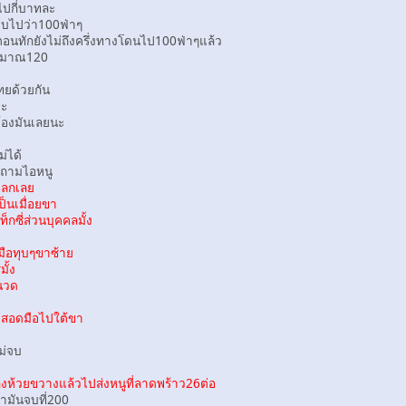
ไปกี่บาทละ
บไปว่า100ฟ่าๆ
ทักยังไม่ถึงครึ่งทางโดนไป100ฟ่าๆแล้ว
ะมาณ120
ทยด้วยกัน
่ะ
องมันเลยนะ
่ได้
ถามไอหนู
งลกเลย
นเมื่อยขา
กซี่ส่วนบุคคลมั้ง
ือทุบๆขาซ้าย
ั้ง
นวด
สอดมือไปใต้ขา
ม่จบ
้วยขวางแล้วไปส่งหนูที่ลาดพร้าว26ต่อ
มันจบที่200