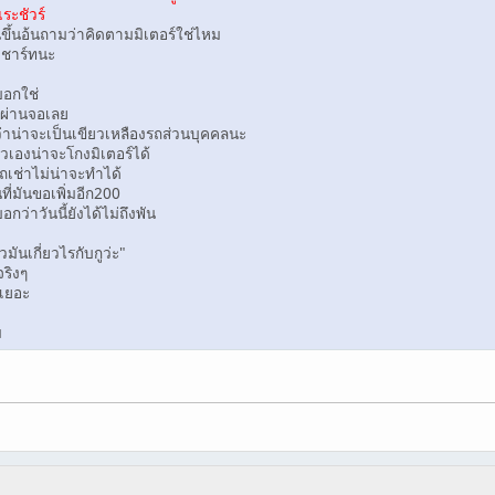
ะชัวร์
้นอ้นถามว่าคิดตามมิเตอร์ใช่ไหม
ชาร์ทนะ
อกใช่
ิงผ่านจอเลย
น่าจะเป็นเขียวเหลืองรถส่วนบุคคลนะ
องน่าจะโกงมิเตอร์ได้
ช่าไม่น่าจะทำได้
มันขอเพิ่มอีก200
าวันนี้ยังได้ไม่ถึงพัน
นเกี่ยวไรกับกูว่ะ"
ริงๆ
งเยอะ
ม