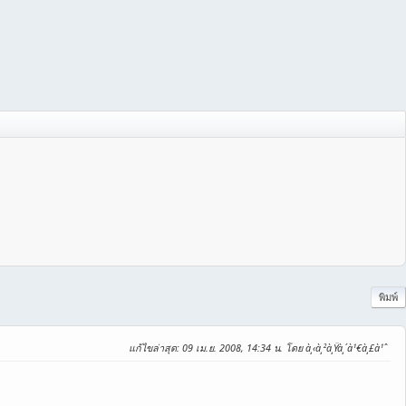
พิมพ์
แก้ไขล่าสุด
: 09 เม.ย. 2008, 14:34 น. โดย à¸‹à¸²à¸Ÿà¸´à¹€à¸£à¹ˆ