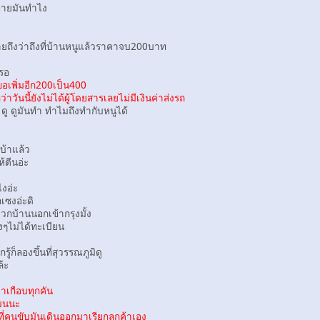
ายมันทำไง
งว่าถึงที่บ้านหนูแล้วราคาจบ200บาท
หรอ
เพิ่มอีก200เป็น400
นี้ยังไม่ได้ผู้โดยสารเลยไม่มีเงินค่าส่งรถ
ู ดูมันทำ ทำไมถึงทำกับหนูได้
้าแล้ว
ตีนอ่ะ
งอ่ะ
ซงอ่ะดิ
วกบ้านนอกเข้ากรุงมั้ง
งๆไม่ได้ทะเบียน
็ลองขึ้นที่สุวรรณภูมิดู
้ะ
เกือบทุกคัน
บนนะ
นขับมันเดินออกมาเรียกลูกค้าเอง