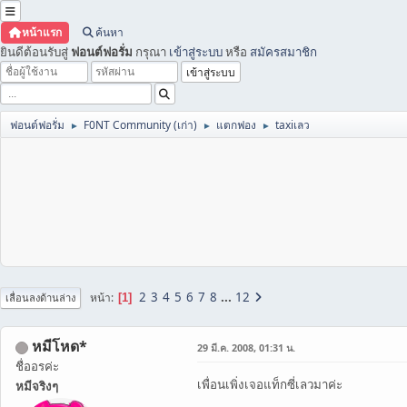
หน้าแรก
ค้นหา
ยินดีต้อนรับสู่
ฟอนต์ฟอรั่ม
กรุณา
เข้าสู่ระบบ
หรือ
สมัครสมาชิก
ฟอนต์ฟอรั่ม
F0NT Community (เก่า)
แตกฟอง
taxiเลว
►
►
►
2
3
4
5
6
7
8
...
12
หน้า
1
เลื่อนลงด้านล่าง
หมีโหด*
29 มี.ค. 2008, 01:31 น.
ชื่ออรค่ะ
เพื่อนเพิ่งเจอแท็กซี่เลวมาค่ะ
หมีจริงๆ