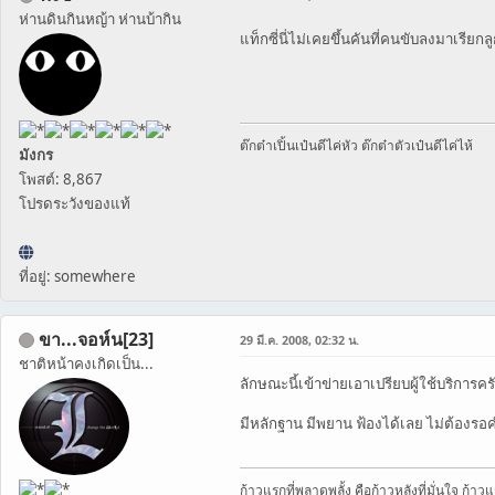
ห่านดินกินหญ้า ห่านบ้ากิน
แท็กซี่นี่ไม่เคยขึ้นคันที่คนขับลงมาเรียกลู
ต๊กต๋าเปิ้นเป๋นดีไค่หัว ต๊กต๋าตัวเป๋นดีไค่ไห้
มังกร
โพสต์: 8,867
โปรดระวังของแท้
ที่อยู่: somewhere
ขา...จอห์น[23]
29 มี.ค. 2008, 02:32 น.
ชาติหน้าคงเกิดเป็น...
ลักษณะนี้เข้าข่ายเอาเปรียบผู้ใช้บริการคร
มีหลักฐาน มีพยาน ฟ้องได้เลย ไม่ต้องรอ
ก้าวแรกที่พลาดพลั้ง คือก้าวหลังที่มั่นใจ ก้าวแร