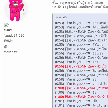
ขึ้นจากสุวรรณภูมิ เป็นผู้ชาย 2 คนเลย
ปล. ถ้าเจอจู๋ใกล้เคียงกันก็เอาไปรวมได
อ้างอิง
(0:53) "i'm is you~~*❤: ว่าจะถาม
(0:53) "i'm is you~~*❤: โดนแท็กซี
มังกร
(0:53) 日赤い <EoNN_ZaA> タ: ไม่ม
โพสต์: 31,630
(0:54) 日赤い <eon_ZaA> タ: เค้าไม่
(0:54) 日赤い <EoNN_ZaA> タ: เค้าเร
FHM*
(0:55) "i'm is you~~*❤: ยังไงอ่ะ
(0:55) 日赤い <EoNN_ZaA> タ: โกงมิ
ที่อยู่: รังหมี
(0:56) "i'm is you~~*❤: ยังไงอ่ะ
(0:56) 日赤い <EoNN_ZaA> タ: ไม่เคย
(0:56) "i'm is you~~*❤: อ่าว
(0:56) 日赤い <EoNN_ZaA> タ: ก็มิเตอร
(0:56) "i'm is you~~*❤: ไม่เคยขึ้น
(0:58) 日赤い <EoNN_ZaA> タ: พอดีสัง
(0:58) "i'm is you~~*❤: อ่อ
(0:58) "i'm is you~~*❤: จากเท่าไหร่
(1:00) 日赤い <EoNN_ZaA> タ: จาก60
(1:00) "i'm is you~~*❤: อือ
(1:00) 日赤い <EoNN_ZaA> タ: นับ1-
(1:01) "i'm is you~~*❤: เฮ้ย
(1:01) "i'm is you~~*❤: โดนไปเท่า