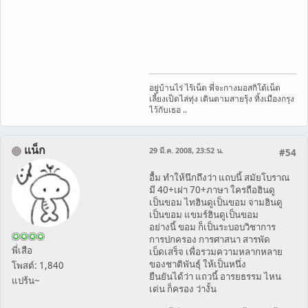
อยู่บ้านไร่ ไร้เน็ต พี่จะกางมอสกิโต้เน็ต
เลี้ยงเป็ดไล่ทุ่ง เดินตามสายรุ้ง ทิ้งเมืองกรุง
ไว้กับเธอ ..
แน็ก
29 มี.ค. 2008, 23:52 น.
#54
อื้ม ทำให้นึกถึงว่า แถบนี้ สมัยโบราณ
มี 40+เผ่า 70+ภาษา ใครถือฮินดู
เป็นขอม ไทฮินดูเป็นขอม จามฮินดู
เป็นขอม แขมร์ฮินดูเป็นขอม
อย่างนี้ ขอม ก็เป็นระบอบวิชาการ
การปกครอง การศาสนา สารพัด
พี่เสือ
เบ็ดเสร็จ เพื่อรวมความหลากหลาย
ของชาติพันธุ์ ให้เป็นหนึ่ง
โพสต์: 1,840
ยืนยันได้ว่า แถวนี้ อารยธรรม ไหน
แปร้น~
เด่น ก็ครอง ว่างั้น