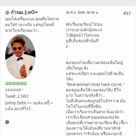
กำนม.};oO=
30 มี.ค. 2008, 00:38 น.
#57
คุณใส่เครื่องแบบ คุณคือโคบาล
พักเรื่องทุเรียนไว้ก่อน
ผมใส่กางเกงลิง แต่ขอโทษที
เราจะตามผักบุ้งทะเล
พวกโจรเรียกผมว่า..
ไปพิสูจน์ว่าโลกกลม
ดูที่เส้นขอบฟ้านั่นสิ
v
..
ผมชอบก๋วยเตี๋ยว ผมชอบเส้นใหญ่
เส้นใหญ่แห้ง
แต่ทะเลเปียก และอุดมไปด้วยเส้น
โค้ง
"Real woman must have curve."
แมมมอธ~
ผมชอบเส้นโค้ง ผมชอบโค้ง ดีใจ
มาก ในความจริงที่ว่า ..
โพสต์: 2,963
ไม่มีเส้นตรงสมบูรณ์ในจักรวาล มัน
Johny Debt >> จอห์น หนี้ =
ไม่ใช่ในแบบที่นึกฝัน
แม้น สแปร์โรว์
เมื่อเราเริ่มลากเส้นตรง นั่นแปลว่า
เราเริ่มเขียนส่วนย่อยของคอร์ด
เส้นตรงที่เราพยายามเขียน คือ เสี้ยว
ของความโค้งอันมหึมามหายักษ์
บอกตรงๆ ว่ารักอ้อม หรือจะบอกอ้