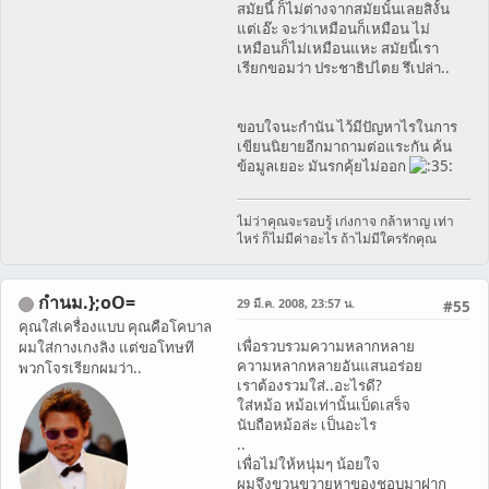
สมัยนี้ ก็ไม่ต่างจากสมัยนั้นเลยสิงั้น
แต่เอ๊ะ จะว่าเหมือนก็เหมือน ไม่
เหมือนก็ไม่เหมือนแหะ สมัยนี้เรา
เรียกขอมว่า ประชาธิปไตย รึเปล่า..
ขอบใจนะกำนัน ไว้มีปัญหาไรในการ
เขียนนิยายอีกมาถามต่อแระกัน ค้น
ข้อมูลเยอะ มันรกคุ้ยไม่ออก
ไม่ว่าคุณจะรอบรู้ เก่งกาจ กล้าหาญ เท่า
ไหร่ ก็ไม่มีค่าอะไร ถ้าไม่มีใครรักคุณ
กำนม.};oO=
29 มี.ค. 2008, 23:57 น.
#55
คุณใส่เครื่องแบบ คุณคือโคบาล
เพื่อรวบรวมความหลากหลาย
ผมใส่กางเกงลิง แต่ขอโทษที
ความหลากหลายอันแสนอร่อย
พวกโจรเรียกผมว่า..
เราต้องรวมใส่..อะไรดี?
ใส่หม้อ หม้อเท่านั้นเบ็ดเสร็จ
นับถือหม้อล่ะ เป็นอะไร
..
เพื่อไม่ให้หนุ่มๆ น้อยใจ
ผมจึงขวนขวายหาของชอบมาฝาก