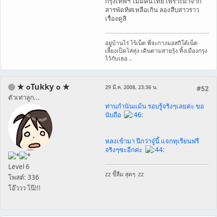
กรุงเทพฯ ไม่มีคนไทย เพราะมาจาก
สารพัดทิศเหลือเกิน ลองสืบสาวราว
เรื่องดูสิ
อยู่บ้านไร่ ไร้เน็ต พี่จะกางมอสกิโต้เน็ต
เลี้ยงเป็ดไล่ทุ่ง เดินตามสายรุ้ง ทิ้งเมืองกรุง
ไว้กับเธอ ..
★ ๐Tukky ๐ ★
29 มี.ค. 2008, 23:36 น.
#52
ตัวเท่าลูก...
ท่านกำนันแม้น รอบรู้จริงๆเลยค่ะ ขอ
นับถือ
หลงเข้ามา นึกว่าจู๋นี้ แจกทุเรียนฟรี
จริงๆซะอีกค่ะ
Level 6
zz ขี้ลืม สุดๆ zz
โพสต์: 336
โอ๊ววว โน๊!!!