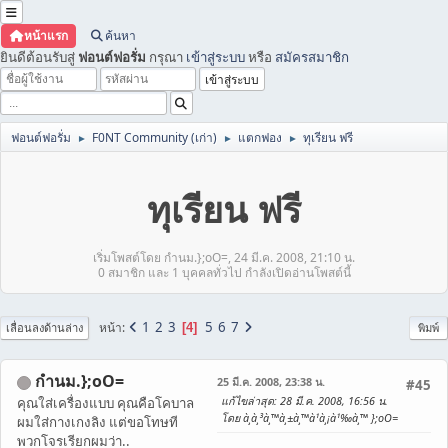
หน้าแรก
ค้นหา
ยินดีต้อนรับสู่
ฟอนต์ฟอรั่ม
กรุณา
เข้าสู่ระบบ
หรือ
สมัครสมาชิก
ฟอนต์ฟอรั่ม
F0NT Community (เก่า)
แตกฟอง
ทุเรียน ฟรี
►
►
►
ทุเรียน ฟรี
เริ่มโพสต์โดย กำนม.};oO=, 24 มี.ค. 2008, 21:10 น.
0 สมาชิก และ 1 บุคคลทั่วไป กำลังเปิดอ่านโพสต์นี้
1
2
3
5
6
7
หน้า
4
เลื่อนลงด้านล่าง
พิมพ์
กำนม.};oO=
25 มี.ค. 2008, 23:38 น.
#45
แก้ไขล่าสุด
: 28 มี.ค. 2008, 16:56 น.
คุณใส่เครื่องแบบ คุณคือโคบาล
โดย à¸à¸³à¸™à¸±à¸™à¹à¸¡à¹‰à¸™ };oO=
ผมใส่กางเกงลิง แต่ขอโทษที
พวกโจรเรียกผมว่า..