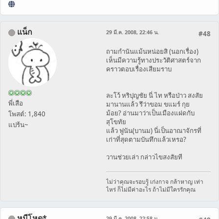
แน็ก
29 มี.ค. 2008, 22:46 น.
#48
ถามกำนันแม้นหน่อยสิ (นอกเรื่อง)
เห็นมีความรู้ทางประวัติศาสตร์จาก
คราวตอบเรื่องเสียมราบ
ละโว้ หริปุญชัย นี่ ไท หรือป่าว สงสัย
พี่เสือ
มานานแล้ว รึว่าขอม ขแมร์ กุย
ม้อย? อ่านมาว่าเป็นเมืองแฝดกับ
โพสต์: 1,840
สุโขทัย
แปร้น~
แล้ว ฟูนัน(บานม) นี่เป็นอาณาจักรที่
เก่าที่สุดตามบันทึกแล้วเหรอ?
วานช่วยเล่า กล่าวไขสงสัยที
ไม่ว่าคุณจะรอบรู้ เก่งกาจ กล้าหาญ เท่า
ไหร่ ก็ไม่มีค่าอะไร ถ้าไม่มีใครรักคุณ
หมีโหด*
29 มี.ค. 2008, 22:58 น.