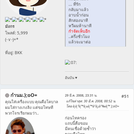
... ที่รัก
กลับมาแล้ว
อาบน้ำก่อน
สักสองนาที
หวีผมห้านาที
มังกร
กำจัดเห็บอีก
โพสต์: 5,999
..ครึ่งชั่วโมง
(- v -)+*
แล้วจะมาต่อ
ที่อยู่: BKK
อันบัน ♥
กำนม.};oO=
29 มี.ค. 2008, 23:31 น.
#51
แก้ไขล่าสุด
: 30 มี.ค. 2008, 00:52 น.
คุณใส่เครื่องแบบ คุณคือโคบาล
โดย à¸à¸³à¸™à¸±à¸™à¹à¸¡à¹‰à¸™ };oO=
ผมใส่กางเกงลิง แต่ขอโทษที
พวกโจรเรียกผมว่า..
ก่อนไทครอง
แถบนี้คือขอม
มีคนเชื่อด้วยซ้ำว่า
ขอมคือไทย