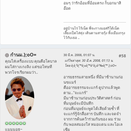
อมๆ ว่ารักอ้อมที่อ้อมตรง ก็บอกมาสิ
อ๊อด
อยู่บ้านไร่ ไร้เน็ต พี่จะกางมอสกิโต้เน็ต
เลี้ยงเป็ดไล่ทุ่ง เดินตามสายรุ้ง ทิ้งเมืองกรุง
ไว้กับเธอ ..
กำนม.};oO=
30 มี.ค. 2008, 01:07 น.
#58
แก้ไขล่าสุด
: 30 มี.ค. 2008, 01:13 น.
คุณใส่เครื่องแบบ คุณคือโคบาล
โดย à¸à¸³à¸™à¸±à¸™à¹à¸¡à¹‰à¸™ };oO=
ผมใส่กางเกงลิง แต่ขอโทษที
พวกโจรเรียกผมว่า..
อารยธรรมสายหนึ่ง ที่มีมาช้านานก่อ
นขแมร์
คืออารยธรรมจะแกร์ ดูปากแล้วพูด
ตาม.."จะแกร์"
มีมาช้านานก่อนประวัติศาสตร์ ก่อน
ที่มนุษย์จะมีบันทึก
ก่อนที่มนุษย์จะพูดได้เสียด้วยซ้ำ ที่
จะแกร์รู้จักสื่อสาร บันทึก และจดจำ
จากการค้นคว้าร่วมกันของ ผม ร่วม
กับ พอลสมองใส หมอแดน และโอเล
แมมมอธ~
เซีย