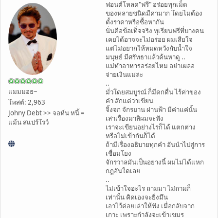
ฟอนต์โหลด"ฟรี" อร่อยทุกเม็ด
ของหลายชนิดมีค่ามาก โดยไม่ต้อง
ตั้งราคาหรือซื้อหากัน
นั่นคือข้อเท็จจริง ทุเรียนฟรีที่บางคน
เคยได้อาจจะไม่อร่อย ผมเสียใจ
แต่ไม่อยากให้หมดหวังกับน้ำใจ
มนุษย์ มีศรัทธาแล้วค้นหาดู ..
แม่ทำอาหารอร่อยไหม อย่าเผลอ
จ่ายเงินแม่ล่ะ
..
แมมมอธ~
มั่วโดยสมบูรณ์ ก็มีดกดื่น ไร้ค่าของ
คำ สักแต่ว่าเขียน
โพสต์: 2,963
จิ้งจก จักรยาน ผ่านฟ้า มีค่าแค่นั้น
Johny Debt >> จอห์น หนี้ =
เล่าเรื่องมาสิผมจะฟัง
แม้น สแปร์โรว์
เราจะเขียนอย่างไรก็ได้ แตกต่าง
หรือไม่เข้ากันก็ได้
ถ้ามีเรื่องอธิบายทุกคำ อันนำไปสู่การ
เชื่อมโยง
จักรวาลมันเป็นอย่างนี้ ผมไม่ได้แหก
กฎอันใดเลย
..
ไม่เข้าใจอะไร ถามมา ไม่ถามก็
เท่านั้น คิดเองจะยิ่งมึน
เอาไว้ค่อยเล่าให้ฟัง เมื่อกลับจาก
เกาะ เพราะกำลังจะเข้าเขมร