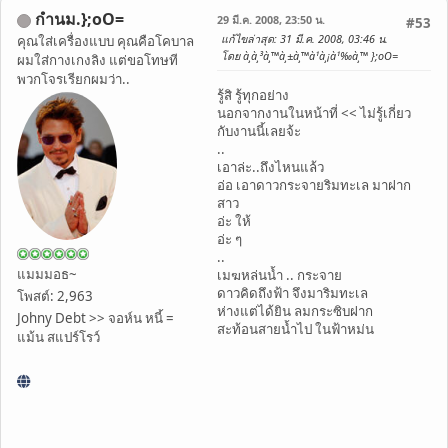
กำนม.};oO=
29 มี.ค. 2008, 23:50 น.
#53
แก้ไขล่าสุด
: 31 มี.ค. 2008, 03:46 น.
คุณใส่เครื่องแบบ คุณคือโคบาล
โดย à¸à¸³à¸™à¸±à¸™à¹à¸¡à¹‰à¸™ };oO=
ผมใส่กางเกงลิง แต่ขอโทษที
พวกโจรเรียกผมว่า..
รู้สิ รู้ทุกอย่าง
นอกจากงานในหน้าที่ << ไม่รู้เกี่ยว
กับงานนี้เลยจ้ะ
..
เอาล่ะ..ถึงไหนแล้ว
อ่อ เอาดาวกระจายริมทะเล มาฝาก
สาว
อ่ะ ให้
อ่ะ ๆ
..
แมมมอธ~
เมฆหล่นน้ำ .. กระจาย
ดาวคิดถึงฟ้า จึงมาริมทะเล
โพสต์: 2,963
ห่างแต่ได้ยิน ลมกระซิบฝาก
Johny Debt >> จอห์น หนี้ =
สะท้อนสายน้ำไป ในฟ้าหม่น
แม้น สแปร์โรว์