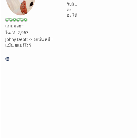
รับสิ ..
อ่ะ
อ่ะ ให้
แมมมอธ~
โพสต์: 2,963
Johny Debt >> จอห์น หนี้ =
แม้น สแปร์โรว์