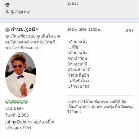
งบน้อย
ที่อยู่: กรุงเทพฯ
กำนม.};oO=
29 มี.ค. 2008, 22:32 น.
#47
คุณใส่เครื่องแบบ คุณคือโคบาล
กลับมาแล้ว
ผมใส่กางเกงลิง แต่ขอโทษที
... ที่รัก
พวกโจรเรียกผมว่า..
กลับมาแล้ว
อาบน้ำก่อน
สักสองนาที
หวีผมห้านาที
กำจัดเห็บอีก
..ครึ่งชั่วโมง
แล้วจะมาต่อ
อยู่บ้านไร่ ไร้เน็ต พี่จะกางมอสกิโต้เน็ต
เลี้ยงเป็ดไล่ทุ่ง เดินตามสายรุ้ง ทิ้งเมืองกรุง
แมมมอธ~
ไว้กับเธอ ..
โพสต์: 2,963
Johny Debt >> จอห์น หนี้ =
แม้น สแปร์โรว์