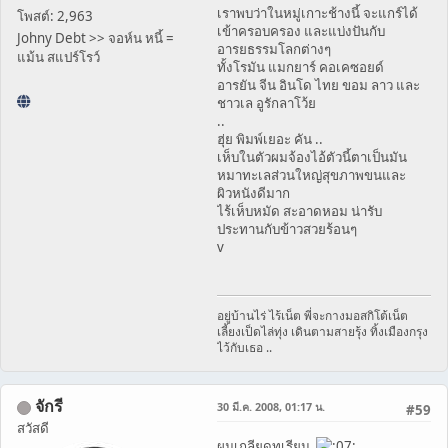
เราพบว่าในหมู่เกาะช้างนี้ จะแกร์ได้
โพสต์: 2,963
เข้าครอบครอง และแบ่งปันกับ
Johny Debt >> จอห์น หนี้ =
อารยธรรมโลกต่างๆ
แม้น สแปร์โรว์
ทั้งโรมัน แมกยาร์ คอเคซอยด์
อารยัน จีน อินโด ไทย ขอม ลาว และ
ชาวเล อูรักลาโว้ย
..
ฮุ่ย พิมพ์เยอะ คัน ..
เห็บในตัวผมจ้องไอ้ตัวนี้ตาเป็นมัน
หมาทะเลส่วนใหญ่สุขภาพขนและ
ผิวหนังดีมาก
ไร้เห็บหมัด สะอาดหอม น่ารับ
ประทานกับข้าวสวยร้อนๆ
v
อยู่บ้านไร่ ไร้เน็ต พี่จะกางมอสกิโต้เน็ต
เลี้ยงเป็ดไล่ทุ่ง เดินตามสายรุ้ง ทิ้งเมืองกรุง
ไว้กับเธอ ..
จักรี
30 มี.ค. 2008, 01:17 น.
#59
สวัสดี
ผมเกลียดทุเรียน