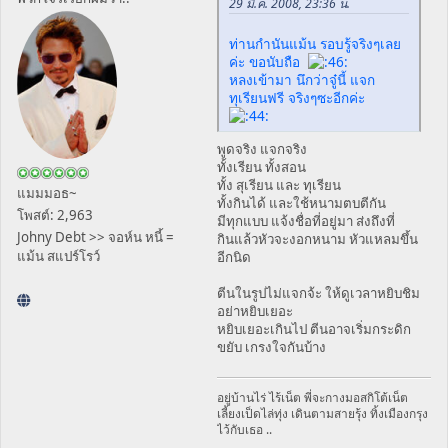
29 มี.ค. 2008, 23:36 น.
ท่านกำนันแม้น รอบรู้จริงๆเลย
ค่ะ ขอนับถือ
หลงเข้ามา นึกว่าจู๋นี้ แจก
ทุเรียนฟรี จริงๆซะอีกค่ะ
พูดจริง แจกจริง
ทั้งเรียน ทั้งสอน
ทั้ง สุเรียน และ ทุเรียน
แมมมอธ~
ทั้งกินได้ และใช้หนามตบตีกัน
โพสต์: 2,963
มีทุกแบบ แจ้งชื่อที่อยู่มา ส่งถึงที่
Johny Debt >> จอห์น หนี้ =
กินแล้วหัวจะงอกหนาม หัวแหลมขึ้น
แม้น สแปร์โรว์
อีกนิด
ตีนในรูปไม่แจกจ้ะ ให้ดูเวลาหยิบชิม
อย่าหยิบเยอะ
หยิบเยอะเกินไป ตีนอาจเริ่มกระดิก
ขยับ เกรงใจกันบ้าง
อยู่บ้านไร่ ไร้เน็ต พี่จะกางมอสกิโต้เน็ต
เลี้ยงเป็ดไล่ทุ่ง เดินตามสายรุ้ง ทิ้งเมืองกรุง
ไว้กับเธอ ..