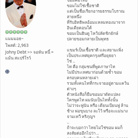
ขอมไม่ใช่เชื้อชาติ
แต่เป็นชื่อเรียกอารยธรรมโบราณ
สายหนึ่ง
ที่รับอิทธิพลอ้อมแหลมทองมาจาก
อินเดียตอนใต้
ขอมเป็นฮินดู ไหว้ปลัดขิกยักษ์
แมมมอธ~
ปลายขอมกลายเป็นพุทธ
โพสต์: 2,963
แขมร์เป็นเชื้อชาติ และสยามเพิ่ง
Johny Debt >> จอห์น หนี้ =
เป็นประเทศยุคกรุงศรีอยุธยา
แม้น สแปร์โรว์
ใช่ ..
ไท คือ กลุ่มชนที่พูดภาษาไท
ไม่มีประเทศมาก่อนด้วยซ้ำ ขอม
ครอบคนหลายเผ่า
รวมทั้งคนไทที่กระจายอยู่ตามแคว้น
ต่างๆ
ตัวหนังสือก็ยืมขอมมาดัดแปลง
ใครพูดไท ผมนับเป็นไททั้งนั้น
ไม่ว่าจะฟูนัน หรือ เดียนเบียนฟู ล้าน
ช้าง พ่อขุนบาง ละโว้ หรือจะแม่นาง
จามเทวี หริภุญฯ
..
ถ้าจะบอกว่า ไทยไม่ใช่ขอม ผมก็
สงสัยต่ออีกไปว่า ..