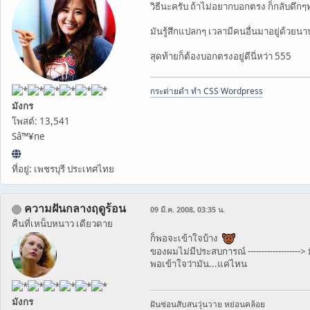
วิธีนะครับ ถ้าไม่อยากบอกตรง ก็กลับดึ
มันรู้สึกแปลกๆ เวลามีคนอื่นมาอยู่ด้วยน
สุดท้ายก็ต้องบอกตรงอยู่ดีนี่หว่า 555
กระต่ายดำ ทำ CSS Wordpress
มังกร
โพสต์: 13,541
Sâ™¥ne
ที่อยู่: เพชรบุรี ประเทศไทย
ความฝันกลางฤดูร้อน
09 มี.ค. 2008, 03:35 น.
คืนที่เหน็บหนาว เดียวดาย
ก็พอจะเข้าใจบ้าง
ของผมไม่มีประสบการณ์ -----------------
พอเข้าใจว่ามัน...แค่ไหน
มังกร
ฝันซ่อนสับสนวุ่นวาย หย่อนคล้อย