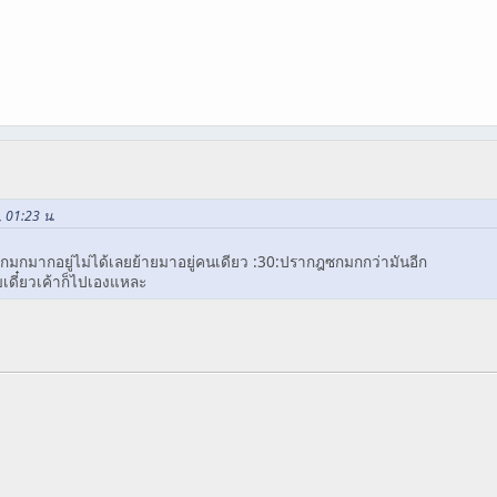
, 01:23 น.
นซกมกมากอยู่ไม่ได้เลยย้ายมาอยู่คนเดียว :30:ปรากฎซกมกกว่ามันอีก
รับเดี๋ยวเค้าก็ไปเองแหละ