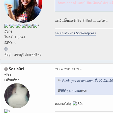
ก็ตอนกลางคืนมันมีเสียงที่มองไม่เห็นเล
แต่อันนี้ก็พอเข้าใจ ว่ามันส์ ... แค่ไหน
มังกร
กระต่ายดำ ทำ CSS Wordpress
โพสต์: 13,541
Sâ™¥ne
ที่อยู่: เพชรบุรี ประเทศไทย
Soris0ri
09 มี.ค. 2008, 03:59 น.
~Frei
เฟรินจริงๆ
อ้างคำพูดจาก: iannnnn เมื่อ 09 มี.ค. 2
มี
วิธีดีๆ มาเสนอ
ครับ
หลงกดไปดู