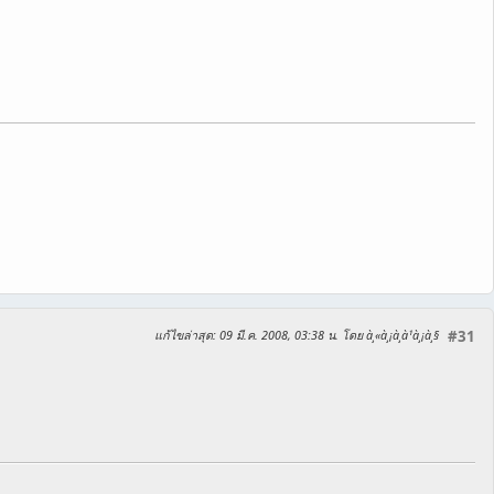
แก้ไขล่าสุด
: 09 มี.ค. 2008, 03:38 น. โดย à¸«à¸¡à¸­à¹à¸¡à¸§
#31