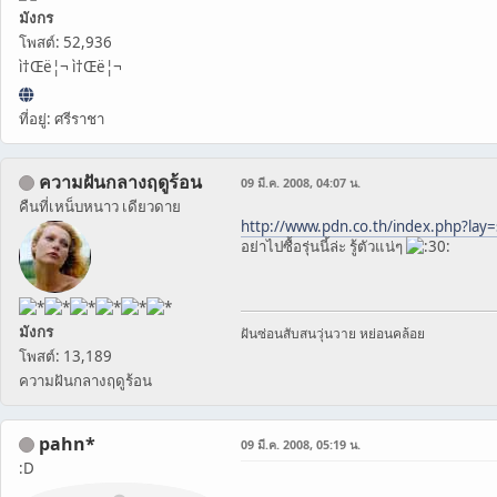
มังกร
โพสต์: 52,936
ì†Œë¦¬ ì†Œë¦¬
ที่อยู่: ศรีราชา
ความฝันกลางฤดูร้อน
09 มี.ค. 2008, 04:07 น.
คืนที่เหน็บหนาว เดียวดาย
http://www.pdn.co.th/index.php?la
อย่าไปซื้อรุ่นนี้ล่ะ รู้ตัวแน่ๆ
มังกร
ฝันซ่อนสับสนวุ่นวาย หย่อนคล้อย
โพสต์: 13,189
ความฝันกลางฤดูร้อน
pahn*
09 มี.ค. 2008, 05:19 น.
:D