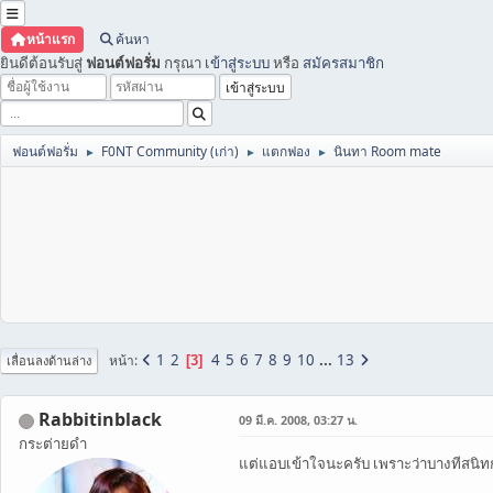
หน้าแรก
ค้นหา
ยินดีต้อนรับสู่
ฟอนต์ฟอรั่ม
กรุณา
เข้าสู่ระบบ
หรือ
สมัครสมาชิก
ฟอนต์ฟอรั่ม
F0NT Community (เก่า)
แตกฟอง
นินทา Room mate
►
►
►
1
2
4
5
6
7
8
9
10
...
13
หน้า
3
เลื่อนลงด้านล่าง
Rabbitinblack
09 มี.ค. 2008, 03:27 น.
กระต่ายดำ
แต่แอบเข้าใจนะครับ เพราะว่าบางทีสนิทก