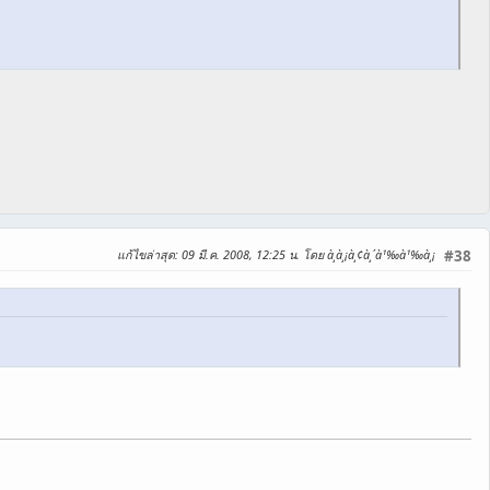
แก้ไขล่าสุด
: 09 มี.ค. 2008, 12:25 น. โดย à¸­à¸¡à¸¢à¸´à¹‰à¹‰à¸¡
#38