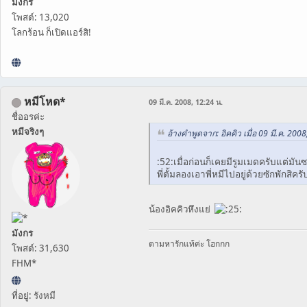
มังกร
โพสต์: 13,020
โลกร้อน ก็เปิดแอร์สิ!
หมีโหด*
09 มี.ค. 2008, 12:24 น.
ชื่ออรค่ะ
หมีจริงๆ
อ้างคำพูดจาก: อิคคิว เมื่อ 09 มี.ค. 2008
:52:เมื่อก่อนก็เคยมีรูมเมดครับแต่มั
พี่ตั้มลองเอาพี่หมีไปอยู่ด้วยซักพักสิค
น้องอิคคิวหึงแย่
มังกร
ตามหารักแท้ค่ะ โฮกกก
โพสต์: 31,630
FHM*
ที่อยู่: รังหมี