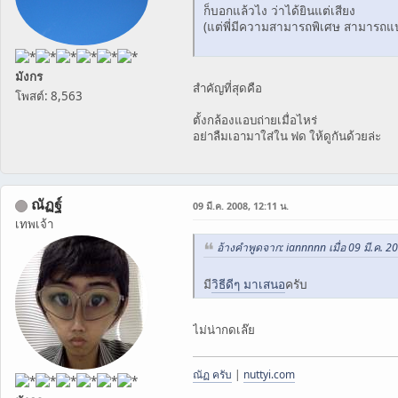
ก็บอกแล้วไง ว่าได้ยินแต่เสียง
(แต่พี่มีความสามารถพิเศษ สามารถ
มังกร
สำคัญที่สุดคือ
โพสต์: 8,563
ตั้งกล้องแอบถ่ายเมื่อไหร่
อย่าลืมเอามาใส่ใน ฟด ให้ดูกันด้วยล่ะ
ณัฏฐ์
09 มี.ค. 2008, 12:11 น.
เทพเจ้า
อ้างคำพูดจาก: iannnnn เมื่อ 09 มี.ค. 2
มี
วิธีดีๆ มาเสนอ
ครับ
ไม่น่ากดเล๊ย
ณัฏ ครับ
|
nuttyi.com