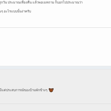
กๆทุกวัน ประมาณเที่ยงคืน แล้วพอเมทถาม ก็บอกไปประมาณว่า
านๆ อะไรแบบนั้นง่าครับ
--> มีแต่ประสบการณ์ของบ้านพักข้างๆ