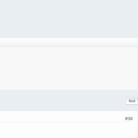
พิมพ์
#30