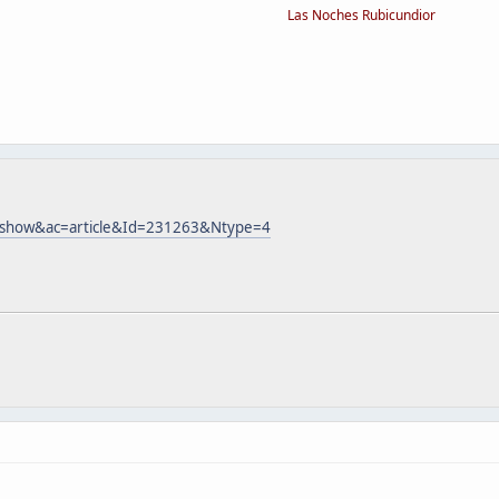
Las Noches Rubicundior
y=show&ac=article&Id=231263&Ntype=4