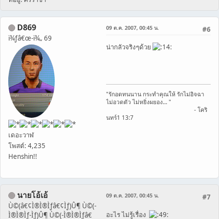
D869
09 ต.ค. 2007, 00:45 น.
#6
ï¾ƒâ€œ-ï¾„ 69
น่ากลัวจริงๆด้วย
"รักอดทนนาน กระทำคุณให้ รักไม่อิจฉา
ไม่อวดตัว ไม่หยิ่งผยอง... "
- โคริ
นทร์1 13:7
เดอะวาฬ
โพสต์: 4,235
Henshin!!
นายโอ้เอ้
09 ต.ค. 2007, 00:45 น.
#7
Ù©(â€¢Ì®Ì®Ìƒâ€¢Ìƒ)Û¶ Ù©(-
อะไร ไม่รู้เรื่อง
Ì®Ì®Ìƒ-Ìƒ)Û¶ Ù©(-Ì®Ì®Ìƒâ€