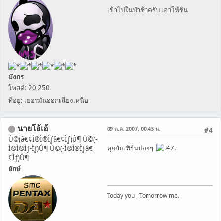
เข้าไปในป่าช้าครับ เอาให้ชิน
มังกร
โพสต์: 20,250
ที่อยู่: เยอรมันออกเฉียงเหนือ
นายโอ้เอ้
09 ต.ค. 2007, 00:43 น.
#4
Ù©(â€¢Ì®Ì®Ìƒâ€¢Ìƒ)Û¶ Ù©(-
คุยกับเฟิร์นบ่อยๆ
Ì®Ì®Ìƒ-Ìƒ)Û¶ Ù©(-Ì®Ì®Ìƒâ€
¢Ìƒ)Û¶
ยักษ์
Today you , Tomorrow me.