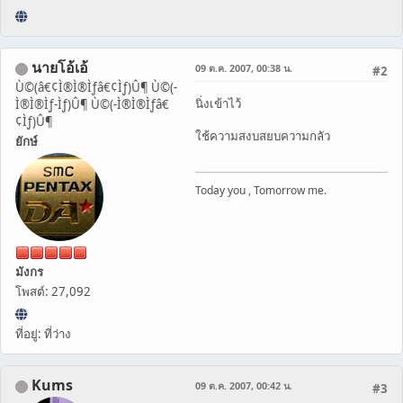
นายโอ้เอ้
09 ต.ค. 2007, 00:38 น.
#2
Ù©(â€¢Ì®Ì®Ìƒâ€¢Ìƒ)Û¶ Ù©(-
นิ่งเข้าไว้
Ì®Ì®Ìƒ-Ìƒ)Û¶ Ù©(-Ì®Ì®Ìƒâ€
¢Ìƒ)Û¶
ใช้ความสงบสยบความกลัว
ยักษ์
Today you , Tomorrow me.
มังกร
โพสต์: 27,092
ที่อยู่: ที่ว่าง
Kums
09 ต.ค. 2007, 00:42 น.
#3