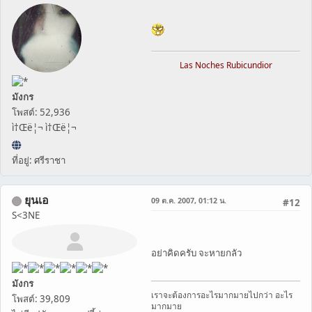
Las Noches Rubicundior
มังกร
โพสต์: 52,936
ì†Œë¦¬ ì†Œë¦¬
ที่อยู่: ศรีราชา
ยุนเอ
09 ต.ค. 2007, 01:12 น.
#12
S<3NE
อย่าคิดครับ จะหายกลัว
มังกร
เราจะต้องการอะไรมากมายไปกว่า อะไร
โพสต์: 39,809
มากมาย