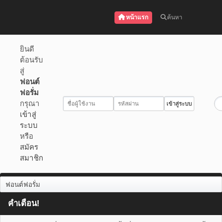
หน้าแรก
ค้นหา
ยินดี
ต้อนรับ
สู่
ฟอนต์
ฟอรั่ม
กรุณา
เข้าสู่
ระบบ
หรือ
สมัคร
สมาชิก
ฟอนต์ฟอรั่ม
คำเตือน!