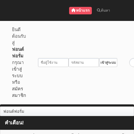
หน้าแรก
ค้นหา
ยินดี
ต้อนรับ
สู่
ฟอนต์
ฟอรั่ม
กรุณา
เข้าสู่
ระบบ
หรือ
สมัคร
สมาชิก
ฟอนต์ฟอรั่ม
คำเตือน!