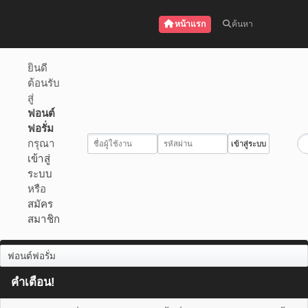
หน้าแรก
ค้นหา
ยินดี
ต้อนรับ
สู่
ฟอนต์
ฟอรั่ม
กรุณา
เข้าสู่
ระบบ
หรือ
สมัคร
สมาชิก
ฟอนต์ฟอรั่ม
คำเตือน!