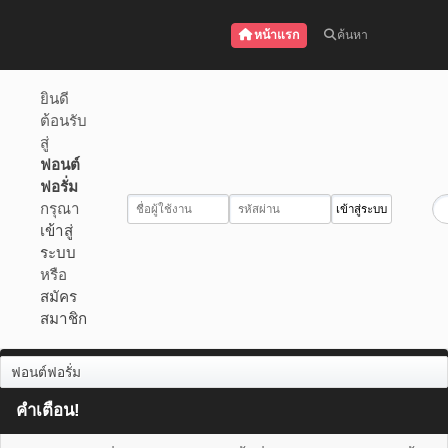
หน้าแรก
ค้นหา
ยินดี
ต้อนรับ
สู่
ฟอนต์
ฟอรั่ม
กรุณา
เข้าสู่
ระบบ
หรือ
สมัคร
สมาชิก
ฟอนต์ฟอรั่ม
คำเตือน!