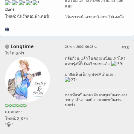
แต่ไม่มีโอกาสไปเที่ยวบ้าน อ.ถวัลย์
แฮะ
มังกร
โพสต์: ฉันรักคอมพิวเตอร์!!
ไว้คราวหน้าอาจหาโอกาสไปเองมั่ง
Longtime
28 พ.ค. 2007, 00:23 น.
#73
ใจใหญ่เท่า
กลับถึงม.แล้ว ไม่ค่อยเหนื่อยเท่าไหร่
แต่พรุ่งนี้ก็เปิดเรียนซะแล้ว
มาถึงเห็นเด็กๆเฟรชชี่เต็มเลย.
ท่องเที่ยวเป็นงานหลัก ถ่ายรูปเป็นงานรอง
วาดรูปเป็นงานอดิเรก ขายยาเป็นงาน
ประจำ
แมมมอธ~
โพสต์: 2,876
"กิ๊ก"