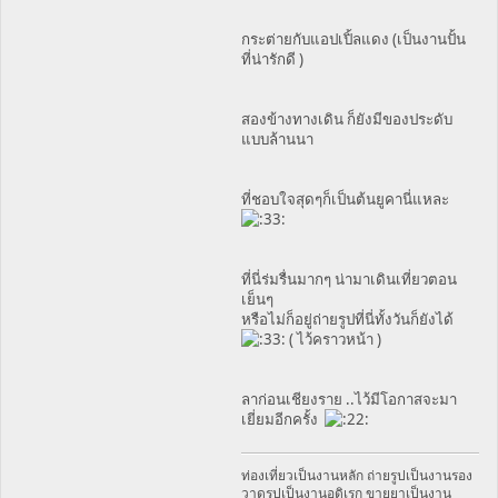
กระต่ายกับแอปเปิ้ลแดง (เป็นงานปั้น
ที่น่ารักดี )
สองข้างทางเดิน ก็ยังมีของประดับ
แบบล้านนา
ที่ชอบใจสุดๆก็เป็นต้นยูคานี่แหละ
ที่นี่ร่มรื่นมากๆ น่ามาเดินเที่ยวตอน
เย็นๆ
หรือไม่ก็อยู่ถ่ายรูปที่นี่ทั้งวันก็ยังได้
( ไว้คราวหน้า )
ลาก่อนเชียงราย ..ไว้มีโอกาสจะมา
เยี่ยมอีกครั้ง
ท่องเที่ยวเป็นงานหลัก ถ่ายรูปเป็นงานรอง
วาดรูปเป็นงานอดิเรก ขายยาเป็นงาน