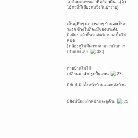
ไก่ขันตอนพระอาทิตย์ตกดิน ...(ถ้า
ไอ้ตัวนี้มีเสียงคนวิ่งกันป่าราบ)
เห็นดูทึบๆ แต่ว่ารอบๆ บ้านจะเป็นก
ระจก ข้างในก็จะมีของประดับ
มีเตียง แล้วก็พวกสัตว์สตาฟเต็มไป
หมด
( กล้องตูไม่มีความสามารถในการ
ปรับแสงเลย
)
ถ่ายบ้านไม่ได้
เปลี่ยนมาถ่ายรูปปั้นแทน
มียักษ์เฝ้าทั้งหน้าบ้านและหลังบ้าน
มีสิงห์น้อยเฝ้าหน้าประตูด้วย