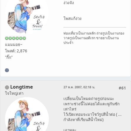
ง่วงจัง
โพสแก้ง่วง
ท่องเที่ยวเป็นงานหลัก ถ่ายรูปเป็นงานรอง
วาดรูปเป็นงานอดิเรก ขายยาเป็นงาน
ประจำ
แมมมอธ~
โพสต์: 2,876
"กิ๊ก"
Longtime
27 พ.ค. 2007, 02:18 น.
#61
ใจใหญ่เท่า
เปลี่ยนเป็นโหมดถ่ายรูปก่อนนะ
เพราะช่วงนี้ไม่ค่อยได้แตะพู่กันซัก
เท่าไหร่
ไว้เปิดเทอมจะมาโชว์รูปสีน้ำต่อ ( ...
กำลังหาที่เรียนสีน้ำใหม่)
เอาหละ