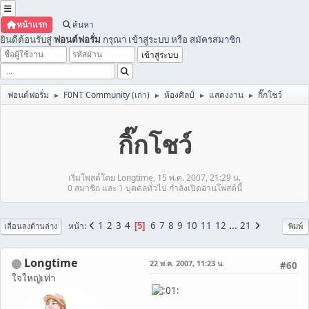
หน้าแรก
ค้นหา
ยินดีต้อนรับสู่
ฟอนต์ฟอรั่ม
กรุณา
เข้าสู่ระบบ
หรือ
สมัครสมาชิก
ฟอนต์ฟอรั่ม
F0NT Community (เก่า)
ห้องศิลป์
แสดงงาน
กิ๊กโชว์
►
►
►
►
กิ๊กโชว์
เริ่มโพสต์โดย Longtime, 15 พ.ค. 2007, 21:29 น.
0 สมาชิก และ 1 บุคคลทั่วไป กำลังเปิดอ่านโพสต์นี้
1
2
3
4
6
7
8
9
10
11
12
...
21
หน้า
5
เลื่อนลงด้านล่าง
พิมพ์
Longtime
22 พ.ค. 2007, 11:23 น.
#60
ใจใหญ่เท่า