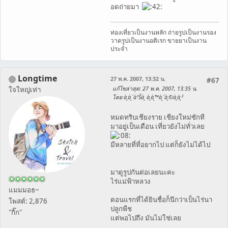
อดถ่ายมา
ท่องเที่ยวเป็นงานหลัก ถ่ายรูปเป็นงานรอง
วาดรูปเป็นงานอดิเรก ขายยาเป็นงาน
ประจำ
Longtime
27 พ.ค. 2007, 13:32 น.
#67
แก้ไขล่าสุด
: 27 พ.ค. 2007, 13:35 น.
ใจใหญ่เท่า
โดย à¸à¸´à¹Šà¸ à¸à¸™à¸´à¸©à¸à¸²
หมดทริบเชียงราย เชียงใหม่ซักที
มาอยู่เป็นเดือน เที่ยวยังไม่ทั่วเลย
มีหลายที่ที่อยากไป แต่ก็ยังไม่ได้ไป
มาดูรูปกันต่อเลยนะคะ
ไร่แม่ฟ้าหลวง
แมมมอธ~
ตอนแรกที่ได้ยินชื่อก็นึกว่าเป็นไร่นา
โพสต์: 2,876
ปลูกพืช
"กิ๊ก"
แต่พอไปถึง มันไม่ใช่เลย