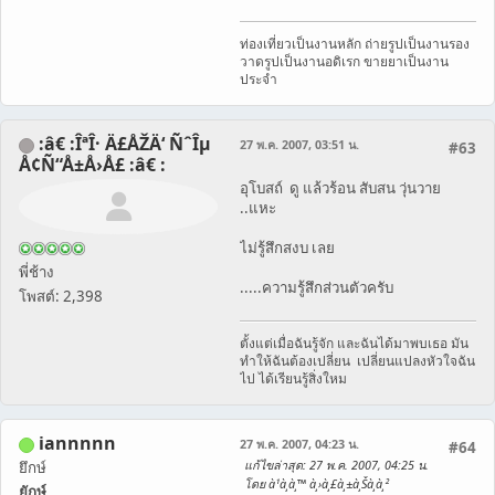
ท่องเที่ยวเป็นงานหลัก ถ่ายรูปเป็นงานรอง
วาดรูปเป็นงานอดิเรก ขายยาเป็นงาน
ประจำ
:â€ :ÎªÎ· Ä£ÅŽÄ‘ ÑˆÎµ
27 พ.ค. 2007, 03:51 น.
#63
Å¢Ñ“Å±Å›Å£ :â€ :
อุโบสถ์ ดู แล้วร้อน สับสน วุ่นวาย
..แหะ
ไม่รู้สึกสงบ เลย
พี่ช้าง
.....ความรู้สึกส่วนตัวครับ
โพสต์: 2,398
ตั้งแต่เมื่อฉันรู้จัก และฉันได้มาพบเธอ มัน
ทำให้ฉันต้องเปลี่ยน เปลี่ยนแปลงหัวใจฉัน
ไป ได้เรียนรู้สิ่งใหม
iannnnn
27 พ.ค. 2007, 04:23 น.
#64
แก้ไขล่าสุด
: 27 พ.ค. 2007, 04:25 น.
ยึกษ์
โดย à¹à¸­à¸™ à¸›à¸£à¸±à¸Šà¸à¸²
ยักษ์