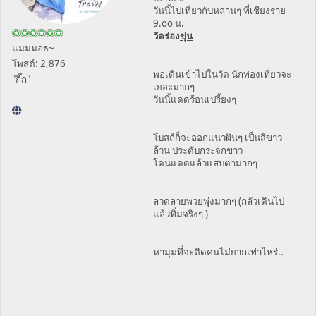
วันนี้ไปเที่ยวกับหลานๆ ที่เชียงราย
9.oo น.
วัดร่อง
ขุ่น
แมมมอธ~
โพสต์: 2,876
พอเดินเข้าไปในวัด นักท่องเที่ยวจะ
"กิ๊ก"
เยอะมากๆ
วันนี้แดดร้อนเปรี้ยงๆ
โบสถ์ก็จะออกแนวฝันๆ เป็นสีขาว
ล้วน ประดับกระจกขาว
โดนแดดแล้วแสบตามากๆ
ลวดลายพวยพุ่งมากๆ (กลัวเดินไป
แล้วทิ่มจริงๆ )
หามุมที่จะติดคนไม่ยากเท่าไหร่..