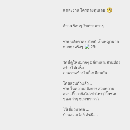
แต่ละงาน โครตลงทุนเลย
อ้ากก ร้อนๆ รีบถ่ายมากๆ
ชอบหลังคาค่ะ สวยดี เป็นพญานาค
พวยพุ่งจริงๆ
วัดนี้ดูใหม่มากๆ มีอีกหลายส่วนที่ยัง
สร้างไม่เสร็จ
ภาพวาดข้างในก็เหมือนกัน
โดยส่วนตัวแล้ว...
ชอบในความอลังการ ส่วนความ
สวย..กิ๊กว่ายังไม่เท่าไหร่ ( กิ๊กชอบ
ของเก่าๆ ซะมากกว่า )
ไว้เดี๋ยวมาต่อ ...
บ้านอจ.ถวัลย์ ดัชนี ...