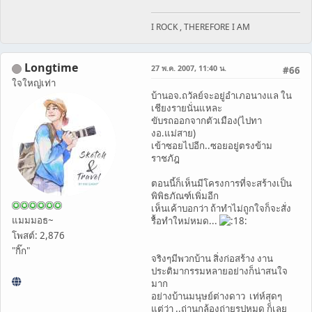
I ROCK , THEREFORE I AM
Longtime
27 พ.ค. 2007, 11:40 น.
#66
ใจใหญ่เท่า
บ้านอจ.ถวัลย์จะอยู่อำเภอนางแล ใน
เชียงรายนั่นแหละ
ขับรถออกจากตัวเมือง(ไปทา
งอ.แม่สาย)
เข้าซอยไปอีก..ซอยอยู่ตรงข้าม
ราชภัฎ
ตอนนี้ก็เห็นมีโครงการที่จะสร้างเป็น
พิพิธภัณฑ์เพิ่มอีก
เห็นเค้าบอกว่า ถ้าทำไม่ถูกใจก็จะสั่ง
แมมมอธ~
รื้อทำใหม่หมด...
โพสต์: 2,876
"กิ๊ก"
จริงๆมีพวกบ้าน สิ่งก่อสร้าง งาน
ประติมากรรมหลายอย่างก็น่าสนใจ
มาก
อย่างบ้านมนุษย์ต่างดาว เท่ห์สุดๆ
แต่ว่า ..ถ่านกล้องถ่ายรูปหมด ก็เลย