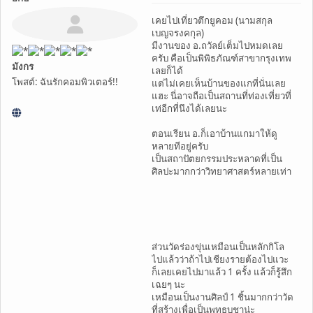
เคยไปเที่ยวตึกยูคอม (นามสกุล
เบญจรงคกุล)
มีงานของ อ.ถวัลย์เต็มไปหมดเลย
ครับ คือเป็นพิพิธภัณฑ์สาขากรุงเทพ
มังกร
เลยก็ได้
โพสต์: ฉันรักคอมพิวเตอร์!!
แต่ไม่เคยเห็นบ้านของแกที่นั่นเลย
แฮะ นี่อาจถือเป็นสถานที่ท่องเที่ยวที่
เท่อีกที่นึงได้เลยนะ
ตอนเรียน อ.ก็เอาบ้านแกมาให้ดู
หลายทีอยู่ครับ
เป็นสถาปัตยกรรมประหลาดที่เป็น
ศิลปะมากกว่าวิทยาศาสตร์หลายเท่า
ส่วนวัดร่องขุ่นเหมือนเป็นหลักกิโล
ไปแล้วว่าถ้าไปเชียงรายต้องไปแวะ
ก็เลยเคยไปมาแล้ว 1 ครั้ง แล้วก็รู้สึก
เฉยๆ นะ
เหมือนเป็นงานศิลป์ 1 ชิ้นมากกว่าวัด
ที่สร้างเพื่อเป็นพุทธบูชาน่ะ