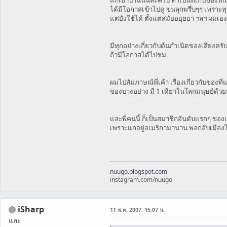
ได้มีโอกาสเข้าไปดู ขนลุกพรึ่บๆๆ เพราะทุก
แต่ยังใช้ได้ ตั้งแต่สมัยอยุธยา ฯลฯ ผมเอ
มีทุกอย่างเกี่ยวกับต้นกำเนิดของเสียงคร
ถ้ามีโอกาสได้ไปชม
ผมไปสัมภาษณ์พี่เค้า เรื่องเกี่ยวกับของที่แ
ของบางอย่าง มี 1 เดียวในโลกมนุษย์ด้วย
และพี่คนนี้ ก็เป็นสมาชิกอันดับแรกๆ ขอ
เพราะแกอยู่อเมริกามานาน พอกลับเมืองไ
nuugo.blogspot.com
instagram.com/nuugo
iSharp
11 พ.ค. 2007, 15:07 น.
และ