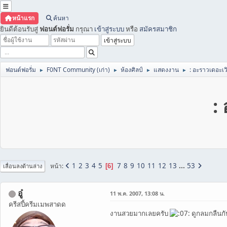
หน้าแรก
ค้นหา
ยินดีต้อนรับสู่
ฟอนต์ฟอรั่ม
กรุณา
เข้าสู่ระบบ
หรือ
สมัครสมาชิก
ฟอนต์ฟอรั่ม
F0NT Community (เก่า)
ห้องศิลป์
แสดงงาน
: อะราวเดอะเวิ
►
►
►
►
:
1
2
3
4
5
7
8
9
10
11
12
13
...
53
หน้า
6
เลื่อนลงด้านล่าง
อู๋
11 พ.ค. 2007, 13:08 น.
ครีสปี้ครีมเมพสาดด
งานสวยมากเลยครับ
ดูกลมกลืนก