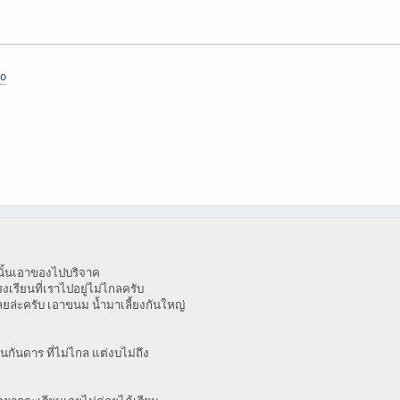
to
วนั้นเอาของไปบริจาค
รียนที่เราไปอยู่ไม่ไกลครับ
ลยล่ะครับ เอาขนม น้ำมาเลี้ยงกันใหญ่
นกันดาร ที่ไม่ไกล แต่งบไม่ถึง