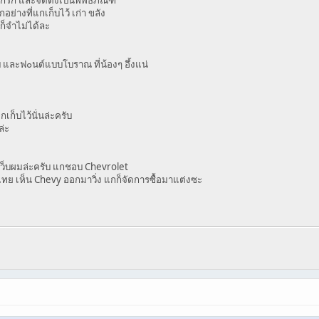
อย่างที่แกเก็บไว้ เก่า ขลัง
งก็จำไม่ได้ละ
ับ และฟ๐นต์แบบโบราณ ที่น้องๆ อึ้งแน่
กเก็บไว้นั่นล่ะครับ
ล่ะ
งเว็บผมล่ะครับ แกชอบ Chevrolet
ทย เห็น Chevy ออกมาวิ่ง แกก็จัดการซื้อมาแต่งซะ