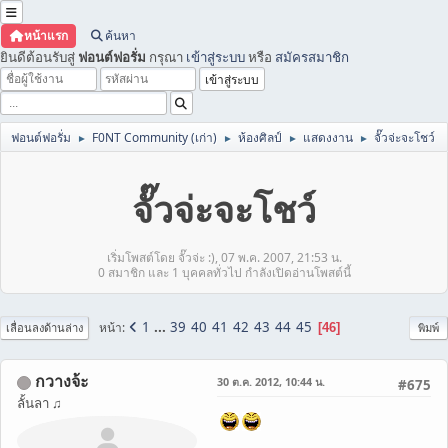
หน้าแรก
ค้นหา
ยินดีต้อนรับสู่
ฟอนต์ฟอรั่ม
กรุณา
เข้าสู่ระบบ
หรือ
สมัครสมาชิก
ฟอนต์ฟอรั่ม
F0NT Community (เก่า)
ห้องศิลป์
แสดงงาน
จั๊วจ่ะจะโชว์
►
►
►
►
จั๊วจ่ะจะโชว์
เริ่มโพสต์โดย จั๊วจ่ะ :), 07 พ.ค. 2007, 21:53 น.
0 สมาชิก และ 1 บุคคลทั่วไป กำลังเปิดอ่านโพสต์นี้
1
...
39
40
41
42
43
44
45
หน้า
46
เลื่อนลงด้านล่าง
พิมพ์
กวางจ้ะ
30 ต.ค. 2012, 10:44 น.
#675
ลั้นลา ♫