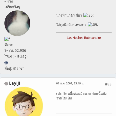
~Frei
เฟรินจริงๆ
นางฟ้าน่ารักเชียว
ใส่ถุงมือด้วยเหรอคะ
Las Noches Rubicundior
มังกร
โพสต์: 52,936
ì†Œë¦¬ ì†Œë¦¬
ที่อยู่: ศรีราชา
Layiji
01 พ.ค. 2007, 23:49 น.
#83
เปล่าโดนผึ้งต่อยมือบวม ก่อนนั้นยัง
วาดไม่เป็น