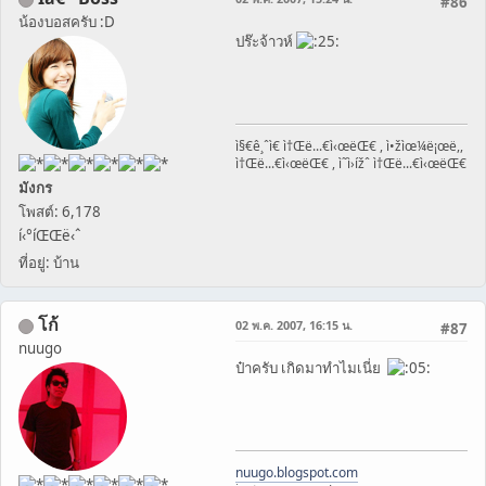
#86
น้องบอสครับ :D
ปร๊ะจ้าวห์
ì§€ê¸ˆì€ ì†Œë...€ì‹œëŒ€ , ì•žìœ¼ë¡œë,,
ì†Œë...€ì‹œëŒ€ , ì˜ì›ížˆ ì†Œë...€ì‹œëŒ€
มังกร
โพสต์: 6,178
í‹°íŒŒë‹ˆ
ที่อยู่: บ้าน
โก้
02 พ.ค. 2007, 16:15 น.
#87
nuugo
ป๋าครับ เกิดมาทำไมเนี่ย
nuugo.blogspot.com