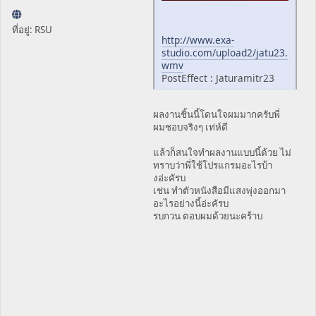
ที่อยู่: RSU
http://www.exa-
studio.com/upload2/jatu23.
wmv
PostEffect : Jaturamitr23
ผลงานชิ้นนี้โดนใจผมมากครับพี่
ผมชอบจริงๆ เท่ห์ดี
แล้วก็สนใจทำผลงานแบบนี้ด้วย ไม่
ทราบว่าพี่ใช้โปรแกรมอะไรบ้า
งอ่ะคัรบ
เช่น ทำตัวหนังสือมีแสงพุ่งออกมา
อะไรอย่างนี้อ่ะคัรบ
รบกวน ตอบผมด้วยนะคร้าบ