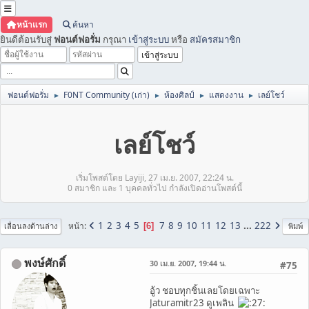
หน้าแรก
ค้นหา
ยินดีต้อนรับสู่
ฟอนต์ฟอรั่ม
กรุณา
เข้าสู่ระบบ
หรือ
สมัครสมาชิก
ฟอนต์ฟอรั่ม
F0NT Community (เก่า)
ห้องศิลป์
แสดงงาน
เลย์โชว์
►
►
►
►
เลย์โชว์
เริ่มโพสต์โดย Layiji, 27 เม.ย. 2007, 22:24 น.
0 สมาชิก และ 1 บุคคลทั่วไป กำลังเปิดอ่านโพสต์นี้
1
2
3
4
5
7
8
9
10
11
12
13
...
222
หน้า
6
เลื่อนลงด้านล่าง
พิมพ์
พงษ์ศักดิ์
30 เม.ย. 2007, 19:44 น.
#75
อู้ว ชอบทุกชิ้นเลยโดยเฉพาะ
Jaturamitr23 ดูเพลิน