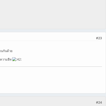
#23
อนกันด้วย
ต่ความฮีท
#24