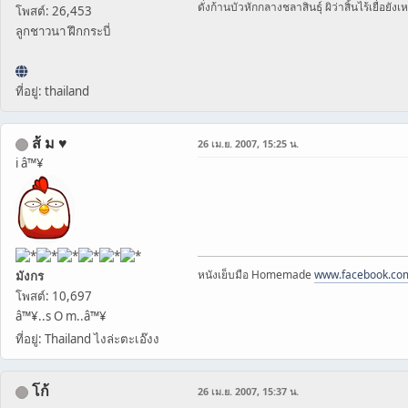
ดั่งก้านบัวหักกลางชลาสินธุ์ ผิว่าสิ้นไร้เยื่อยังเ
โพสต์: 26,453
ลูกชาวนา ฝึกกระบี่
ที่อยู่: thailand
ส้ ม ♥
26 เม.ย. 2007, 15:25 น.
i â™¥
หนังเย็บมือ Homemade
www.facebook.co
มังกร
โพสต์: 10,697
â™¥..s O m..â™¥
ที่อยู่: Thailand ไงล่ะตะเอ๊งง
โก้
26 เม.ย. 2007, 15:37 น.