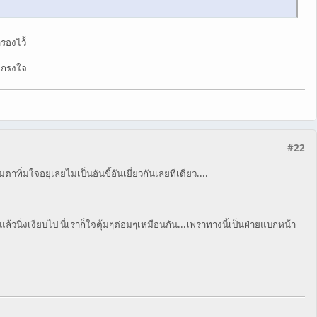
รองไว้้
เกรงใจ
#22
่มใจอยุ่เลยไม่เป็นอันขี้อันเยี่ยวกันเลยทีเดียว....
้วนิ่งเงียบไป นี่เราก็ใจตุ้มๆต่อมๆเหมือนกัน...เพราทางนี้เป็นฝ่ายแบกหน้า