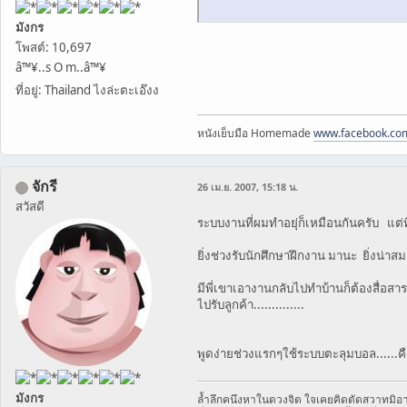
มังกร
โพสต์: 10,697
â™¥..s O m..â™¥
ที่อยู่: Thailand ไงล่ะตะเอ๊งง
หนังเย็บมือ Homemade
www.facebook.co
จักรี
26 เม.ย. 2007, 15:18 น.
สวัสดี
ระบบงานที่ผมทำอยุ่ก็เหมือนกันครับ แต่ที
ยิ่งช่วงรับนักศึกษาฝึกงาน มานะ ยิ่งน่าส
มีพี่เขาเอางานกลับไปทำบ้านก็ต้องสื่อสา
ไปรับลูกค้า..............
พูดง่ายช่วงแรกๆใช้ระบบตะลุมบอล......
มังกร
ล้ำลึกคนึงหาในดวงจิต ใจเคยคิดตัดสวาทมิอา