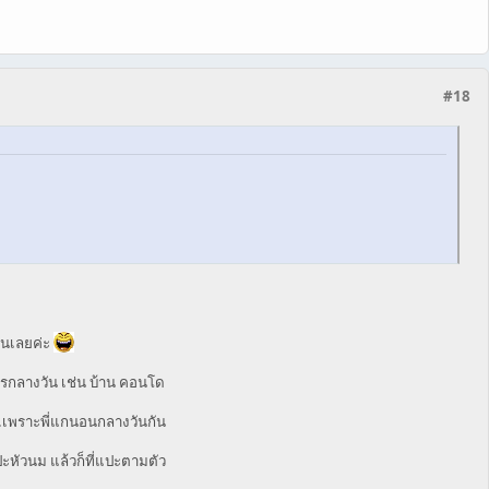
#18
ันเลยค่ะ
จการกลางวัน เช่น บ้าน คอนโด
..เพราะพี่แกนอนกลางวันกัน
ปะหัวนม แล้วก็ที่แปะตามตัว