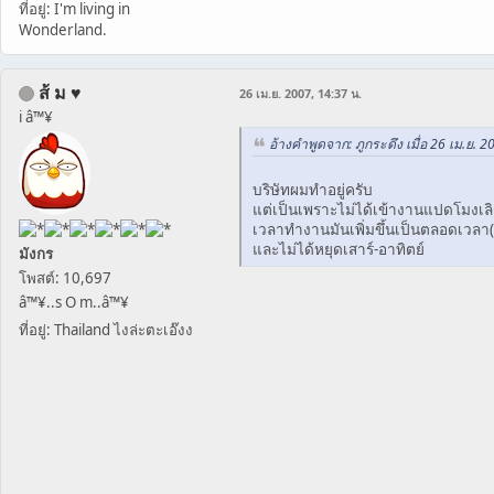
ที่อยู่: I'm living in
Wonderland.
ส้ ม ♥
26 เม.ย. 2007, 14:37 น.
i â™¥
อ้างคำพูดจาก: ภูกระดึง เมื่อ 26 เม.ย. 2
บริษัทผมทำอยู่ครับ
แต่เป็นเพราะไม่ได้เข้างานแปดโมงเล
เวลาทำงานมันเพิ่มขึ้นเป็นตลอดเวลา(
และไม่ได้หยุดเสาร์-อาทิตย์
มังกร
โพสต์: 10,697
â™¥..s O m..â™¥
ที่อยู่: Thailand ไงล่ะตะเอ๊งง