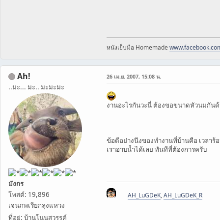
หนังเย็บมือ Homemade
www.facebook.co
Ah!
26 เม.ย. 2007, 15:08 น.
..มะ... มะ.. มะมะมะ
งานอะไรกันวะนี่ ต้องขอขนาดหัวนมกันด
ข้อดีอย่างนึงของทำงานที่บ้านคือ เวลาร้อ
เราอาบน้ำได้เลย ทันทีที่ต้องการครับ
มังกร
โพสต์: 19,896
AH_LuGDeK
,
AH_LuGDeK_R
เจนภพเรียกลุงแหวง
ที่อยู่: บ้านโนนสวรรค์