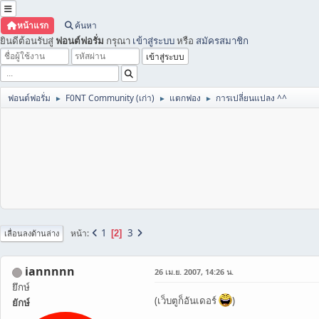
หน้าแรก
ค้นหา
ยินดีต้อนรับสู่
ฟอนต์ฟอรั่ม
กรุณา
เข้าสู่ระบบ
หรือ
สมัครสมาชิก
ฟอนต์ฟอรั่ม
F0NT Community (เก่า)
แตกฟอง
การเปลี่ยนแปลง ^^
►
►
►
1
3
หน้า
2
เลื่อนลงด้านล่าง
iannnnn
26 เม.ย. 2007, 14:26 น.
ยึกษ์
(เว็บตูก็อันเดอร์
)
ยักษ์