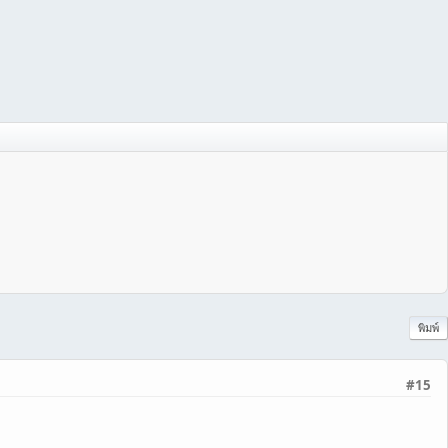
พิมพ์
#15