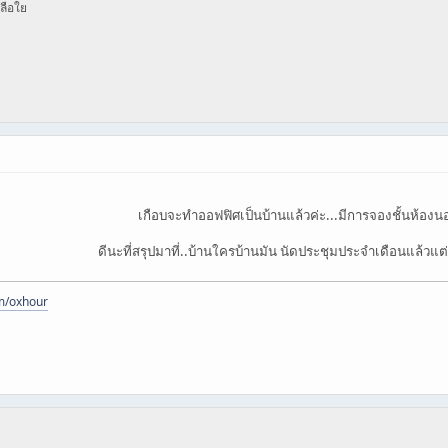
หลือใย
เกือบจะทำออฟฟิศเป็นบ้านแล้วค่ะ...มีการจองชั้นห้องน
ดีนะที่สรุปมาที่..บ้านใครบ้านมัน นัดประชุมประจำเดือนแล้วแ
m/oxhour