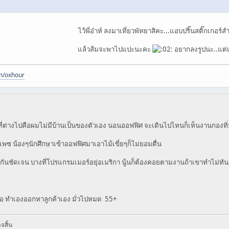
ไว้พี่อ๋าห์ ลงมาเที่ยวพัทยาสิคะ...แอบปริ๊นสติ๊กเกอร์สำ
แล้วส้มจะพาไปแปะนะคะ
อยากลงรูปนะ..แต่
m/oxhour
่ต่างไปคือผมไม่มีบ้านเป็นของตัวเอง นอนออฟฟิศ จะเดินไปไหนก็เห็นงานกองทิ่มตาทิ
มเพซ น้องๆนักศึกษาเข้าออฟฟิศมาเอาไม้เขี่ยๆก็ไม่ยอมตื่น
รกันชัดเจน บางที่โปรแกรมเมอร์อยุ่อเมริกา นู้นก็ต้องคอยตามงานถ้าเขาทำไม่ทันแล
คือ ทำเองออกหาลูกค้าเอง มั่วไปหมด 55+
จสิ้น