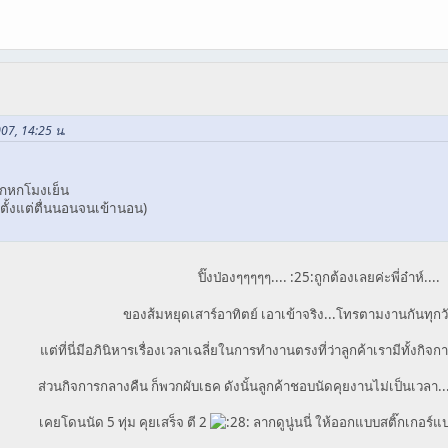
007, 14:25 น.
ิกหกโมงเย็น
ตั้งแต่ตื่นนอนจนเข้านอน)
ปิ๊งป่องๆๆๆๆๆ.... :25:ถูกต้องเลยค่ะพี่อ๋าห์....
ของส้มหยุดเสาร์อาทิตย์ เอาเข้าจริง...โทรตามงานกันทุกว
แต่ที่นี่มีอภินิหารเรื่องเวลาเฉลี่ยในการทำงานตรงที่ว่าลูกค้าเรามีทั้งกิ
ส่วนกิจการกลางคืน ก็พวกผับเธค ดังนั้นลูกค้าชอบนัดคุยงานไม่เป็นเวลา.
เคยโดนนัด 5 ทุ่ม คุยเสร็จ ตี 2
ลากดูนู่นนี่ ให้ออกแบบสติ๊กเกอร์แ