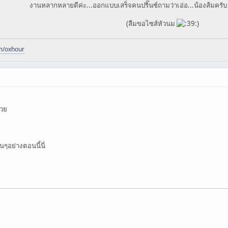
งานหลากหลายดีค่ะ...ออกแบบเสร็จคนปริ๊นซ์ถามว่าเอ่อ...น้องส้มครับ
(ลืมขอไซส์หัวนม
)
m/oxhour
้วย
นๆอย่างตอนนี้นี่