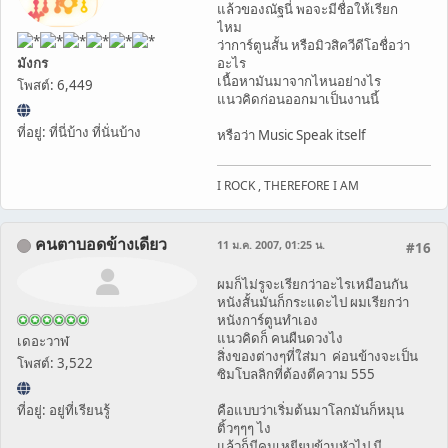
แล้วของณัฐนี่ พอจะมีชื่อให้เรียก
ไหม
ว่าการ์ตูนสั้น หรือมิวสิควีดีโอชื่อว่า
มังกร
อะไร
เนื้อหามันมาจากไหนอย่างไร
โพสต์: 6,449
แนวคิดก่อนออกมาเป็นงานนี้
ที่อยู่: ที่นี่บ้าง ที่นั่นบ้าง
หรือว่า Music Speak itself
I ROCK , THEREFORE I AM
คนตาบอดข้างเดียว
11 ม.ค. 2007, 01:25 น.
#16
ผมก็ไม่รูจะเรียกว่าอะไรเหมือนกัน
หนังสั้นมันก็กระแดะไป ผมเรียกว่า
หนังการ์ตูนทำเอง
แนวคิดก็ คนผืนดวงไง
เดอะวาฬ
สิ่งของต่างๆที่ใส่มา ค่อนข้างจะเป็น
โพสต์: 3,522
ซิมโบลลิกที่ต้องตีความ 555
ที่อยู่: อยู่ที่เรียนรู้
คือแบบว่าเริ่มต้นมาโลกมันก็หมุน
ติ้วๆๆๆ ไง
แล้วก็มีคนเหยียบข้ามหัวไป มี