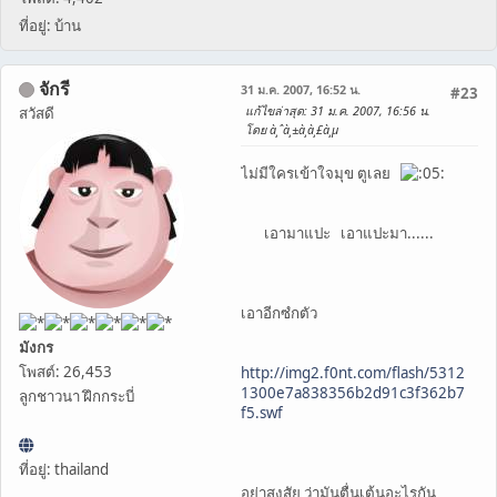
ที่อยู่: บ้าน
จักรี
31 ม.ค. 2007, 16:52 น.
#23
แก้ไขล่าสุด
: 31 ม.ค. 2007, 16:56 น.
สวัสดี
โดย à¸ˆà¸±à¸à¸£à¸µ
ไม่มีใครเข้าใจมุข ตูเลย
เอามาแปะ เอาแปะมา......
เอาอีกซํกตัว
มังกร
โพสต์: 26,453
http://img2.f0nt.com/flash/5312
1300e7a838356b2d91c3f362b7
ลูกชาวนา ฝึกกระบี่
f5.swf
ที่อยู่: thailand
อย่าสงสัย ว่ามันตื่นเต้นอะไรกัน