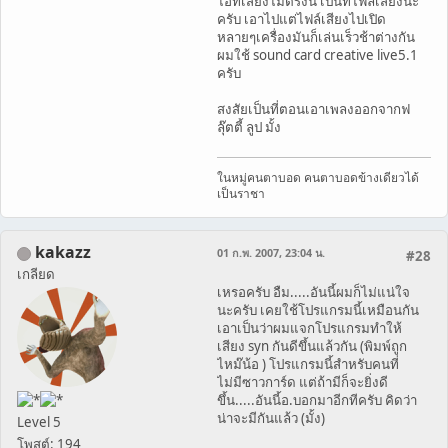
ไอ้ที่เสียงไม่ตรงนี่ เป็นที่ไฟล์เสียงน่ะ
ครับ เอาไปแต่ไฟล์เสียงไปเปิด
หลายๆเครื่องมันก็เล่นเร็วช้าต่างกัน
ผมใช้ sound card creative live5.1
ครับ
สงสัยเป็นที่ตอนเอาเพลงออกจากฟ
ลุ๊ตตี้ ลูป มั้ง
ในหมู่คนตาบอด คนตาบอดข้างเดียวได้
เป็นราชา
kakazz
01 ก.พ. 2007, 23:04 น.
#28
เกลียด
เหรอครับ อืม.....อันนี้ผมก็ไม่แน่ใจ
นะครับ เคยใช้โปรแกรมนี้เหมือนกัน
เอาเป็นว่าผมแจกโปรแกรมทำให้
เสียง syn กันดีขึ้นแล้วกัน (พิมพ์ถูก
ไหม๊น้อ ) โปรแกรมนี้สำหรับคนที่
ไม่มีซาวการ์ด แต่ถ้ามีก็จะยิ่งดี
ขึ้น.....อันนี้อ.บอกมาอีกทีครับ คิดว่า
น่าจะมีกันแล้ว (มั้ง)
Level 5
โพสต์: 194