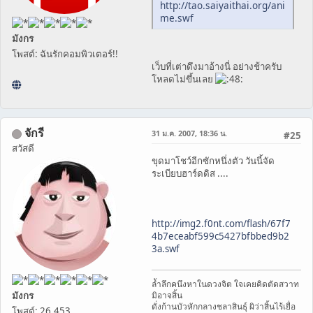
http://tao.saiyaithai.org/ani
me.swf
มังกร
โพสต์: ฉันรักคอมพิวเตอร์!!
เว็บที่เต่าดึงมาอ้างนี่ อย่างช้าครับ
โหลดไม่ขึ้นเลย
จักรี
31 ม.ค. 2007, 18:36 น.
#25
สวัสดี
ขุดมาโชว์อีกซักหนึ่งตัว วันนี้จัด
ระเบียบฮาร์ดดิส ....
http://img2.f0nt.com/flash/67f7
4b7eceabf599c5427bfbbed9b2
3a.swf
ล้ำลึกคนึงหาในดวงจิต ใจเคยคิดตัดสวาท
มังกร
มิอาจสิ้น
ดั่งก้านบัวหักกลางชลาสินธุ์ ผิว่าสิ้นไร้เยื่อ
โพสต์: 26,453