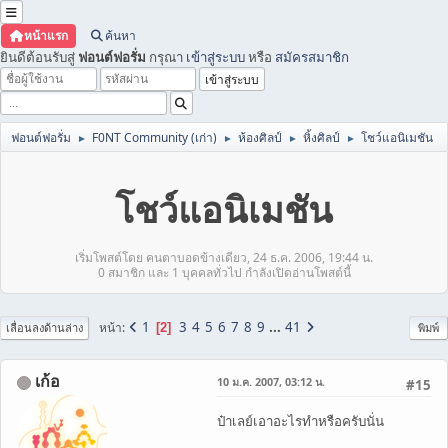
หน้าแรก
ค้นหา
ยินดีต้อนรับสู่
ฟอนต์ฟอรั่ม
กรุณา
เข้าสู่ระบบ
หรือ
สมัครสมาชิก
ฟอนต์ฟอรั่ม
F0NT Community (เก่า)
ห้องศิลป์
หิ้งศิลป์
โชว์แอนิเมชัน
►
►
►
►
โชว์แอนิเมชัน
เริ่มโพสต์โดย คนตาบอดข้างเดียว, 24 ธ.ค. 2006, 19:44 น.
0 สมาชิก และ 1 บุคคลทั่วไป กำลังเปิดอ่านโพสต์นี้
1
3
4
5
6
7
8
9
...
41
หน้า
2
เลื่อนลงด้านล่าง
พิมพ์
เก้อ
10 ม.ค. 2007, 03:12 น.
#15
ป๋าเลย์เอาอะไรทำหรือครับนั่น