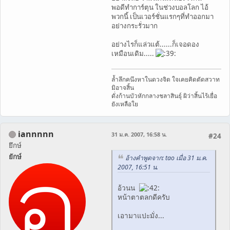
พอดีทำการ์ตุน ในช่วงบอลโลก ไอ้
พวกนี้ เป็นเวอร์ชั่นแรกๆที่ทำออกมา
อย่างกระรั่วมาก
อย่างไรก็แล่วแต้......ก็เจอดอง
เหมือนเดิม.....
ล้ำลึกคนึงหาในดวงจิต ใจเคยคิดตัดสวาท
มิอาจสิ้น
ดั่งก้านบัวหักกลางชลาสินธุ์ ผิว่าสิ้นไร้เยื่อ
ยังเหลือใย
iannnnn
31 ม.ค. 2007, 16:58 น.
#24
ยึกษ์
ยักษ์
อ้างคำพูดจาก: tao เมื่อ 31 ม.ค.
2007, 16:51 น.
อ้วนน
หน้าตาตลกดีครับ
เอามาแปะมั่ง...