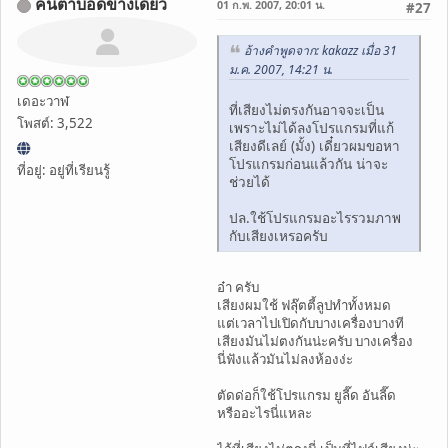
คนตาบอดข้างเดียว
01 ก.พ. 2007, 20:01 น.
#27
อ้างคำพูดจาก: kakazz เมื่อ 31
ม.ค. 2007, 14:21 น.
เดอะวาฬ
ที่เสียงไม่ตรงกันอาจจะเป็น
โพสต์: 3,522
เพราะไม่ได้ลงโปรแกรมที่แก้
เสียงดีเลย์ (มั้ง) เดี๋ยวผมขอหา
โปรแกรมก่อนแล้วกัน น่าจะ
ที่อยู่: อยู่ที่เรียนรู้
ช่วยได้
ปล.ใช้โปรแกรมอะไรรวมภาพ
กับเสียงเหรอครับ
อ๋า ครับ
เสียงผมใช้ ฟลุ๊ตตี้ลูปทำทั้งหมด
แต่เวลาไปเปิดกับบางเครื่องบางที
เสียงมันไม่ตงกันน่ะครับ บางเครื่อง
นี่ฟังแล้วมันไม่ลงห้องง่ะ
ตัดด่อก็ใช้โปรแกรม ยูลี๊ด อันลี๊ด
หรืออะไรนี่แหละ