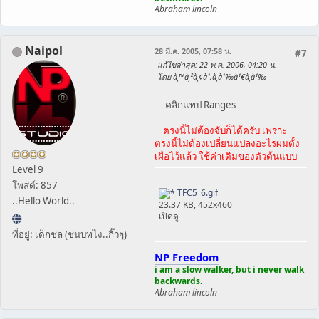
Abraham lincoln
Naipol
28 มี.ค. 2005, 07:58 น.
#7
แก้ไขล่าสุด
: 22 พ.ค. 2006, 04:20 น.
โดย à¸™à¸²à¸¢à¹‚à¸­à¹‰à¹€à¸­à¹‰
คลิกแทป Ranges
ตรงนี้ไม่ต้องจับก็ได้ครับ เพราะ
ตรงนี้ไม่ต้องเปลี่ยนแปลงอะไรผมตั้ง
เผื่อไว้แล้ว ใช้ค่าเดิมของตัวต้นแบบ
Level 9
โพสต์: 857
TFC5_6.gif
..Hello World..
23.37 KB, 452x460
เปิดดู
ที่อยู่: เด็กชล (ชนบทไง..กิ๊วๆ)
NP Freedom
i am a slow walker, but i never walk
backwards.
Abraham lincoln