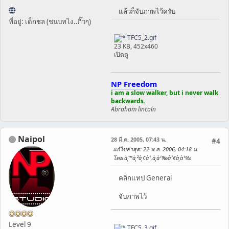
แล้วก็จับภาพไว้ครับ
ที่อยู่: เด็กชล (ชนบทไง..กิ๊วๆ)
TFC5_2.gif
23 KB, 452x460
เปิดดู
NP Freedom
i am a slow walker, but i never walk
backwards.
Abraham lincoln
Naipol
28 มี.ค. 2005, 07:43 น.
#4
แก้ไขล่าสุด
: 22 พ.ค. 2006, 04:18 น.
โดย à¸™à¸²à¸¢à¹‚à¸­à¹‰à¹€à¸­à¹‰
คลิกแทป General
จับภาพไว้
Level 9
TFC5_3.gif