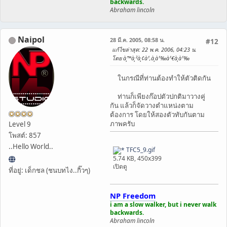
backwards.
Abraham lincoln
Naipol
28 มี.ค. 2005, 08:58 น.
#12
แก้ไขล่าสุด
: 22 พ.ค. 2006, 04:23 น.
โดย à¸™à¸²à¸¢à¹‚à¸­à¹‰à¹€à¸­à¹‰
ในกรณีที่ท่านต้องทำให้ตัวติดกัน
ท่านก็เพียงก๊อปตัวปกติมาวางคู่
กัน แล้วก็จัดวางตำแหน่งตาม
ต้องการ โดยให้สองตัวทับกันตาม
ภาพครับ
Level 9
โพสต์: 857
..Hello World..
TFC5_9.gif
5.74 KB, 450x399
เปิดดู
ที่อยู่: เด็กชล (ชนบทไง..กิ๊วๆ)
NP Freedom
i am a slow walker, but i never walk
backwards.
Abraham lincoln