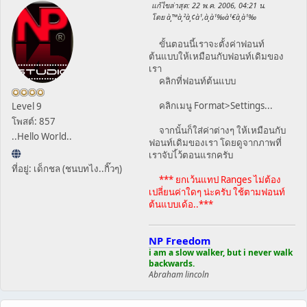
แก้ไขล่าสุด
: 22 พ.ค. 2006, 04:21 น.
โดย à¸™à¸²à¸¢à¹‚à¸­à¹‰à¹€à¸­à¹‰
ขั้นตอนนี้เราจะตั้งค่าฟอนท์
ต้นแบบให้เหมือนกับฟอนท์เดิมของ
เรา
คลิกที่ฟอนท์ต้นแบบ
คลิกเมนู Format>Settings...
Level 9
โพสต์: 857
จากนั้นก็ใส่ค่าต่างๆ ให้เหมือนกับ
..Hello World..
ฟอนท์เดิมของเรา โดยดูจากภาพที่
เราจับไ้ว้ตอนแรกครับ
ที่อยู่: เด็กชล (ชนบทไง..กิ๊วๆ)
*** ยกเว้นแทป Ranges ไม่ต้อง
เปลี่ยนค่าใดๆ น่ะครับ ใช้ตามฟอนท์
ต้นแบบเด้อ..***
NP Freedom
i am a slow walker, but i never walk
backwards.
Abraham lincoln