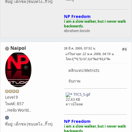
ที่อยู่: เด็กชล (ชนบทไง..กิ๊วๆ)
NP Freedom
i am a slow walker, but i never walk
backwards.
Abraham lincoln
Naipol
28 มี.ค. 2005, 07:52 น.
#6
แก้ไขล่าสุด
: 22 พ.ค. 2006, 04:19 น.
โดย à¸™à¸²à¸¢à¹‚à¸­à¹‰à¹€à¸­à¹‰
คลิกแทป Metricts
จับภาพ
TFC5_5.gif
Level 9
22.63 KB
โพสต์: 857
ดาวน์โหลด
..Hello World..
NP Freedom
ที่อยู่: เด็กชล (ชนบทไง..กิ๊วๆ)
i am a slow walker, but i never walk
backwards.