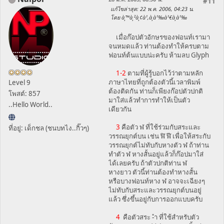
#11
แก้ไขล่าสุด
: 22 พ.ค. 2006, 04:23 น.
โดย à¸™à¸²à¸¢à¹‚à¸­à¹‰à¹€à¸­à¹‰
เมื่อก๊อปตัวอักษรของฟอนท์เรามา
จนหมดแล้ว ท่านต้องทำให้ครบตาม
ฟอนท์ต้นแบบน่ะครับ ห้ามลบ Glyph
1-2
ตามที่ผู้รู้บอกไว้ว่าตามหลัก
ภาษาไทยที่ถูกต้องตัวนี้เวลาพิมพ์
Level 9
ต้องติดกัน ท่านก็เพียงก๊อปตัวปกติ
โพสต์: 857
มาใส่แล้วทำการทำให้เป็นตัว
..Hello World..
เดียวกัน
3
คือตัว ฬ ที่ใช้ร่วมกับสระและ
ที่อยู่: เด็กชล (ชนบทไง..กิ๊วๆ)
วรรณยุกต์บน เช่น ฬิ ฬี เพื่อให้สระกับ
วรรณยุกต์ไม่ทับกับหางตัว ฬ ถ้าท่าน
ทำตัว ฬ หางสั้นอยู่แล้วก็ก๊อปมาใส่
ได้เลยครับ ถ้าตัวปกติท่าน ฬ
หางยาว ตัวนี้ท่านต้องทำหางสั้น
หรือบางฟอนท์หาง ฬ อาจจะเฉียงๆ
ไม่ทับกับสระและวรรณยุกต์บนอยู่
แล้ว ซึ่งขึ้นอยู่กับการออกแบบครับ
4
คือตัวสระ -ำ ที่ใช้สำหรับตัว