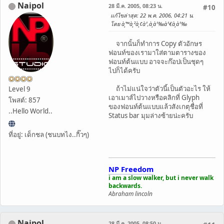
Naipol
28 มี.ค. 2005, 08:23 น.
#10
แก้ไขล่าสุด
: 22 พ.ค. 2006, 04:21 น.
โดย à¸™à¸²à¸¢à¹‚à¸­à¹‰à¹€à¸­à¹‰
จากนั้นก็ทำการ Copy ตัวอักษร
ฟอนท์ของเรามาใส่ตามตารางของ
ฟอนท์ต้นแบบ อาจจะก๊อปเป็นชุดๆ
ไปก็ได้ครับ
ถ้าไม่แน่ใจว่าตัวนี้เป็นตัวอะไร ให้
Level 9
เอาเมาส์ไปวางหรือคลิกที่ Glyph
โพสต์: 857
ของฟอนท์ต้นแบบแล้วสังเกตุชื่อที่
..Hello World..
Status bar มุมล่างซ้ายน่ะครับ
ที่อยู่: เด็กชล (ชนบทไง..กิ๊วๆ)
NP Freedom
i am a slow walker, but i never walk
backwards.
Abraham lincoln
Naipol
28 มี.ค. 2005, 08:50 น.