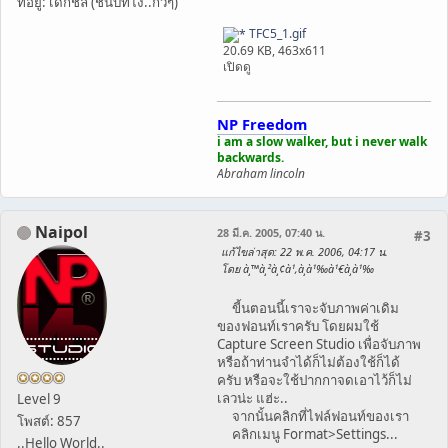
ที่อยู่: เด็กชล (ชนบทไง..กิ๊วๆ)
TFC5_1.gif
20.69 KB, 463x611
เปิดดู
NP Freedom
i am a slow walker, but i never walk
backwards.
Abraham lincoln
Naipol
28 มี.ค. 2005, 07:40 น.
#3
แก้ไขล่าสุด
: 22 พ.ค. 2006, 04:17 น.
โดย à¸™à¸²à¸¢à¹‚à¸­à¹‰à¹€à¸­à¹‰
ขี้นตอนนี้เราจะจับภาพค่าเดิม
ของฟอนท์เราครับ โดยผมใช้
Capture Screen Studio เพื่อจับภาพ
หรือถ้าท่านจำได้ก็ไม่ต้องใช้ก็ได้
ครับ หรือจะใช้ปากกาจดเอาไว้ก็ไม่
เลวน่ะ แฮ่ะ..
Level 9
จากนั้นคลิกที่ไฟล์ฟอนท์ของเรา
โพสต์: 857
คลิกเมนู Format>Settings...
..Hello World..