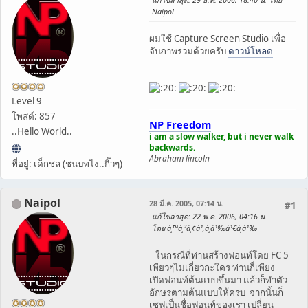
Naipol
ผมใช้ Capture Screen Studio เพื่อ
จับภาพร่วมด้วยครับ
ดาวน์โหลด
Level 9
โพสต์: 857
NP Freedom
..Hello World..
i am a slow walker, but i never walk
backwards.
Abraham lincoln
ที่อยู่: เด็กชล (ชนบทไง..กิ๊วๆ)
Naipol
28 มี.ค. 2005, 07:14 น.
#1
แก้ไขล่าสุด
: 22 พ.ค. 2006, 04:16 น.
โดย à¸™à¸²à¸¢à¹‚à¸­à¹‰à¹€à¸­à¹‰
ในกรณีที่ท่านสร้างฟอนท์โดย FC 5
เพียวๆไม่เกี่ยวกะใคร ท่านก็เพียง
เปิดฟอนท์ต้นแบบขึ้นมา แล้วก็ทำตัว
อักษรตามต้นแบบให้ครบ จากนั้นก็
เซฟเป็นชื่อฟอนท์ของเรา เปลี่ยน