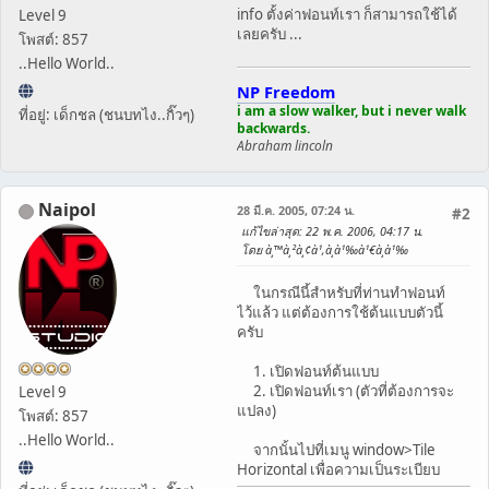
info ตั้งค่าฟอนท์เรา ก็สามารถใช้ได้
Level 9
เลยครับ ...
โพสต์: 857
..Hello World..
NP Freedom
i am a slow walker, but i never walk
ที่อยู่: เด็กชล (ชนบทไง..กิ๊วๆ)
backwards.
Abraham lincoln
Naipol
28 มี.ค. 2005, 07:24 น.
#2
แก้ไขล่าสุด
: 22 พ.ค. 2006, 04:17 น.
โดย à¸™à¸²à¸¢à¹‚à¸­à¹‰à¹€à¸­à¹‰
ในกรณีนี้สำหรับที่ท่านทำฟอนท์
ไว้แล้ว แต่ต้องการใช้ต้นแบบตัวนี้
ครับ
1. เปิดฟอนท์ต้นแบบ
2. เปิดฟอนท์เรา (ตัวที่ต้องการจะ
Level 9
แปลง)
โพสต์: 857
..Hello World..
จากนั้นไปที่เมนู window>Tile
Horizontal เพื่อความเป็นระเบียบ