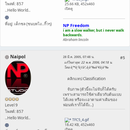
โพสต์: 857
25.66 KB, 452x460
เปิดดู
..Hello World..
ที่อยู่: เด็กชล (ชนบทไง..กิ๊วๆ)
NP Freedom
i am a slow walker, but i never walk
backwards.
Abraham lincoln
Naipol
28 มี.ค. 2005, 07:48 น.
#5
แก้ไขล่าสุด
: 22 พ.ค. 2006, 04:18 น.
โดย à¸™à¸²à¸¢à¹‚à¸­à¹‰à¹€à¸­à¹‰
คลิกแทป Classification
จับภาพ (ตัวนี้จะไม่จับก็ได้ครับ
เพราะสามารถใช้ค่าเดียวกับต้นแบบ
ได้เลย หรือจะเอาตามค่าเดิมของ
ฟอนท์เราก็ได้จ๊ะ..)
Level 9
โพสต์: 857
..Hello World..
TFC5_4.gif
18.42 KB, 452x460
เปิดดู