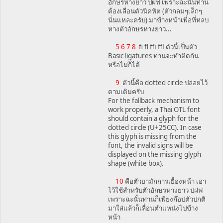
อักษรหางยาว ปฝฟ เพราะฉะนั้นท่าน
ต้องเลื่อนตัวนิคหิต (ตัวกลมๆเล็กๆ
นั่นแหละครับ) มาข้างหน้าเพื่อที่หลบ
หางตัวอักษรหางยาว...
5 6 7 8
fi fl ffi ffl ตัวนี้เป็นตัว
Basic ligatures ท่านจะทำติดกัน
หรือไม่ก็ได้
9
ตัวนี้คือ dotted circle ปล่อยไว้
ตามเดิมครับ
For the fallback mechanism to
work properly, a Thai OTL font
should contain a glyph for the
dotted circle (U+25CC). In case
this glyph is missing from the
font, the invalid signs will be
displayed on the missing glyph
shape (white box).
10
คือตัวยามักการเยื้องหน้า เอา
ไว้ใช้สำหรับตัวอักษรหางยาว ปฝฟ
เพราะฉะนั้นท่านก็เพียงก๊อปตัวปกติ
มาใส่แล้วก็เลื่อนตำแหน่งไปข้าง
หน้า