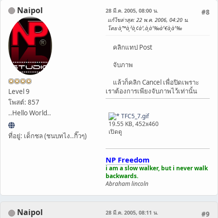
Naipol
28 มี.ค. 2005, 08:00 น.
#8
แก้ไขล่าสุด
: 22 พ.ค. 2006, 04:20 น.
โดย à¸™à¸²à¸¢à¹‚à¸­à¹‰à¹€à¸­à¹‰
คลิกแทป Post
จับภาพ
แล้วก็คลิก Cancel เพื่อปิดเพราะ
เราต้องการเพียงจับภาพไว้เท่านั้น
Level 9
โพสต์: 857
..Hello World..
TFC5_7.gif
19.55 KB, 452x460
เปิดดู
ที่อยู่: เด็กชล (ชนบทไง..กิ๊วๆ)
NP Freedom
i am a slow walker, but i never walk
backwards.
Abraham lincoln
Naipol
28 มี.ค. 2005, 08:11 น.
#9