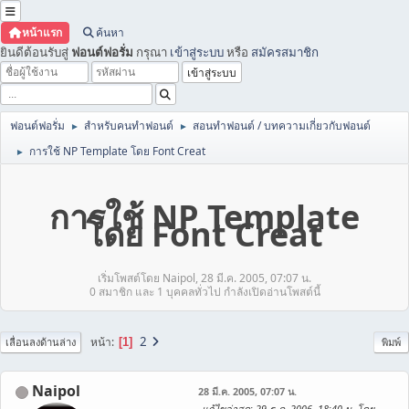
หน้าแรก
ค้นหา
ยินดีต้อนรับสู่
ฟอนต์ฟอรั่ม
กรุณา
เข้าสู่ระบบ
หรือ
สมัครสมาชิก
ฟอนต์ฟอรั่ม
สำหรับคนทำฟอนต์
สอนทำฟอนต์ / บทความเกี่ยวกับฟอนต์
►
►
การใช้ NP Template โดย Font Creat
►
การใช้ NP Template
โดย Font Creat
เริ่มโพสต์โดย Naipol, 28 มี.ค. 2005, 07:07 น.
0 สมาชิก และ 1 บุคคลทั่วไป กำลังเปิดอ่านโพสต์นี้
2
หน้า
1
เลื่อนลงด้านล่าง
พิมพ์
Naipol
28 มี.ค. 2005, 07:07 น.
แก้ไขล่าสุด
: 29 ธ.ค. 2006, 18:40 น. โดย