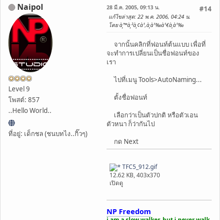
Naipol
28 มี.ค. 2005, 09:13 น.
#14
แก้ไขล่าสุด
: 22 พ.ค. 2006, 04:24 น.
โดย à¸™à¸²à¸¢à¹‚à¸­à¹‰à¹€à¸­à¹‰
จากนั้นคลิกที่ฟอนท์ต้นแบบ เพื่อที่
จะทำการเปลี่ยนเป็นชื่อฟอนท์ของ
เรา
ไปที่เมนู Tools>AutoNaming...
Level 9
ตั้งชื่อฟอนท์
โพสต์: 857
..Hello World..
เลือกว่าเป็นตัวปกติ หรือตัวเอน
ตัวหนา ก็ว่ากันไป
ที่อยู่: เด็กชล (ชนบทไง..กิ๊วๆ)
กด Next
TFC5_912.gif
12.62 KB, 403x370
เปิดดู
NP Freedom
i am a slow walker, but i never walk