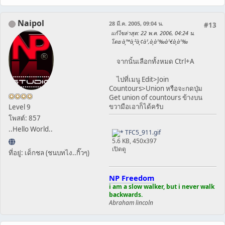
Naipol
28 มี.ค. 2005, 09:04 น.
#13
แก้ไขล่าสุด
: 22 พ.ค. 2006, 04:24 น.
โดย à¸™à¸²à¸¢à¹‚à¸­à¹‰à¹€à¸­à¹‰
จากนั้นเลือกทั้งหมด Ctrl+A
ไปที่เมนู Edit>Join
Countours>Union หรือจะกดปุ่ม
Get union of countours ข้างบน
ขวามือเอาก็ได้ครับ
Level 9
โพสต์: 857
..Hello World..
TFC5_911.gif
5.6 KB, 450x397
เปิดดู
ที่อยู่: เด็กชล (ชนบทไง..กิ๊วๆ)
NP Freedom
i am a slow walker, but i never walk
backwards.
Abraham lincoln