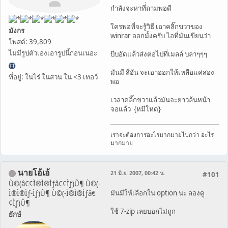
กำลังจะหาที่่ถามพอดี
ใครพอที่จะรู้วิธี เอาคลิ๊กขวาของ
มังกร
winrar ออกมั้งครับ ไอที่มันเขียนว่า
โพสต์: 39,809
ไม่มีรูปตัวเองเอารูปนี้ก่อนเนอะ
บีบอัดแล้วส่งต่อไปที่เมลล์ บลาๆๆๆ
มันมี สี่อัน จะเอาออกให้เหลือแค่สอง
ที่อยู่: ในไร่ ในสวน ใน <3 เทอว์
พอ
เวลาคลิ๊กขวาแล้วมันจะยาวล้นหน้า
จอแล้ว {หมีโหด}
เราจะต้องการอะไรมากมายไปกว่า อะไร
มากมาย
นายโอ้เอ้
21 มิ.ย. 2007, 00:42 น.
#101
Ù©(â€¢Ì®Ì®Ìƒâ€¢Ìƒ)Û¶ Ù©(-
มันมีให้เลือกใน option นะ ลองดู
Ì®Ì®Ìƒ-Ìƒ)Û¶ Ù©(-Ì®Ì®Ìƒâ€
¢Ìƒ)Û¶
ใช้ 7-zip เลยบอกไม่ถูก
ยักษ์