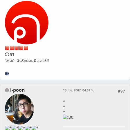
มังกร
โพสต์: ฉันรักคอมพิวเตอร์!!
i-poon
15 มิ.ย. 2007, 04:52 น.
#97
^
^
^