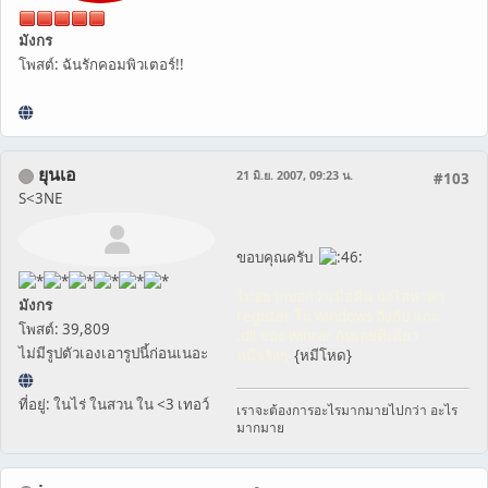
มังกร
โพสต์: ฉันรักคอมพิวเตอร์!!
ยุนเอ
21 มิ.ย. 2007, 09:23 น.
#103
S<3NE
ขอบคุณครับ
ไม่อยากบอกว่าเมื่อคืน นั่งไล่หาค่า
มังกร
register ใน windows ถึงกับ แกะ
โพสต์: 39,809
.dll ของ winrar กันเลยทีเดียว
ไม่มีรูปตัวเองเอารูปนี้ก่อนเนอะ
หมีจริงๆ
{หมีโหด}
ที่อยู่: ในไร่ ในสวน ใน <3 เทอว์
เราจะต้องการอะไรมากมายไปกว่า อะไร
มากมาย