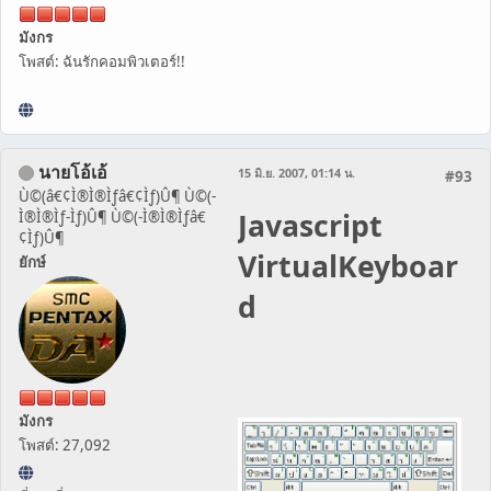
มังกร
โพสต์: ฉันรักคอมพิวเตอร์!!
นายโอ้เอ้
15 มิ.ย. 2007, 01:14 น.
#93
Ù©(â€¢Ì®Ì®Ìƒâ€¢Ìƒ)Û¶ Ù©(-
Javascript
Ì®Ì®Ìƒ-Ìƒ)Û¶ Ù©(-Ì®Ì®Ìƒâ€
¢Ìƒ)Û¶
VirtualKeyboar
ยักษ์
d
มังกร
โพสต์: 27,092