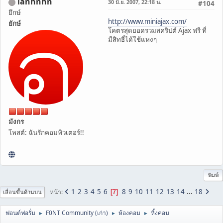
iannnnn
30 มิ.ย. 2007, 22:18 น.
#104
ยึกษ์
http://www.miniajax.com/
ยักษ์
โคตรสุดยอดรวมสคริปต์ Ajax ฟรี ที่
มีสิทธิ์ได้ใช้แหงๆ
มังกร
โพสต์: ฉันรักคอมพิวเตอร์!!
พิมพ์
1
2
3
4
5
6
8
9
10
11
12
13
14
...
18
หน้า
7
เลื่อนขึ้นด้านบน
ฟอนต์ฟอรั่ม
F0NT Community (เก่า)
ห้องคอม
หิ้งคอม
►
►
►