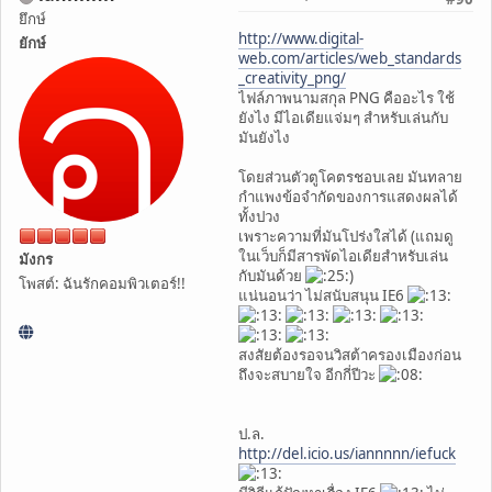
ยึกษ์
http://www.digital-
ยักษ์
web.com/articles/web_standards
_creativity_png/
ไฟล์ภาพนามสกุล PNG คืออะไร ใช้
ยังไง มีไอเดียแจ่มๆ สำหรับเล่นกับ
มันยังไง
โดยส่วนตัวตูโคตรชอบเลย มันทลาย
กำแพงข้อจำกัดของการแสดงผลได้
ทั้งปวง
เพราะความที่มันโปร่งใสได้ (แถมดู
ในเว็บก็มีสารพัดไอเดียสำหรับเล่น
มังกร
กับมันด้วย
)
โพสต์: ฉันรักคอมพิวเตอร์!!
แน่นอนว่า ไม่สนับสนุน IE6
สงสัยต้องรอจนวิสต้าครองเมืองก่อน
ถึงจะสบายใจ อีกกี่ปีวะ
ป.ล.
http://del.icio.us/iannnnn/iefuck