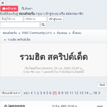
หน้าแรก
ค้นหา
ยินดีต้อนรับสู่
ฟอนต์ฟอรั่ม
กรุณา
เข้าสู่ระบบ
หรือ
สมัครสมาชิก
ฟอนต์ฟอรั่ม
F0NT Community (เก่า)
ห้องคอม
หิ้งคอม
►
►
►
รวมฮิต สคริปต์เด็ด
►
รวมฮิต สคริปต์เด็ด
เริ่มโพสต์โดย iannnnn, 29 ก.ค. 2006, 02:09 น.
0 สมาชิก และ 1 บุคคลทั่วไป กำลังเปิดอ่านโพสต์นี้
พิมพ์
1
2
3
4
5
6
8
9
10
11
12
13
14
...
18
หน้า
7
เลื่อนลงด้านล่าง
iannnnn
12 มิ.ย. 2007, 01:03 น.
#90