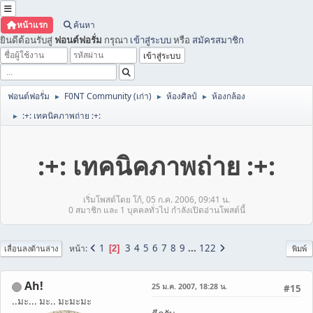
หน้าแรก
ค้นหา
ยินดีต้อนรับสู่
ฟอนต์ฟอรั่ม
กรุณา
เข้าสู่ระบบ
หรือ
สมัครสมาชิก
ฟอนต์ฟอรั่ม
F0NT Community (เก่า)
ห้องศิลป์
ห้องกล้อง
►
►
►
:+: เทคนิคภาพถ่าย :+:
►
:+: เทคนิคภาพถ่าย :+:
เริ่มโพสต์โดย โก้, 05 ก.ค. 2006, 09:41 น.
0 สมาชิก และ 1 บุคคลทั่วไป กำลังเปิดอ่านโพสต์นี้
1
3
4
5
6
7
8
9
...
122
หน้า
2
เลื่อนลงด้านล่าง
พิมพ์
Ah!
25 ม.ค. 2007, 18:28 น.
#15
..มะ... มะ.. มะมะมะ