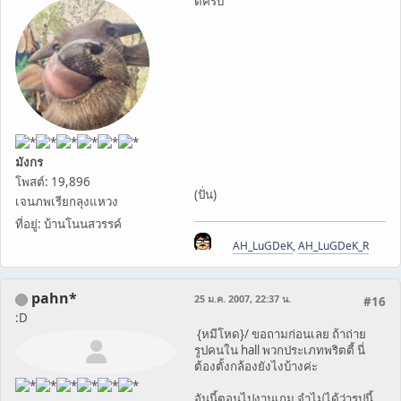
ดีครับ
มังกร
โพสต์: 19,896
(ปั่น)
เจนภพเรียกลุงแหวง
ที่อยู่: บ้านโนนสวรรค์
AH_LuGDeK
,
AH_LuGDeK_R
pahn*
25 ม.ค. 2007, 22:37 น.
#16
:D
{หมีโหด}/ ขอถามก่อนเลย ถ้าถ่าย
รูปคนใน hall พวกประเภทพริตตี้ นี่
ต้องตั้งกล้องยังไงบ้างค่ะ
อันนี้ตอนไปงานเกม จำไม่ได้ว่ารูปนี้