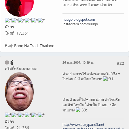
เพราะด้วยความไม่ชอบส่วนตัว
nuugo.blogspot.com
instagram.com/nuugo
มังกร
โพสต์: 17,361
ที่อยู่: Bang Na-Trad, Thailand
อู๋
26 ม.ค. 2007, 10:19 น.
#22
ครีสปี้ครีมเมพสาดด
ตัวอย่างการใช้แฟลชแบบสโลว์ซิง +
รีเฟลค ถ้าไม่มีจะมึดมาก
ส่วนตัวผมก็ไม่ชอบแฟลชเท่าไรครับ
แต่ถ้ามึดๆมันก็จำเป็น อีกอย่างคือ
มันแพง
มังกร
http://www.auzypand5.net
โพสต์: 21,366