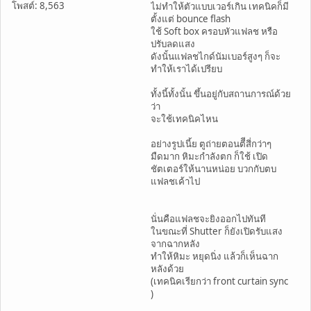
โพสต์: 8,563
ไม่ทำให้ตัวแบบเวอร์เกิน เทคนิคก็มี
ตั้งแต่ bounce flash
ใช้ Soft box ครอบหัวแฟลช หรือ
ปรับลดแสง
ดังนั้นแฟลชไกด์นัมเบอร์สูงๆ ก็จะ
ทำให้เราได้เปรียบ
ทั้งนี้ทั้งนั้น ขึ้นอยู่กับสถานการณ์ด้วย
ว่า
จะใช้เทคนิคไหน
อย่างรูปเนี้ย ตูถ่ายตอนตีีสี่กว่าๆ
มืดมาก หิมะกำลังตก ก็ใช้ เปิด
ชัตเตอร์ให้นานหน่อย บวกกับตบ
แฟลชเค้าไป
นั่นคือแฟลชจะยิงออกไปทันที
ในขณะที่ Shutter ก็ยังเปิดรับแสง
จากฉากหลัง
ทำให้หิมะ หยุดนิ่ง แล้วก็เห็นฉาก
หลังด้วย
(เทคนิคเรียกว่า front curtain sync
)