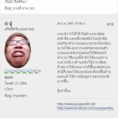
เรือมี เรือพี่ก็มา
ที่อยู่: บางที่ บางเวลา
อู๋
26 ม.ค. 2007, 01:46 น.
#18
ครีสปี้ครีมเมพสาดด
แนะนำว่าให้ใช้ Flash แบบ slow
sink คือ แทนที่แฟลชยิงไปแล้วชัท
เตอร์จะทำงานเลยจะกลายเป็นกล้อง
จะรอให้แสงจากแฟลชตกลงบนตัว
แบบและหลังก่อนค่อยให้ชัทเตอร์
ทำงาน วิธีแบบนี้จำทำให้แบบสว่าง
และไม่มีเงาด้านหลังให้น่าเกลียด
ถ้าอยากให้สวยมากๆก็ซื้อแฟลชแบบ
หัวมีรีเฟลกให้แสงมันสะท้อนขึ้นด้าน
บนจะทำให้ภาพยิ่งดูสว่างธรรมชาติ
มังกร
มากขึ้น
โพสต์: 21,366
แว้กก
รู้เท่านี้นะ
ที่อยู่: กรุงเทพฯ
http://www.auzypand5.net
http://www.facebook.com/auzypand5pho