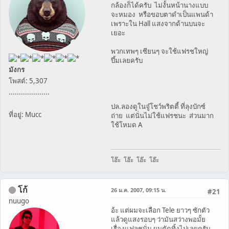
กล้องก็ได้ครับ ไม่งั้นหน้านางแบบ
จะหมอง หรือขอบตาดำเป็นแพนด้า
เพราะใน Hall แสงจากด้านบนจะ
เยอะ
พวกเทพๆ เซียนๆ จะใช้แฟรชใหญ่
บึ้มเลยครับ
มังกร
โพสต์: 5,307
....................
ปล.ลองดูในจู๋โชว์พริตตี้ ที่ลุงบักซ์
ที่อยู่: Mucc
ถ่าย แต่นั่นไม่ใช้แฟรชนะ ส่วนมาก
ใช้โหมด A
โฮ๊ะ โฮ๊ะ โฮ๊ะ โฮ๊ะ
โก้
26 ม.ค. 2007, 09:15 น.
#21
nuugo
อ้ะ แต่ผมจะเลือก Tele ยาวๆ ซักตัว
แล้วดูแสงรอบๆ ว่ามันสว่างพอมั้ย
เรื่องแฟลชนั่น ผมตัดทิ้งไปเลยครับ