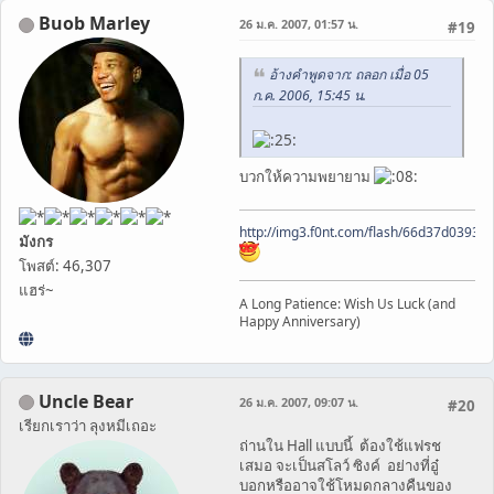
Buob Marley
26 ม.ค. 2007, 01:57 น.
#19
อ้างคำพูดจาก: ถลอก เมื่อ 05
ก.ค. 2006, 15:45 น.
บวกให้ความพยายาม
http://img3.f0nt.com/flash/66d37d0393
มังกร
โพสต์: 46,307
แฮร่~
A Long Patience: Wish Us Luck (and
Happy Anniversary)
Uncle Bear
26 ม.ค. 2007, 09:07 น.
#20
เรียกเราว่า ลุงหมีเถอะ
ถ่านใน Hall แบบนี้ ต้องใช้แฟรช
เสมอ จะเป็นสโลว์ ซิงค์ อย่างที่อู๋
บอกหรืออาจใช้โหมดกลางคืนของ