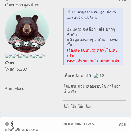
เรียกเราว่า ลุงหมีเถอะ
อ้างคำพูดจาก: nuugo เมื่อ 26
ม.ค. 2007, 09:15 น.
อ้ะ แต่ผมจะเลือก Tele ยาวๆ
ซักตัว
แล้วดูแสงรอบๆ ว่ามันสว่างพอ
มั้ย
เรื่องแฟลชนั่น ผมตัดทิ้งไปเลย
ครับ
เพราะด้วยความไม่ชอบส่วนตัว
มังกร
โพสต์: 5,307
....................
เห็นเหมือนตาโก้
โดยส่วนตัวไม่ค่อยชอบใช้ ถ้าไม่จำ
ที่อยู่: Mucc
เป็นจริงๆ
โฮ๊ะ โฮ๊ะ โฮ๊ะ โฮ๊ะ
อู๋
26 ม.ค. 2007, 11:26 น.
#25
ครีสปี้ครีมเมพสาดด