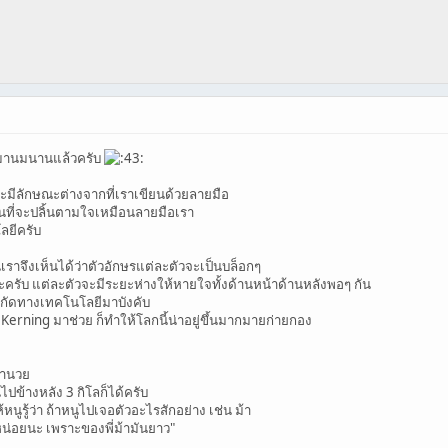
ติมานมนานแล้วครับ
จะมีลักษณะต่างจากที่เราเขียนด้วยลายมือ
ทนที่จะปลิ้นตามใจเหมือนลายมือเรา
ลยีครับ
้นเราจึงเห็นได้ว่าตัวอักษรแต่ละตัวจะเป็นบล็อกๆ
หละครับ แต่ละตัวจะมีระยะห่างให้หายใจทั้งด้านหน้าด้านหลังพอๆ กัน
อจำกัดทางเทคโนโลยีมาบังคับ
 Kerning มาช่วย ก็ทำให้โลกนี้น่าอยู่ขึ้นมากมายก่ายกอง
อำนวย
ปข้างหลัง 3 กิโลก็ได้ครับ
นูรู้ว่า ถ้าหนูไปเจอตัวอะไรสักอย่าง เช่น ม้า
หน่อยนะ เพราะของพี่ม้ามันยาว"