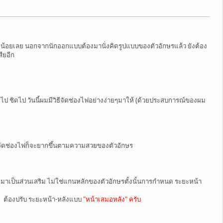
ม่น้อยเลย นอกจากนักออกแบบต้องมานั่งคิดรูปแบบของตัวอักษรแล้ว ยังต้อง
ียอีก
ชิดไป วันนี้ผมมีวิธีจัดช่องไฟอย่างง่ายๆมาให้ (ด้วยประสบการณ์ของผม
รจัดช่องไฟก็จะยากขึ้นตามความสวยของตัวอักษร
ยออกมาเป็นส่วนเสริม ไม่ใช่แกนหลักของตัวอักษรตั้งนั้นการกำหนด ระยะหน้า
ัง ต้องปรับ ระยะหน้า-หลังแบบ
"หน้าเสมอหลัง" ครับ