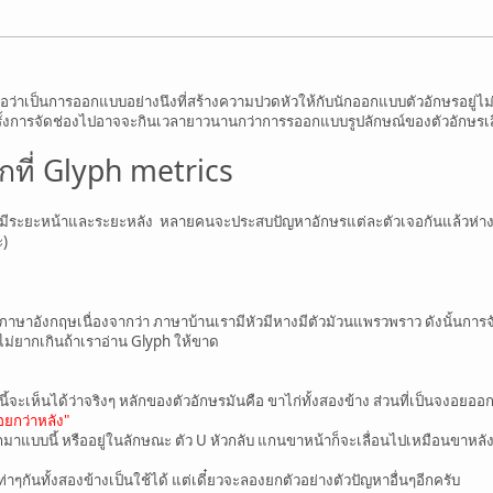
ือว่าเป็นการออกแบบอย่างนึงที่สร้างความปวดหัวให้กับนักออกแบบตัวอักษรอยู่ไ
ครั้งการจัดช่องไปอาจจะกินเวลายาวนานกว่าการรออกแบบรูปลักษณ์ของตัวอักษรเส
กที่ Glyph metrics
มีระยะหน้าและระยะหลัง หลายคนจะประสบปัญหาอักษรแต่ละตัวเจอกันแล้วห่างไป 
ะ)
าษาอังกฤษเนื่องจากว่า ภาษาบ้านเรามีหัวมีหางมีตัวมัวนแพรวพราว ดังนั้นกา
่ก็ไม่ยากเกินถ้าเราอ่าน Glyph ให้ขาด
ัวนี้จะเห็นได้ว่าจริงๆ หลักของตัวอักษรมันคือ ขาไก่ทั้งสองข้าง ส่วนที่เป็นจงอ
อยกว่าหลัง"
อกมาแบบนี้ หรืออยู่ในลักษณะ ตัว U หัวกลับ แกนขาหน้าก็จะเลื่อนไปเหมือนขาหล
าๆกันทั้งสองข้างเป็นใช้ได้ แต่เดี๋ยวจะลองยกตัวอย่างตัวปัญหาอื่นๆอีกครับ