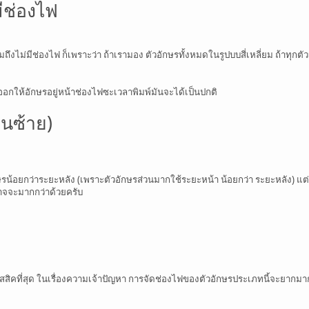
ีช่องไฟ
ึงไม่มีช่องไฟ ก็เพราะว่า ถ้าเรามอง ตัวอักษรทั้งหมดในรูปบบสี่เหลี่ยม ถ้าทุก
ออกให้อักษรอยู่หน้าช่องไฟซะเวลาพิมพ์มันจะได้เป็นปกติ
านซ้าย)
อยกว่าระยะหลัง (เพราะตัวอักษรส่วนมากใช้ระยะหน้า น้อยกว่า ระยะหลัง) แต่อัก
อาจจะมากกว่าด้วยครับ
่คลาสสิคที่สุด ในเรื่องความเจ้าปัญหา การจัดช่องไฟของตัวอักษรประเภทนี้จะยาก