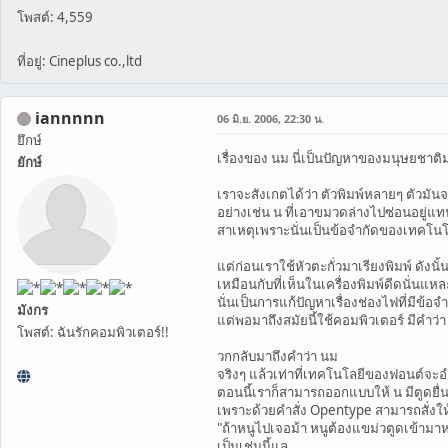
โพสต์: 4,559
ที่อยู่: Cineplus co.,ltd
iannnnn
06 มิ.ย. 2006, 22:30 น.
ยึกษ์
เรื่องของ นม นี่เป็นปัญหาของมนุษยชา
ยักษ์
เราจะสังเกตได้ว่า ตัวพิมพ์หลายๆ ตัวมัน
อย่างเช่น น ที่เอาขมวดล่างไปซ่อนอยู่แ
สาเหตุเพราะนั่นเป็นข้อจำกัดของเทคโนโ
แต่ก่อนเราใช้หัวตะกั่วมาเรียงพิมพ์ ดังนั
เหมือนกับที่เห็นในเครื่องพิมพ์ดีดนั่นแ
นั่นเป็นการแก้ปัญหาเรื่องช่องไฟที่มีข้
มังกร
แต่พอมาถึงสมัยนี้ใช้คอมพิวเตอร์ มีคำว่า
โพสต์: ฉันรักคอมพิวเตอร์!!
วกกลับมาถึงคำว่า นม
จริงๆ แล้วเท่าที่เทคโนโลยีของฟอนต์จะ
ตอนนี้เราก็สามารถออกแบบให้ น มีตูดยื่นไ
เพราะด้วยคำสั่ง Opentype สามารถสั่งให้ห
"ถ้าหนูไปเจอม้า หนูต้องแขม่วตูดเข้ามา
เป็นเช่นนี้แล