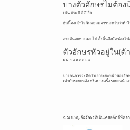
บางตัวอักษรไม่ต้องม
เช่น สระ อิ อี อึ อือ
อันนี้คงเข้าใจกันพอสมควรนะครับว่าทำไมถ
สระมันจะห่างออกไป ดั้งนั้นจึงตัดช่องไฟ
ตัวอักษรหัวอยู่ใน(ด้
ผ ฝ ย อ ฮ ล ส เ แ
บางคนอาจจะติดว่าเอาระยะหน้าของอักษรน้
เท่ากับระยะหลัง หรือบางครั้ง ระยะหน้า
ฉ ณ น หนู คืออักษรที่เป็นเคสสตั๊ดดี้ที