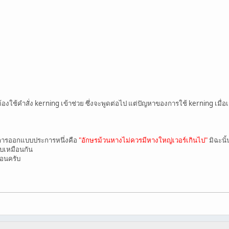
้องใช้คำสั่ง kerning เข้าช่วย ซึ่งจะพูดต่อไป แต่ปัญหาของการใช้ kerning เมื่อเ
ทางการออกแบบประการหนึ่งคือ
"อักษรม้วนหางไม่ควรมีหางใหญ่เวอร์เกินไป"
มิฉะนั
บเหมือนกัน
่อนครับ