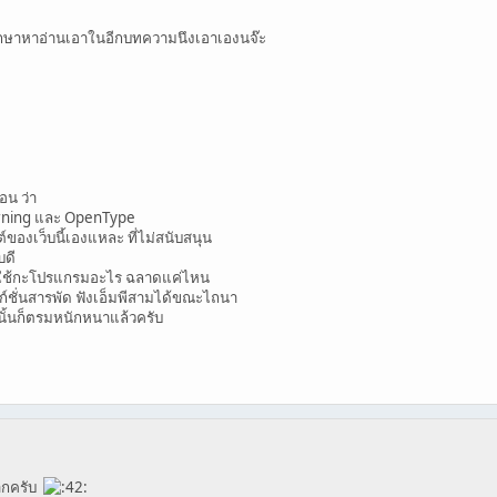
ศึกษาหาอ่านเอาในอีกบทความนึงเอาเองนจ๊ะ
อน ว่า
Kerning และ OpenType
์ของเว็บนี้เองแหละ ที่ไม่สนับสนุน
บดี
าไปใช้กะโปรแกรมอะไร ฉลาดแค่ไหน
ก์ชั่นสารพัด ฟังเอ็มพีสามได้ขณะไถนา
ั้นก็ตรมหนักหนาแล้วครับ
มากครับ