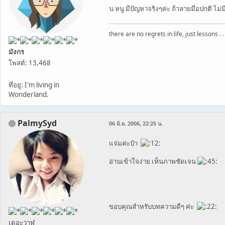
น หนู มีปัญหาจริงๆค่ะ ถ้าลายมือปกติ 
there are no regrets in life, just lessons . .
มังกร
โพสต์: 13,468
ที่อยู่: I'm living in
Wonderland.
PalmySyd
06 มิ.ย. 2006, 22:25 น.
แจ่มค่ะป๋า
อ่านเข้าใจง่าย เห็นภาพชัดเจน
ขอบคุณสำหรับบทความดีๆ ค่ะ
เดอะวาฬ