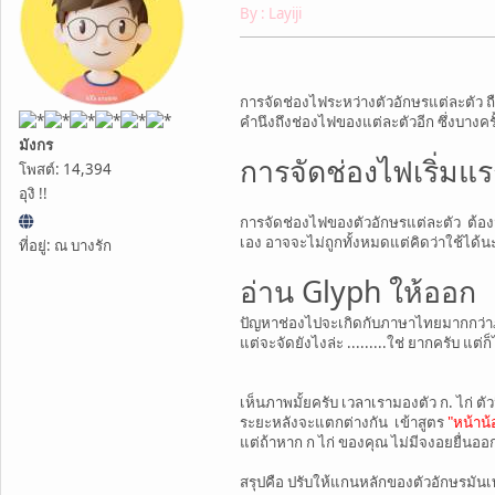
By : Layiji
การจัดช่องไฟระหว่างตัวอักษรแต่ละตัว ถ
คำนึงถึงช่องไฟของแต่ละตัวอีก ซึ่งบาง
มังกร
การจัดช่องไฟเริ่มแร
โพสต์: 14,394
อุงิ !!
การจัดช่องไฟของตัวอักษรแต่ละตัว ต้อง
เอง อาจจะไม่ถูกทั้งหมดแต่คิดว่าใช้ได้น
ที่อยู่: ณ บางรัก
อ่าน Glyph ให้ออก
ปัญหาช่องไปจะเกิดกับภาษาไทยมากกว่าภ
แต่จะจัดยังไงล่ะ .........ใช่ ยากครับ แต
เห็นภาพมั้ยครับ เวลาเรามองตัว ก. ไก่ ต
ระยะหลังจะแตกต่างกัน เข้าสูตร
"หน้าน้
แต่ถ้าหาก ก ไก่ ของคุณ ไม่มีจงอยยื่นอ
สรุปคือ ปรับให้แกนหลักของตัวอักษรมันเท่