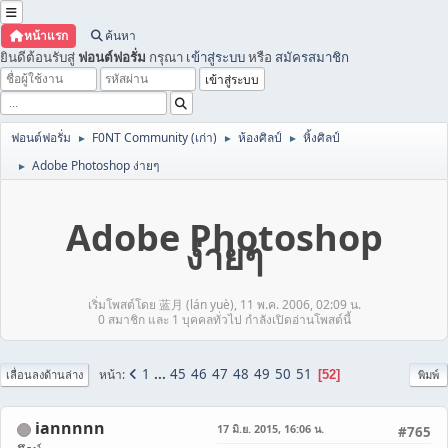
หน้าแรก
ค้นหา
ยินดีต้อนรับสู่
ฟอนต์ฟอรั่ม
กรุณา
เข้าสู่ระบบ
หรือ
สมัครสมาชิก
ฟอนต์ฟอรั่ม
F0NT Community (เก่า)
ห้องศิลป์
หิ้งศิลป์
►
►
►
Adobe Photoshop ง่ายๆ
►
Adobe Photoshop
ง่ายๆ
เริ่มโพสต์โดย 蓝月 (lán yuè), 11 พ.ค. 2006, 02:09 น.
0 สมาชิก และ 1 บุคคลทั่วไป กำลังเปิดอ่านโพสต์นี้
1
...
45
46
47
48
49
50
51
หน้า
52
เลื่อนลงด้านล่าง
พิมพ์
iannnnn
17 มิ.ย. 2015, 16:06 น.
#765