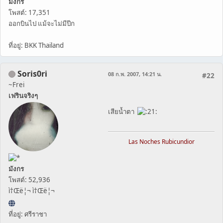
มังกร
โพสต์: 17,351
ออกบินไป แม้จะไม่มีปีก
ที่อยู่: BKK Thailand
Soris0ri
08 ก.พ. 2007, 14:21 น.
#22
~Frei
เฟรินจริงๆ
เสียน้ำตา
Las Noches Rubicundior
มังกร
โพสต์: 52,936
ì†Œë¦¬ ì†Œë¦¬
ที่อยู่: ศรีราชา