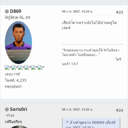
D869
08 ก.พ. 2007, 14:24 น.
#23
ï¾ƒâ€œ-ï¾„ 69
เสียนำ้ตาเพราะยังไม่ได้อ่านพลูโต
เล่ม4
"รักอดทนนาน กระทำคุณให้ รักไม่อิจฉา
ไม่อวดตัว ไม่หยิ่งผยอง... "
- โคริ
นทร์1 13:7
เดอะวาฬ
โพสต์: 4,235
Henshin!!
Soris0ri
08 ก.พ. 2007, 14:26 น.
#24
~Frei
เฟรินจริงๆ
อ้างคำพูดจาก: DEAD69 เมื่อ 08
ก.พ. 2007, 14:24 น.