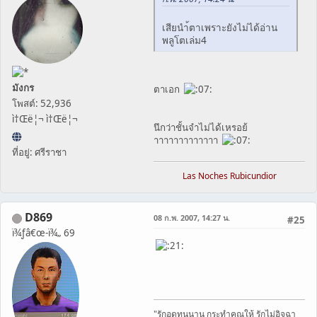
เสียนำ้ตาเพราะยังไม่ได้อ่าน
พลูโตเล่ม4
มังกร
ตาเอก
โพสต์: 52,936
ì†Œë¦¬ ì†Œë¦¬
นึกว่าชั้นจำไม่ได้เหรอย้
าาาาาาาาาาาาา
ที่อยู่: ศรีราชา
Las Noches Rubicundior
D869
08 ก.พ. 2007, 14:27 น.
#25
ï¾ƒâ€œ-ï¾„ 69
"รักอดทนนาน กระทำคุณให้ รักไม่อิจฉา