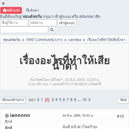
หน้าแรก
ค้นหา
ยินดีต้อนรับสู่
ฟอนต์ฟอรั่ม
กรุณา
เข้าสู่ระบบ
หรือ
สมัครสมาชิก
ฟอนต์ฟอรั่ม
F0NT Community (เก่า)
แตกฟอง
เรื่องอะไรที่ทำให้เสียน้ำตา
►
►
►
เรื่องอะไรที่ทำให้เสีย
น้ำตา
เริ่มโพสต์โดย หมีโหด*, 24 มี.ค. 2005, 02:28 น.
0 สมาชิก และ 1 บุคคลทั่วไป กำลังเปิดอ่านโพสต์นี้
1
3
4
5
6
7
8
9
...
16
หน้า
2
เลื่อนลงด้านล่าง
พิมพ์
iannnnn
24 มี.ค. 2005, 15:33 น.
#15
ยึกษ์
นั่นสิ หน้าตาโหดร้ายเ
ยักษ์