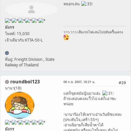
หยอกเล่น
มังกร
วาว วาว เสียงรถไฟแล่นไปฤทัยครื้นเครง
โพสต์: 15,030
เจ้าเดียวกับ KTTA-50-L
ที่อยู่: Freight Division , State
Railway of Thailand
roundbol123
08 ก.พ. 2007, 18:21 น.
#29
นานา(18)
แต่ก็ขุดสมัยนู้นมาแฮะ
ถ้าจะตอบคงละวิ้วไป แต่ก็เอาซะ
หน่อย
-นานาร้องไห้เพราะอ่านวันพีชแหละ
(ประทับใจ,เศร้า 55+)
-อ่านนิยายก็เสียน้ำตาได้
มังกร
-แต่ดูหนัง หรืออะไรก็เหอะ ดันไม่