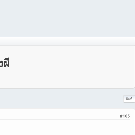
งผี
พิมพ์
#105