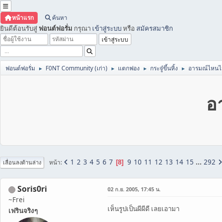
หน้าแรก
ค้นหา
ยินดีต้อนรับสู่
ฟอนต์ฟอรั่ม
กรุณา
เข้าสู่ระบบ
หรือ
สมัครสมาชิก
ฟอนต์ฟอรั่ม
F0NT Community (เก่า)
แตกฟอง
กระจู๋ขึ้นหิ้ง
อารมณ์ไหนไม่ร
►
►
►
►
อา
1
2
3
4
5
6
7
9
10
11
12
13
14
15
...
292
หน้า
8
เลื่อนลงด้านล่าง
Soris0ri
02 ก.ย. 2005, 17:45 น.
~Frei
เห็นรูปเป็นผีผีดี เลยเอามา
เฟรินจริงๆ