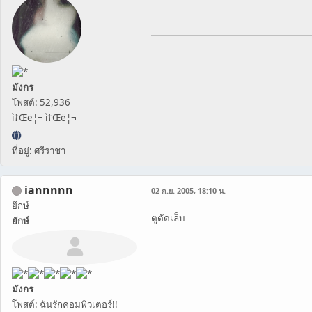
มังกร
โพสต์: 52,936
ì†Œë¦¬ ì†Œë¦¬
ที่อยู่: ศรีราชา
iannnnn
02 ก.ย. 2005, 18:10 น.
ยึกษ์
ตูตัดเล็บ
ยักษ์
มังกร
โพสต์: ฉันรักคอมพิวเตอร์!!