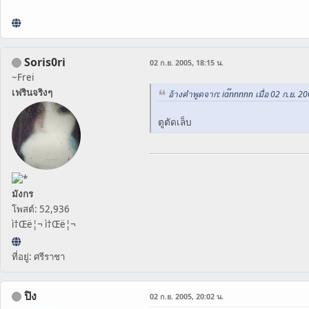
Soris0ri
02 ก.ย. 2005, 18:15 น.
~Frei
เฟรินจริงๆ
อ้างคำพูดจาก: ia๊nnnnn เมื่อ 02 ก.ย. 2
ตูตัดเล็บ
มังกร
โพสต์: 52,936
ì†Œë¦¬ ì†Œë¦¬
ที่อยู่: ศรีราชา
ปิง
02 ก.ย. 2005, 20:02 น.