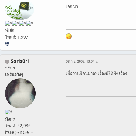
เออ น่า
พี่เสือ
โพสต์: 1,997
Soris0ri
08 ก.ย. 2005, 13:04 น.
~Frei
เมื่อวานมีคนมาอัพเรื่องผีให้ฟัง เรื่องเ
เฟรินจริงๆ
มังกร
โพสต์: 52,936
ì†Œë¦¬ ì†Œë¦¬