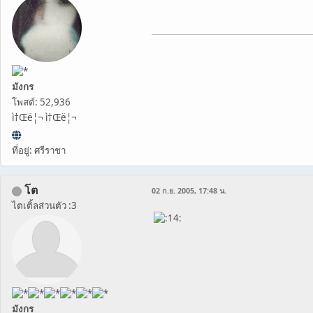
มังกร
โพสต์: 52,936
ì†Œë¦¬ ì†Œë¦¬
ที่อยู่: ศรีราชา
โต
02 ก.ย. 2005, 17:48 น.
ไตเติ้ลส่วนตัว :3
มังกร