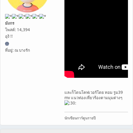
มังกร
โพสต์: 14,394
อุงิ !!
ที่อยู่: ณ บางรัก
และก็โดนโคฟเวอร์โดย ทอม รูม39
mv แนวท่องเที่ยวร้องตามมุมต่างๆ
นักเขียนการ์ตูนรายปี