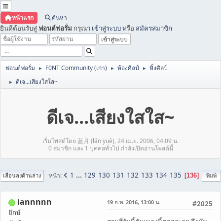
หน้าแรก
ค้นหา
ยินดีต้อนรับสู่
ฟอนต์ฟอรั่ม
กรุณา
เข้าสู่ระบบ
หรือ
สมัครสมาชิก
ฟอนต์ฟอรั่ม
F0NT Community (เก่า)
ห้องศิลป์
หิ้งศิลป์
►
►
►
ดีเจ...เสียงใสใส~
►
ดีเจ...เสียงใสใส~
เริ่มโพสต์โดย 蓝月 (lán yuè), 24 เม.ย. 2006, 04:09 น.
0 สมาชิก และ 1 บุคคลทั่วไป กำลังเปิดอ่านโพสต์นี้
1
...
129
130
131
132
133
134
135
หน้า
136
เลื่อนลงด้านล่าง
พิมพ์
iannnnn
19 ก.พ. 2016, 13:00 น.
#2025
ยึกษ์