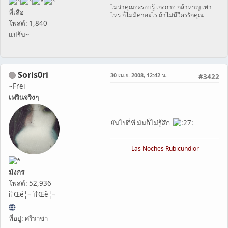
ไม่ว่าคุณจะรอบรู้ เก่งกาจ กล้าหาญ เท่า
พี่เสือ
ไหร่ ก็ไม่มีค่าอะไร ถ้าไม่มีใครรักคุณ
โพสต์: 1,840
แปร้น~
Soris0ri
30 เม.ย. 2008, 12:42 น.
#3422
~Frei
เฟรินจริงๆ
ยันไปกี่ที มันก็ไม่รู้สึก
Las Noches Rubicundior
มังกร
โพสต์: 52,936
ì†Œë¦¬ ì†Œë¦¬
ที่อยู่: ศรีราชา