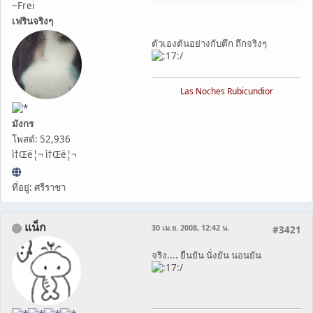
~Frei
เฟรินจริงๆ
ตัวเองตันอย่างกับตึก ถึกจริงๆ
/
Las Noches Rubicundior
มังกร
โพสต์: 52,936
ì†Œë¦¬ ì†Œë¦¬
ที่อยู่: ศรีราชา
แน็ก
30 เม.ย. 2008, 12:42 น.
#3421
จริง.... ยืนยัน นั่งยัน นอนยัน
/