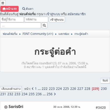
หน้าแรก
ค้นหา
ยินดีต้อนรับสู่
ฟอนต์ฟอรั่ม
กรุณา
เข้าสู่ระบบ
หรือ
สมัครสมาชิก
ฟอนต์ฟอรั่ม
F0NT Community (เก่า)
แตกฟอง
กระจู๋ต่อคำ
►
►
►
กระจู๋ต่อคำ
เริ่มโพสต์โดย roundbol123, 07 เม.ย. 2006, 15:08 น.
0 สมาชิก และ 1 บุคคลทั่วไป กำลังเปิดอ่านโพสต์นี้
พิมพ์
1
...
222
223
224
225
226
227
228
230
หน้า
229
เลื่อนลงด้านล่าง
231
232
233
234
235
236
...
256
Soris0ri
30 เม.ย. 2008, 12:39 น.
#3420