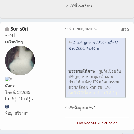
โบสถ์ที่โรงเรียน
Soris0ri
13 มี.ค. 2006, 16:06 น.
#29
~Frei
เฟรินจริงๆ
อ้างคำพูดจาก: i-Palm เมื่อ 12
มี.ค. 2006, 18:46 น.
บรรยายใต้ภาพ
: รูปวันซ้อมรับ
ปริญญา/ ชอบมุมกล้อง/ น้า
ถ่ายให้ แต่งรูปให้พร้อมสรรพ/
มังกร
ด้วยกล้องNikon รุ่น...70
(อะไร70นี่แหละ จำไม่ได้-*-)
โพสต์: 52,936
ì†Œë¦¬ ì†Œë¦¬
น่ารักทั้งคู่เลย ^v^
ที่อยู่: ศรีราชา
Las Noches Rubicundior