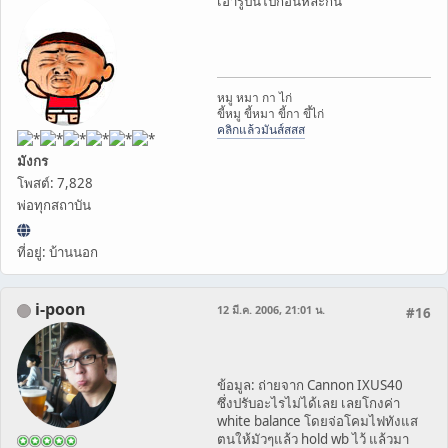
เอารูปนี้ไปก่้อนหละกัน
หมู หมา กา ไก่
ขี้หมู ขี้หมา ขี้กา ขึ้ไก่
คลิกแล้วมันส์สสส
มังกร
โพสต์: 7,828
พ่อทุกสถาบัน
ที่อยู่: บ้านนอก
i-poon
12 มี.ค. 2006, 21:01 น.
#16
ข้อมูล: ถ่ายจาก Cannon IXUS40
ซึ่งปรับอะไรไม่ได้เลย เลยโกงค่า
white balance โดยจ่อโคมไฟทังแส
ตนให้มัวๆแล้ว hold wb ไว้ แล้วมา