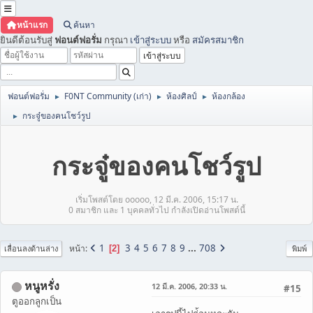
หน้าแรก
ค้นหา
ยินดีต้อนรับสู่
ฟอนต์ฟอรั่ม
กรุณา
เข้าสู่ระบบ
หรือ
สมัครสมาชิก
ฟอนต์ฟอรั่ม
F0NT Community (เก่า)
ห้องศิลป์
ห้องกล้อง
►
►
►
กระจู๋ของคนโชว์รูป
►
กระจู๋ของคนโชว์รูป
เริ่มโพสต์โดย ooooo, 12 มี.ค. 2006, 15:17 น.
0 สมาชิก และ 1 บุคคลทั่วไป กำลังเปิดอ่านโพสต์นี้
1
3
4
5
6
7
8
9
...
708
หน้า
2
เลื่อนลงด้านล่าง
พิมพ์
หนูหรั่ง
12 มี.ค. 2006, 20:33 น.
#15
ตูออกลูกเป็น