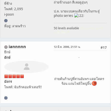
ถ่ายข้างนอก สีเลยดูอุ่นๆ
พี่ช้าง
โพสต์: 2,095
ป.ล. นายแบบคนเดียวกับในกระจู๋
i-poon
photo series
ที่อยู่: ลาดพร้าว
50 levels avaliable
, 22 secrets levels
avaliable :P
iannnnn
12 มี.ค. 2006, 21:51 น.
#17
ยึกษ์
.
ยักษ์
ถ่ายต้นก้ามปูที่สวนอัมพร แดดโคตร
มังกร
ร้อน แถมไฟล์ใหญ่จิ๊บ
โพสต์: ฉันรักคอมพิวเตอร์!!