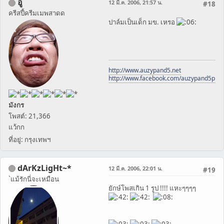
อู๋
12 มี.ค. 2006, 21:57 น.
#18
ครีสปี้ครีมเมพสาดด
ปาล์มเป็นเด็ก มข. เหรอ
http://www.auzypand5.net
http://www.facebook.com/auzypand5pho
มังกร
โพสต์: 21,366
แว้กก
ที่อยู่: กรุงเทพฯ
dArKzLigHt~*
12 มี.ค. 2006, 22:01 น.
#19
`แม้รักนี่จะเหมือน
ยักษ์โพสเกิน 1 รูป !!!! แหะๆๆๆๆ