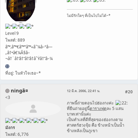
ไม่มีรักใดๆ ที่เป็นไปไม่ได้~*
Level 9
โพสต์: 889
â™‚â™€â™ªâ™«â˜¼â–ºâ—
„â†•â€¼Â§â–
¬â†¨â†‘â†“â†’â†âˆŸâ†”â–¼
ที่อยู่: ในหัวใจเธอ~*
ningâ¤
12 มี.ค. 2006, 22:41 น.
#20
<3
ภาพนี้ถ่ายตอนไปฮ่องกงค่ะ
ที่ยืนถ่ายอยู่นี้
ตารางฟุต
ละ 5 แสน
บาทเท่านั้นค่ะ
เป็นทำเลที่ดีที่สุดของฮ่องกงตาม
ศาสตร์ฮวงจุ้ย คือ ข้างหน้าเป็นน้ำ
มังกร
ข้างหลังเป็นภูเขา
โพสต์: 6,776