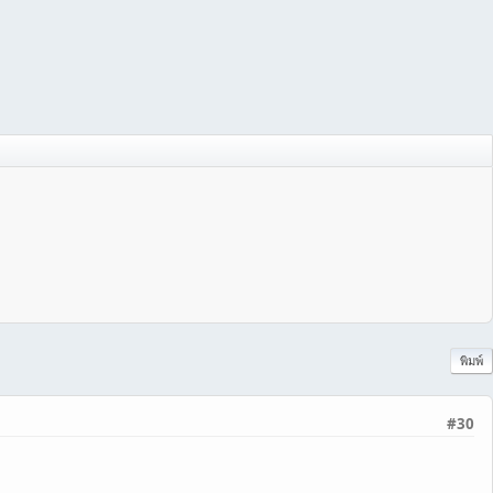
พิมพ์
#30