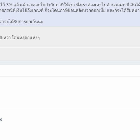
ไว้ 3% แล้วเค้าจะออกใบกำกับภาษีให้เรา ซึ่งเราต้องเอาไปคำนวณภาษีเงินได้ อัน
่จ่ายกรณีที่เงินได้ถึงเกณฑ์ ก็จะโดนภาษีย้อนหลังบวกดอกเบี้ย และก็จะได้ร
ึกว่าจะได้รับการยกเว้นนะ
 7% หว่า โดนหลอกแหงๆ
to