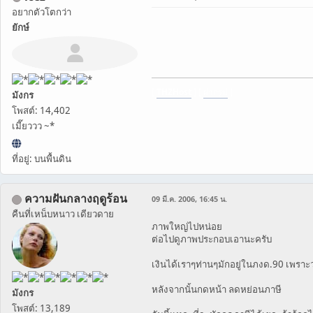
อยากตัวโตกว่า
ยักษ์
[
THZHost
] [
ฝากรูป
]
มังกร
โพสต์: 14,402
เมี๊ยววว ~*
ที่อยู่: บนพื้นดิน
ความฝันกลางฤดูร้อน
09 มี.ค. 2006, 16:45 น.
คืนที่เหน็บหนาว เดียวดาย
ภาพใหญ่ไปหน่อย
ต่อไปดูภาพประกอบเอานะครับ
เงินได้เราๆท่านๆมักอยู่ในภงด.90 เพราะว่
หลังจากนั้นกดหน้า ลดหย่อนภาษี
มังกร
โพสต์: 13,189