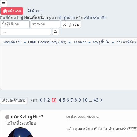
หน้าแรก
ค้นหา
ยินดีต้อนรับสู่
ฟอนต์ฟอรั่ม
กรุณา
เข้าสู่ระบบ
หรือ
สมัครสมาชิก
ฟอนต์ฟอรั่ม
F0NT Community (เก่า)
แตกฟอง
กระจู๋ขึ้นหิ้ง
จ่ายภาษีกันหร
►
►
►
►
1
2
4
5
6
7
8
9
10
...
43
หน้า
3
เลื่อนลงด้านล่าง
dArKzLigHt~*
09 มี.ค. 2006, 16:23 น.
`แม้รักนี่จะเหมือน
แล้ว คุณเหลี่ยม ทำไมไม่จ่ายละครับ ???!!