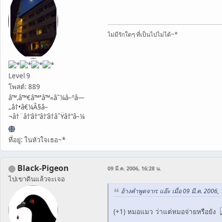
ไม่มีรักใดๆ ที่เป็นไปไม่ได้~*
Level 9
โพสต์: 889
â™‚â™€â™ªâ™«â˜¼â–ºâ—
„â†•â€¼Â§â–
¬â†¨â†‘â†“â†’â†âˆŸâ†”â–¼
ที่อยู่: ในหัวใจเธอ~*
Black-Pigeon
09 มี.ค. 2006, 16:28 น.
ไปเขาดินแล้วจะเจอ
อ้างคำพูดจาก: แอ๊ะ เมื่อ 09 มี.ค. 2006,
(+1) หมอแมว ว่าแต่หมอจ่ายหรือยัง