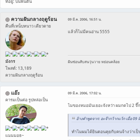
ที่อยู่: บนพื้นดิน
ความฝันกลางฤดูร้อน
09 มี.ค. 2006, 16:51 น.
คืนที่เหน็บหนาว เดียวดาย
แล้วก็ไม่มีคนอ่าน 5555
มังกร
ฝันซ่อนสับสนวุ่นวาย หย่อนคล้อย
โพสต์: 13,189
ความฝันกลางฤดูร้อน
แอ๊ะ
09 มี.ค. 2006, 17:02 น.
คารมเป็นต่อ รูปหล่อเป็น
ไมของหมอมันเยอะจังหว่า ผมกดไป 2 จึ๊ก 
อ้างคำพูดจาก: อะจ๊ากว้ากแว้ก เมื่อ 09 ม
ทำไมผมได้ยินตอนคุยกับคนจ้างว่าเป
แมมมอธ~