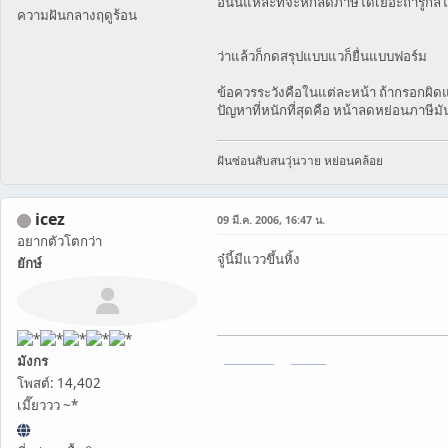
อันนี้แหละที่จะหักลดภาษีได้เยอะถ้ารู้ก
ความฝันกลางฤดูร้อน
ว่าแล้วก็กดสรุปแบบแวก็ยื่นแบบฟอร์ม
ข้อควรระวังคือในแต่ละหน้า ถ้ากรอกผิดแล
ปัญหาที่หนักที่สุดคือ หน้าลดหย่อนภาษีมัน
ฝันซ่อนสับสนวุ่นวาย หย่อนคล้อย
icez
09 มี.ค. 2006, 16:47 น.
อยากตัวโตกว่า
จู๋นี้มีแววขึ้นหิ้ง
ยักษ์
[
THZHost
] [
ฝากรูป
]
มังกร
โพสต์: 14,402
เมี๊ยววว ~*