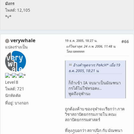
มังกร
โพสต์: 12,105
*v*
verywhale
19 ธ.ค. 2005, 18:27 น.
#66
แก้ไขล่าสุด
: 24 ก.พ. 2006, 11:48 น.
แปลงร่างเป็น
โดย iannnnn
อ้างคำพูดจาก: PeAcH* เมื่อ 19
ธ.ค. 2005, 18:21 น.
Level 8
ก็ถ้าเข้า IA จบมาเป็นมัณฑนา
กรได้ไม่ใช่หรอคะ..
โพสต์: 721
พูดถึงจุฬานะ
นักหัดคัด
ที่อยู่: บางกอก
ถูกต้องค้าบ ของจุฬาจะเรียกว่า ภาค
วิชาสถาปัตยกรรมภายใน คณะ
สถาปัตยกรรมศาสตร์
ที่ลุงภูบอกว่า สถาปนิก กับ มัณฑนา