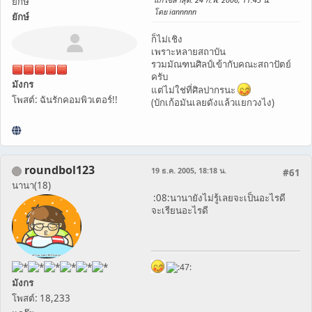
ยึกษ์
โดย iannnnn
ยักษ์
ก็ไม่เชิง
เพราะหลายสถาบัน
รวมมัณฑนศิลป์เข้ากับคณะสถาปัตย์
ครับ
มังกร
แต่ไม่ใช่ที่ศิลปากรนะ
โพสต์: ฉันรักคอมพิวเตอร์!!
(บักเก้อมันเลยดังแล้วแยกวงไง)
roundbol123
19 ธ.ค. 2005, 18:18 น.
#61
นานา(18)
:08:นานายังไม่รู้เลยจะเป็นอะไรดี
จะเรียนอะไรดี
มังกร
โพสต์: 18,233