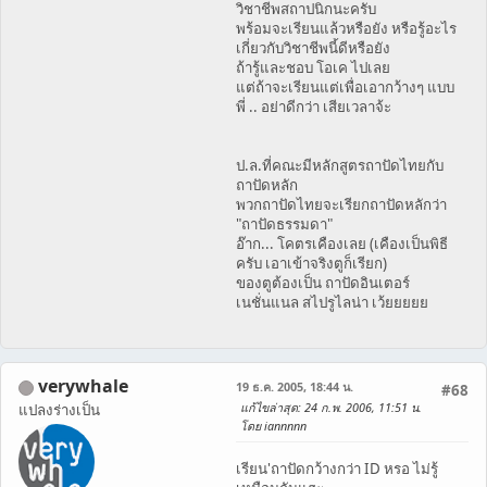
วิชาชีพสถาปนิกนะครับ
พร้อมจะเรียนแล้วหรือยัง หรือรู้อะไร
เกี่ยวกับวิชาชีพนี้ดีหรือยัง
ถ้ารู้และชอบ โอเค ไปเลย
แต่ถ้าจะเรียนแต่เพื่อเอากว้างๆ แบบ
พี่ .. อย่าดีกว่า เสียเวลาจ้ะ
ป.ล.ที่คณะมีหลักสูตรถาปัดไทยกับ
ถาปัดหลัก
พวกถาปัดไทยจะเรียกถาปัดหลักว่า
"ถาปัดธรรมดา"
อ๊าก... โคตรเคืองเลย (เคืองเป็นพิธี
ครับ เอาเข้าจริงตูก็เรียก)
ของตูต้องเป็น ถาปัดอินเตอร์
เนชั่นแนล สไปรูไลน่า เว้ยยยยย
verywhale
19 ธ.ค. 2005, 18:44 น.
#68
แก้ไขล่าสุด
: 24 ก.พ. 2006, 11:51 น.
แปลงร่างเป็น
โดย iannnnn
เรียน'ถาปัดกว้างกว่า ID หรอ ไม่รู้