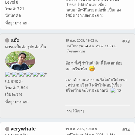
Level 8
thesis ไปล่ากันเลยเชียว
โพสต์: 721
กลับมาอีกทีนี่สวยหล่อขึ้นเป็นกอง
นักหัดคัด
รัศมีดาราเปล่งประกาย
ที่อยู่: บางกอก
แอ๊ะ
19 ธ.ค. 2005, 19:02 น.
#73
แก้ไขล่าสุด
: 24 ก.พ. 2006, 11:53 น.
คารมเป็นต่อ รูปหล่อเป็น
โดย iannnnn
อือ ๆ พึ่งรู้ ว่าในสำนักนี้ยังแยกย่อย
หลายวิชานัก
เวลาทำงานแบ่งงานยังไงกับวิศวกรอ
แมมมอธ~
ะครับ ผมเรียนไฟฟ้าไม่ค่อยรู้เรื่อง
โพสต์: 2,644
สร้างบ้านอะไรประมาณนี้
เริ่มจะว่าง
ที่อยู่: บางกอก
[ว่างให้เช่า]
verywhale
19 ธ.ค. 2005, 19:08 น.
#74
แก้ไขล่าสุด
: 24 ก.พ. 2006, 11:54 น.