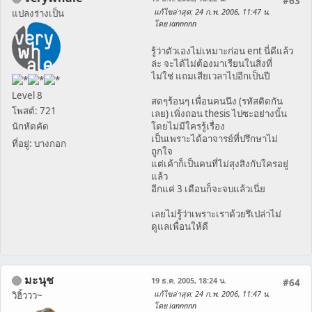
#63
แก้ไขล่าสุด
: 24 ก.พ. 2006, 11:47 น.
แปลงร่างเป็น
โดย iannnnn
รู้ว่าตัวเองไม่เหมาะก่อน ent นี่ดีแล้ว
ล่ะ จะได้ไม่ต้องมาเรียนในสิ่งที่
ไม่ใช่ แถมเสียเวลาไปอีกเป็นปี
Level 8
สดๆร้อนๆ เพื่อนคนนึง (รหัสติดกัน
โพสต์: 721
เลย) เพิ่งถอน thesis ไปซะอย่างนั้น
นักหัดคัด
โดยไม่มีใครรู้เรื่อง
เป็นเพราะได้อาจารย์ที่ปรึกษาไม่
ที่อยู่: บางกอก
ถูกใจ
แต่เค้าก็เป็นคนที่ไม่สุงสิงกับใครอยู่
แล้ว
อีกแค่ 3 เดือนก็จะจบแล้วเนี่ย
เลยไม่รู้ว่าเพราะเราด้วยรึเปล่าไม่
ดูแลเพื่อนให้ดี
มะนุช
19 ธ.ค. 2005, 18:24 น.
#64
แก้ไขล่าสุด
: 24 ก.พ. 2006, 11:47 น.
วิฮิ้ววว~
โดย iannnnn