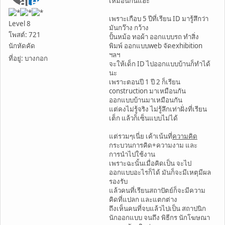
เหมือนกันแฮะ
เพราะเกือบ 5 ปีที่เรียน ID มารู้สึกว่า
Level 8
มันกว๊าง กว้าง
โพสต์: 721
ปั้นหม้อ ทอผ้า ออกแบบรถ ทำสิ่ง
นักหัดคัด
พิมพ์ ออกแบบweb จัดexhibition
ฯลฯ
ที่อยู่: บางกอก
จะให้เด็ก ID ไปออกแบบบ้านก็ทำได้
นะ
เพราะตอนปี 1 ปี 2 ก็เรียน
construction มาเหมือนกัน
ออกแบบบ้านมาเหมือนกัน
แต่คงไม่รู้จริง ไม่รู้ลึกเท่าฝั่งที่เรียน
เต็ก แล้วก็เซ็นแบบไม่ได้
แต่รวมๆเนี่ย เค้าเน้นที่
ความคิด
กระบวนการคิด+ความงาม และ
การนำไปใช้งาน
เพราะฉะนั้นเมื่อคิดเป็น จะไป
ออกแบบอะไรก็ได้ มันก็จะมีเหตุมีผล
รองรับ
แล้วคนที่เรียนสถาปัตย์ก็จะมีความ
คิดที่แปลก และแตกต่าง
ถึงเห็นคนที่จบแล้วไปเป็น สถาปนิก
นักออกแบบ จนถึง พิธีกร นักโฆษณา