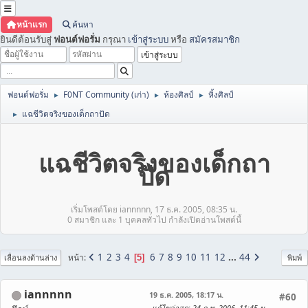
หน้าแรก
ค้นหา
ยินดีต้อนรับสู่
ฟอนต์ฟอรั่ม
กรุณา
เข้าสู่ระบบ
หรือ
สมัครสมาชิก
ฟอนต์ฟอรั่ม
F0NT Community (เก่า)
ห้องศิลป์
หิ้งศิลป์
►
►
►
แฉชีวิตจริงของเด็กถาปัด
►
แฉชีวิตจริงของเด็กถา
ปัด
เริ่มโพสต์โดย iannnnn, 17 ธ.ค. 2005, 08:35 น.
0 สมาชิก และ 1 บุคคลทั่วไป กำลังเปิดอ่านโพสต์นี้
1
2
3
4
6
7
8
9
10
11
12
...
44
หน้า
5
เลื่อนลงด้านล่าง
พิมพ์
iannnnn
19 ธ.ค. 2005, 18:17 น.
#60
แก้ไขล่าสุด
: 24 ก.พ. 2006, 11:45 น.