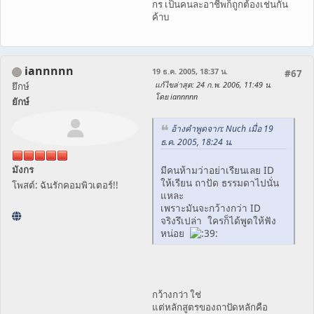
กร เป็นคนละอาชีพก็ถูกต้องเช่นกัน
ค้าบ
iannnnn
19 ธ.ค. 2005, 18:37 น.
#67
แก้ไขล่าสุด
: 24 ก.พ. 2006, 11:49 น.
ยึกษ์
โดย iannnnn
ยักษ์
อ้างคำพูดจาก: Nuch เมื่อ 19
ธ.ค. 2005, 18:24 น.
มีคนห้ามว่าอย่าเรียนเลย ID
มังกร
ให้เรียน ถาปัด ธรรมดาไปนั่น
โพสต์: ฉันรักคอมพิวเตอร์!!
แหละ
เพราะมันจะกว้างกว่า ID
จริงรึเปล่า ใครก็ได้พูดให้ฟัง
หน่อย
กว้างกว่า ใช่
แต่หลักสูตรของถาปัดหลักคือ