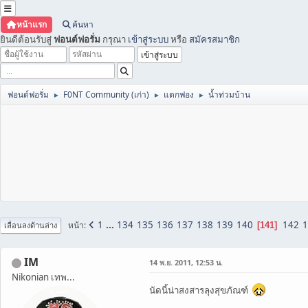
หน้าแรก
ค้นหา
ยินดีต้อนรับสู่
ฟอนต์ฟอรั่ม
กรุณา
เข้าสู่ระบบ
หรือ
สมัครสมาชิก
ฟอนต์ฟอรั่ม
F0NT Community (เก่า)
แตกฟอง
น้ำท่วมบ้าน
►
►
►
1
...
134
135
136
137
138
139
140
142
1
หน้า
141
เลื่อนลงด้านล่าง
IM
14 พ.ย. 2011, 12:53 น.
Nikonian เทพ...
นัดนี้น่าสงสารลุงสุขภัณฑ์