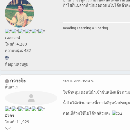
บ้านกวางอยู่พระรามสองหลังโลตัสใช่เปล
ถ้าใช่ก็แปลว่าน้ำมันรอดถนนไปได้แล้วล่ะส
Reading Learning & Sharing
เดอะวาฬ
โพสต์: 4,280
ความหนุ่ม: 432
ที่อยู่: นครปฐม
กวางจ้ะ
14 พ.ย. 2011, 15:34 น.
ลั้นลา ♫
ใช่จ้าหนุ่ม ตอนนี้น้ำเข้าชั้นหนึ่งแล้ว ถา
น้ำไม่ได้เข้ามาทางที่เราก่ออิฐหน้าประต
ตอนนี้ส้วมใช้ไม่ได้ทุกส้วมละ
มังกร
โพสต์: 11,929
>,<