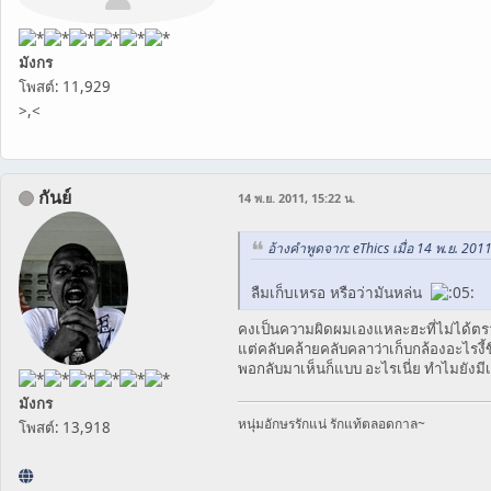
มังกร
โพสต์: 11,929
>,<
กันย์
14 พ.ย. 2011, 15:22 น.
อ้างคำพูดจาก: eThics เมื่อ 14 พ.ย. 2011
ลืมเก็บเหรอ หรือว่ามันหล่น
คงเป็นความผิดผมเองแหละฮะที่ไม่ได้ตร
แต่คลับคล้ายคลับคลาว่าเก็บกล้องอะไรงี
พอกลับมาเห็นก็แบบ อะไรเนี่ย ทำไมยังมีเ
มังกร
หนุ่มอักษรรักแน่ รักแท้ตลอดกาล~
โพสต์: 13,918