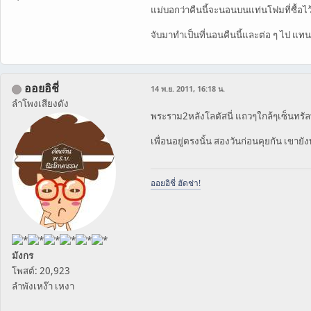
แม่บอกว่าคืนนี้จะนอนบนแท่นโฟมที่ซื้อไว
จับมาทำเป็นที่นอนคืนนี้และต่อ ๆ ไป แทน
ออยอิชี่
14 พ.ย. 2011, 16:18 น.
ลำโพงเสียงดัง
พระราม2หลังโลตัสนี่ แถวๆใกล้ๆเซ็นทรั
เพื่อนอยู่ตรงนั้น สองวันก่อนคุยกัน เขา
ออยอิชี่ ฮัดช่า!
มังกร
โพสต์: 20,923
ลำพังเหง๊า เหงา